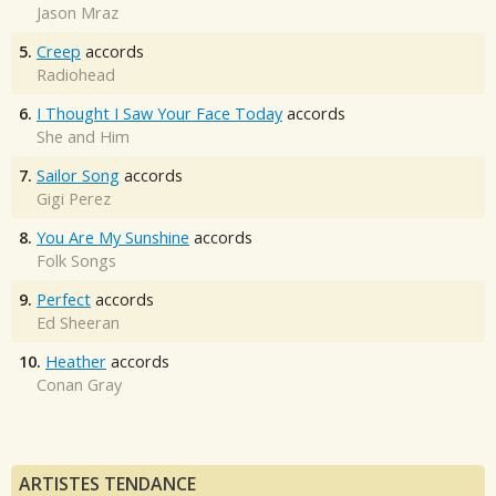
Jason Mraz
5.
Creep
accords
Radiohead
6.
I Thought I Saw Your Face Today
accords
She and Him
7.
Sailor Song
accords
Gigi Perez
8.
You Are My Sunshine
accords
Folk Songs
9.
Perfect
accords
Ed Sheeran
10.
Heather
accords
Conan Gray
ARTISTES TENDANCE