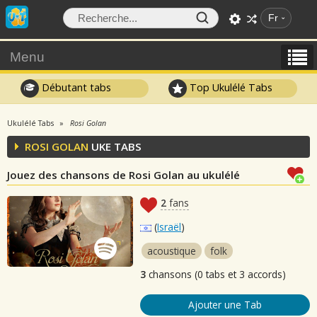
Fr
Menu
Débutant tabs
Top Ukulélé Tabs
Ukulélé Tabs
Rosi Golan
ROSI GOLAN
UKE TABS
Jouez des chansons de Rosi Golan au ukulélé
2
fans
(
Israël
)
acoustique
folk
3
chansons (0 tabs et 3 accords)
Ajouter une Tab