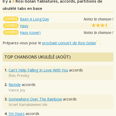
Il y a
3
Rosi Golan
Tablatures, accords, partitions de
ukulélé tabs en base
CHORDS
Been A Long Day
Notez la chanson !
CHORDS
Hazy
CHORDS
Hazy (cover)
Notez la chanson !
Préparez-vous pour le
prochain concert de Rosi Golan
.
TOP CHANSONS UKULÉLÉ (AOÛT)
1.
Can't Help Falling In Love With You
accords
Elvis Presley
2.
Riptide
accords
Vance Joy
3.
Somewhere Over The Rainbow
accords
Israel Kamakawiwo'ole
4.
I'm Yours
accords