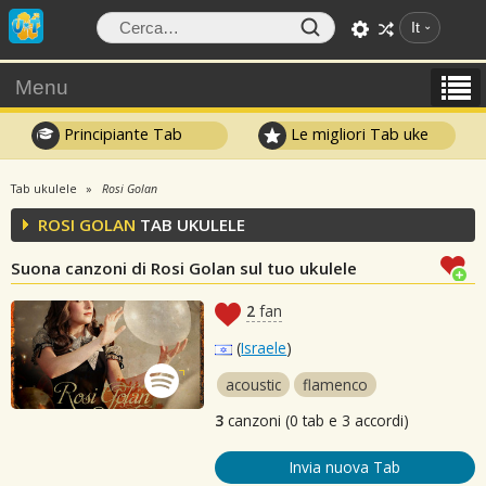
It
Menu
Principiante Tab
Le migliori Tab uke
Tab ukulele
Rosi Golan
ROSI GOLAN
TAB UKULELE
Suona canzoni di Rosi Golan sul tuo ukulele
2
fan
(
Israele
)
acoustic
flamenco
3
canzoni (0 tab e 3 accordi)
Invia nuova Tab