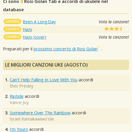
Ci sono
3
Rosi Golan
Tab e accordi di ukulele nel
database
CHORDS
Been A Long Day
Vota la canzone!
CHORDS
Hazy
CHORDS
Hazy (cover)
Vota la canzone!
Preparati per il
prossimo concerto di Rosi Golan
.
LE MIGLIORI CANZONI UKE (AGOSTO)
1.
Can't Help Falling In Love With You
accordi
Elvis Presley
2.
Riptide
accordi
Vance Joy
3.
Somewhere Over The Rainbow
accordi
Israel Kamakawiwo'ole
4.
I'm Yours
accordi