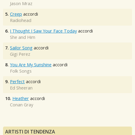
Jason Mraz
5.
Creep
accordi
Radiohead
6.
I Thought I Saw Your Face Today
accordi
She and Him
7.
Sailor Song
accordi
Gigi Perez
8.
You Are My Sunshine
accordi
Folk Songs
9.
Perfect
accordi
Ed Sheeran
10.
Heather
accordi
Conan Gray
ARTISTI DI TENDENZA