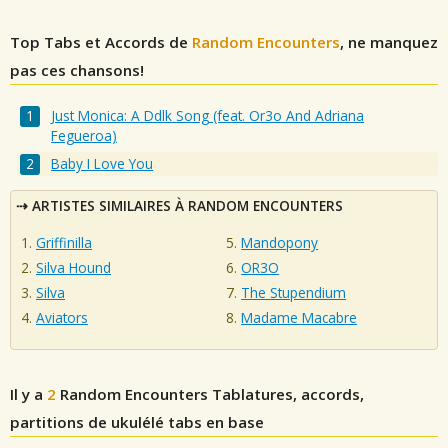
Top Tabs et Accords de
Random Encounters
, ne manquez
pas ces chansons!
Just Monica: A Ddlk Song (feat. Or3o And Adriana
Fegueroa)
Baby I Love You
ARTISTES SIMILAIRES À RANDOM ENCOUNTERS
Griffinilla
Mandopony
Silva Hound
OR3O
Silva
The Stupendium
Aviators
Madame Macabre
Il y a
2
Random Encounters
Tablatures, accords,
partitions de ukulélé tabs en base