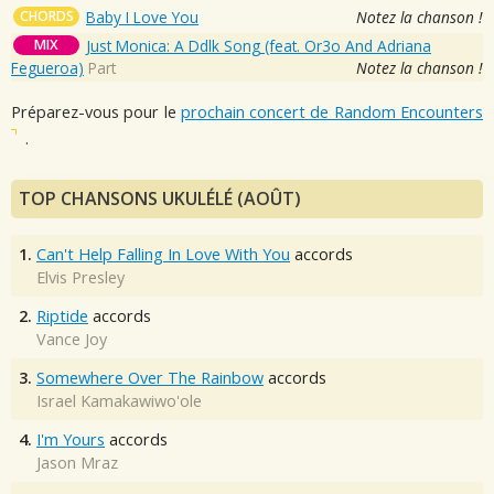
CHORDS
Baby I Love You
Notez la chanson !
MIX
Just Monica: A Ddlk Song (feat. Or3o And Adriana
Fegueroa)
Part
Notez la chanson !
Préparez-vous pour le
prochain concert de Random Encounters
.
TOP CHANSONS UKULÉLÉ (AOÛT)
1.
Can't Help Falling In Love With You
accords
Elvis Presley
2.
Riptide
accords
Vance Joy
3.
Somewhere Over The Rainbow
accords
Israel Kamakawiwo'ole
4.
I'm Yours
accords
Jason Mraz