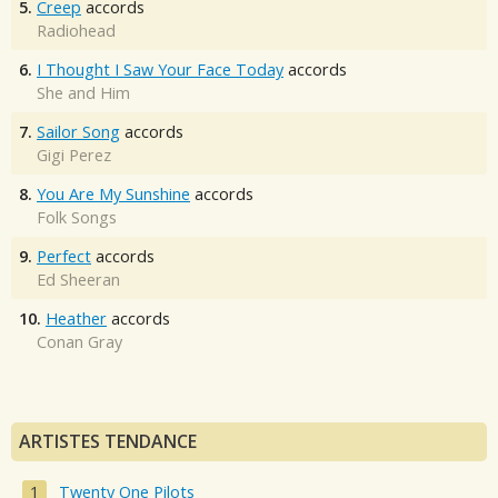
5.
Creep
accords
Radiohead
6.
I Thought I Saw Your Face Today
accords
She and Him
7.
Sailor Song
accords
Gigi Perez
8.
You Are My Sunshine
accords
Folk Songs
9.
Perfect
accords
Ed Sheeran
10.
Heather
accords
Conan Gray
ARTISTES TENDANCE
Twenty One Pilots