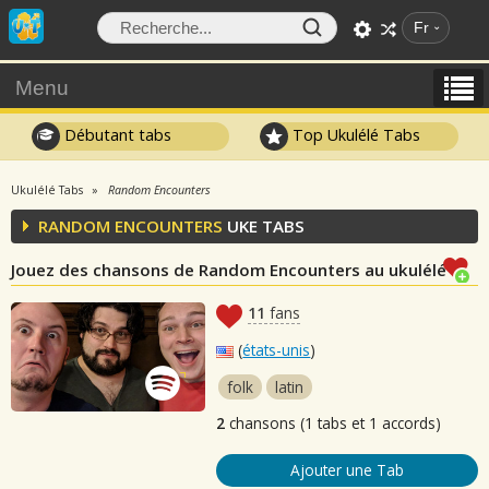
Fr
Menu
Débutant tabs
Top Ukulélé Tabs
Ukulélé Tabs
Random Encounters
RANDOM ENCOUNTERS
UKE TABS
Jouez des chansons de Random Encounters au ukulélé
11
fans
(
états-unis
)
folk
latin
2
chansons (1 tabs et 1 accords)
Ajouter une Tab