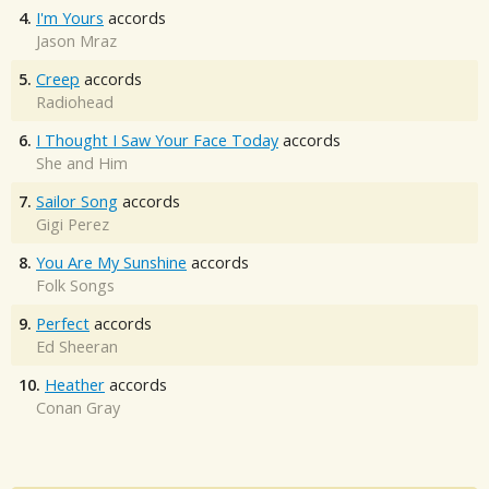
4.
I'm Yours
accords
Jason Mraz
5.
Creep
accords
Radiohead
6.
I Thought I Saw Your Face Today
accords
She and Him
7.
Sailor Song
accords
Gigi Perez
8.
You Are My Sunshine
accords
Folk Songs
9.
Perfect
accords
Ed Sheeran
10.
Heather
accords
Conan Gray