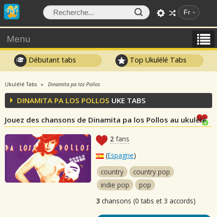
Fr
Menu
Débutant tabs
Top Ukulélé Tabs
Ukulélé Tabs
Dinamita pa los Pollos
DINAMITA PA LOS POLLOS
UKE TABS
Jouez des chansons de Dinamita pa los Pollos au ukulélé
2
fans
(
Espagne
)
country
country pop
indie pop
pop
3
chansons (0 tabs et 3 accords)