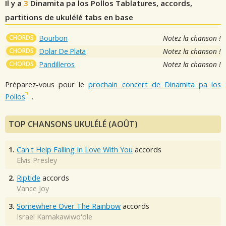
Il y a
3
Dinamita pa los Pollos
Tablatures, accords,
partitions de ukulélé tabs en base
CHORDS
Bourbon
Notez la chanson !
CHORDS
Dolar De Plata
Notez la chanson !
CHORDS
Pandilleros
Notez la chanson !
Préparez-vous pour le
prochain concert de Dinamita pa los
Pollos
.
TOP CHANSONS UKULÉLÉ (AOÛT)
1.
Can't Help Falling In Love With You
accords
Elvis Presley
2.
Riptide
accords
Vance Joy
3.
Somewhere Over The Rainbow
accords
Israel Kamakawiwo'ole