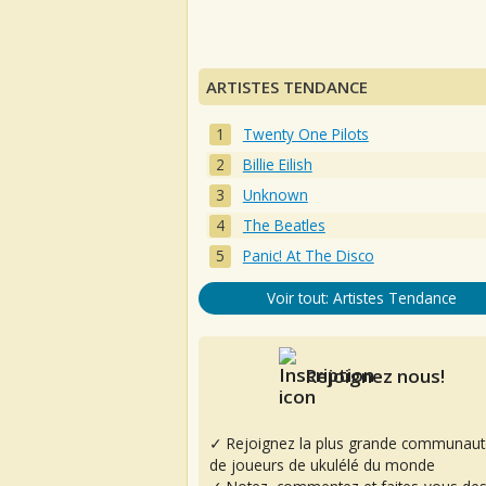
ARTISTES TENDANCE
Twenty One Pilots
Billie Eilish
Unknown
The Beatles
Panic! At The Disco
Voir tout: Artistes Tendance
Rejoignez nous!
✓ Rejoignez la plus grande communaut
de joueurs de ukulélé du monde