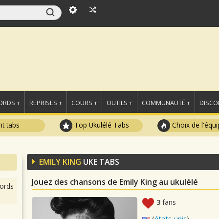
ORDS +
REPRISES +
COURS +
OUTILS +
COMMUNAUTÉ +
DISCO
t tabs
Top Ukulélé Tabs
Choix de l'équi
EMILY KING
UKE TABS
Jouez des chansons de Emily King au ukulélé
ords
3
fans
(
états-unis
)