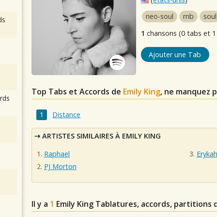
neo-soul
rnb
soul
ds
1
chansons (0 tabs et 1
Ajouter une Tab
Top Tabs et Accords de
Emily King
, ne manquez p
rds
Distance
ARTISTES SIMILAIRES À EMILY KING
Raphael
Eryka
PJ Morton
Il y a
1
Emily King
Tablatures, accords, partitions 