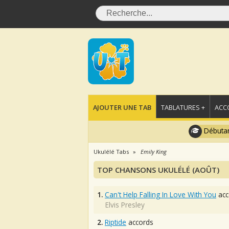
AJOUTER UNE TAB
TABLATURES +
ACC
Débutan
Ukulélé Tabs
Emily King
TOP CHANSONS UKULÉLÉ (AOÛT)
1.
Can't Help Falling In Love With You
acc
Elvis Presley
2.
Riptide
accords