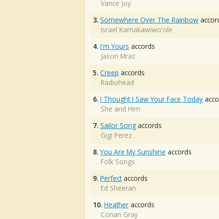
Vance Joy
3.
Somewhere Over The Rainbow
accor
Israel Kamakawiwo'ole
4.
I'm Yours
accords
Jason Mraz
5.
Creep
accords
Radiohead
6.
I Thought I Saw Your Face Today
acco
She and Him
7.
Sailor Song
accords
Gigi Perez
8.
You Are My Sunshine
accords
Folk Songs
9.
Perfect
accords
Ed Sheeran
10.
Heather
accords
Conan Gray