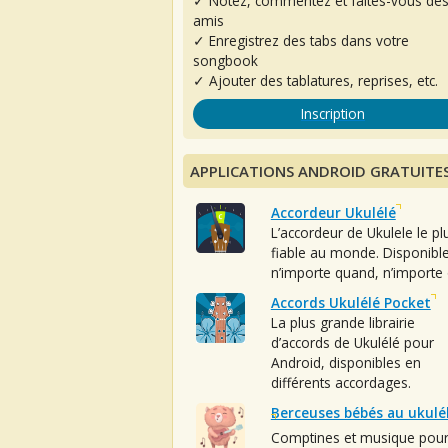
✓ Notez, commentez et faites-vous de
amis
✓ Enregistrez des tabs dans votre
songbook
✓ Ajouter des tablatures, reprises, etc.
Inscription
APPLICATIONS ANDROID GRATUITE
Accordeur Ukulélé
L’accordeur de Ukulele le pl
fiable au monde. Disponibl
n’importe quand, n’importe 
Accords Ukulélé Pocket
La plus grande librairie
d’accords de Ukulélé pour
Android, disponibles en
différents accordages.
Berceuses bébés au ukulé
Comptines et musique pou