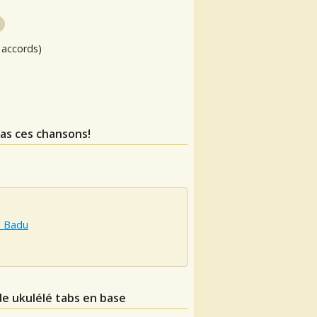
 accords)
as ces chansons!
h Badu
de ukulélé tabs en base