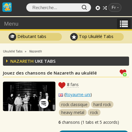
Fr
Menu
Débutant tabs
Top Ukulélé Tabs
Ukulélé Tabs
Nazareth
NAZARETH
UKE TABS
Jouez des chansons de Nazareth au ukulélé
8
fans
(
Royaume-uni
)
rock classique
hard rock
heavy metal
rock
6
chansons (1 tabs et 5 accords)