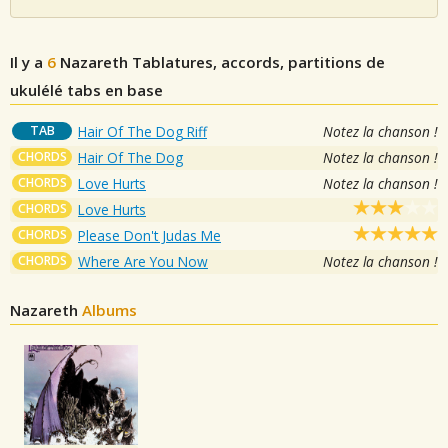
Il y a
6
Nazareth
Tablatures, accords, partitions de
ukulélé tabs en base
TAB
Hair Of The Dog Riff
Notez la chanson !
CHORDS
Hair Of The Dog
Notez la chanson !
CHORDS
Love Hurts
Notez la chanson !
CHORDS
Love Hurts
CHORDS
Please Don't Judas Me
CHORDS
Where Are You Now
Notez la chanson !
Nazareth
Albums