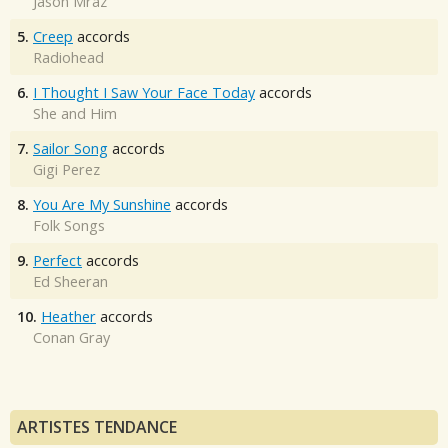
Jason Mraz
5.
Creep
accords
Radiohead
6.
I Thought I Saw Your Face Today
accords
She and Him
7.
Sailor Song
accords
Gigi Perez
8.
You Are My Sunshine
accords
Folk Songs
9.
Perfect
accords
Ed Sheeran
10.
Heather
accords
Conan Gray
ARTISTES TENDANCE