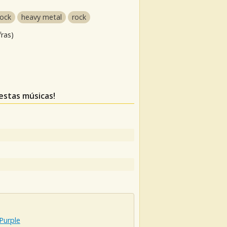
rock
heavy metal
rock
fras)
 estas músicas!
Purple