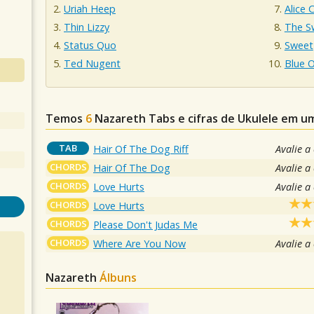
Uriah Heep
Alice 
Thin Lizzy
The S
Status Quo
Sweet
Ted Nugent
Blue O
Temos
6
Nazareth
Tabs e cifras de Ukulele em u
TAB
Hair Of The Dog Riff
Avalie a
CHORDS
Hair Of The Dog
Avalie a
CHORDS
Love Hurts
Avalie a
CHORDS
Love Hurts
CHORDS
Please Don't Judas Me
CHORDS
Where Are You Now
Avalie a
Nazareth
Álbuns