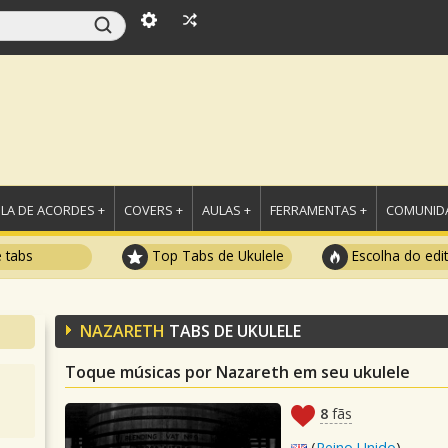
LA DE ACORDES +
COVERS +
AULAS +
FERRAMENTAS +
COMUNIDA
e tabs
Top Tabs de Ukulele
Escolha do edi
NAZARETH
TABS DE UKULELE
Toque músicas por Nazareth em seu ukulele
8
fãs
(
Reino Unido
)