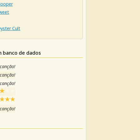
Cooper
weet
yster Cult
m banco de dados
 canção!
 canção!
 canção!
 canção!