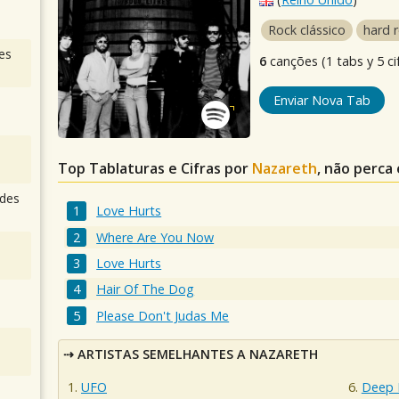
Rock clássico
hard 
es
6
canções (1 tabs y 5 ci
Enviar Nova Tab
Top Tablaturas e Cifras por
Nazareth
, não perca
des
Love Hurts
Where Are You Now
Love Hurts
Hair Of The Dog
Please Don't Judas Me
ARTISTAS SEMELHANTES A NAZARETH
UFO
Deep 