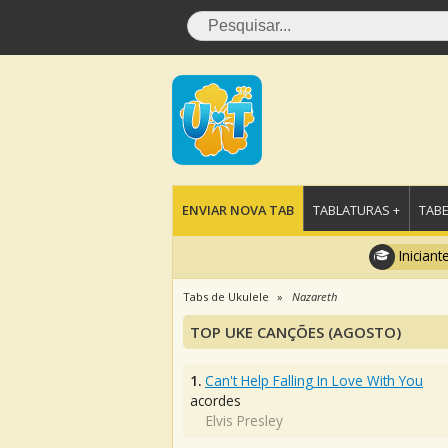
ENVIAR NOVA TAB
TABLATURAS +
TABE
Iniciant
Tabs de Ukulele
Nazareth
TOP UKE CANÇÕES (AGOSTO)
1.
Can't Help Falling In Love With You
acordes
Elvis Presley