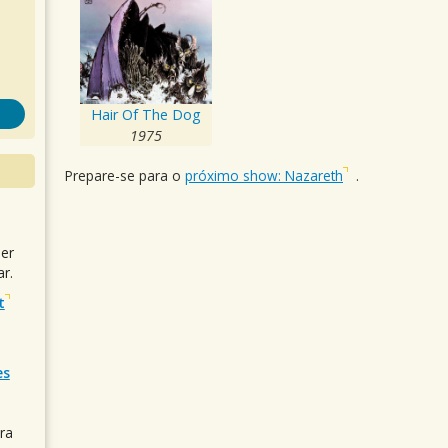
Hair Of The Dog
1975
Prepare-se para o
próximo show: Nazareth
.
uer
r.
t
es
ra