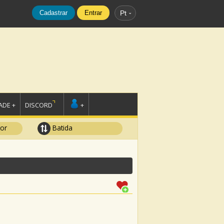
Cadastrar
Entrar
Pt
DE +
DISCORD
+
tor
Batida