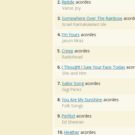
2.
Riptide
acordes
Vance Joy
3.
Somewhere Over The Rainbow
acord
Israel Kamakawiwo'ole
4.
I'm Yours
acordes
Jason Mraz
5.
Creep
acordes
Radiohead
6.
I Thought I Saw Your Face Today
acor
She and Him
7.
Sailor Song
acordes
Gigi Perez
8.
You Are My Sunshine
acordes
Folk Songs
9.
Perfect
acordes
Ed Sheeran
10.
Heather
acordes