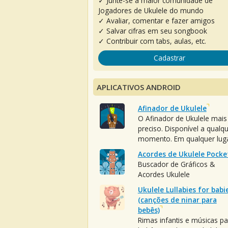
✓ Junte-se à maior comunidade de
Jogadores de Ukulele do mundo
✓ Avaliar, comentar e fazer amigos
✓ Salvar cifras em seu songbook
✓ Contribuir com tabs, aulas, etc.
Cadastrar
APLICATIVOS ANDROID
Afinador de Ukulele
O Afinador de Ukulele mais
preciso. Disponível a qualq
momento. Em qualquer luga
Acordes de Ukulele Pocke
Buscador de Gráficos &
Acordes Ukulele
Ukulele Lullabies for babi
(canções de ninar para
bebês)
Rimas infantis e músicas pa