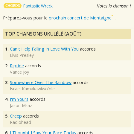
CHORDS
Fantastic Wreck
Notez la chanson !
Préparez-vous pour le
prochain concert de Montaigne
.
TOP CHANSONS UKULÉLÉ (AOÛT)
1.
Can't Help Falling In Love With You
accords
Elvis Presley
2.
Riptide
accords
Vance Joy
3.
Somewhere Over The Rainbow
accords
Israel Kamakawiwo'ole
4.
I'm Yours
accords
Jason Mraz
5.
Creep
accords
Radiohead
6.
I Thought I Saw Your Face Today
accords