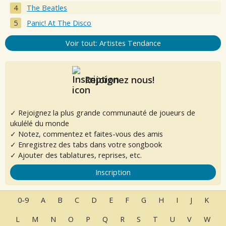
The Beatles
Panic! At The Disco
Voir tout: Artistes Tendance
Rejoignez nous!
✓ Rejoignez la plus grande communauté de joueurs de
ukulélé du monde
✓ Notez, commentez et faites-vous des amis
✓ Enregistrez des tabs dans votre songbook
✓ Ajouter des tablatures, reprises, etc.
Inscription
0-9
A
B
C
D
E
F
G
H
I
J
K
L
M
N
O
P
Q
R
S
T
U
V
W