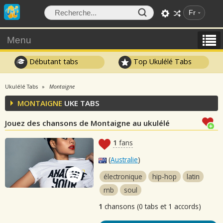
Fr
Menu
Débutant tabs
Top Ukulélé Tabs
Ukulélé Tabs
Montaigne
MONTAIGNE
UKE TABS
Jouez des chansons de Montaigne au ukulélé
1
fans
(
Australie
)
électronique
hip-hop
latin
rnb
soul
1
chansons (0 tabs et 1 accords)