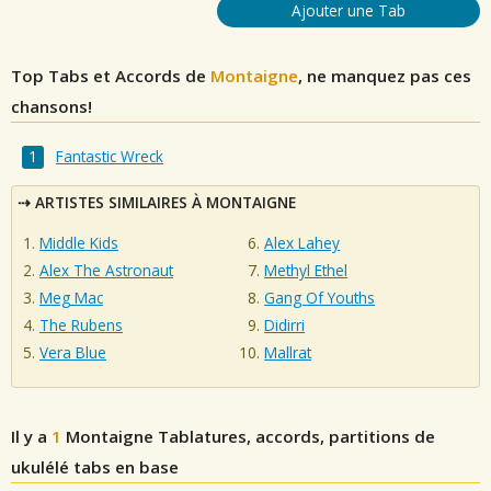
Ajouter une Tab
Top Tabs et Accords de
Montaigne
, ne manquez pas ces
chansons!
Fantastic Wreck
ARTISTES SIMILAIRES À MONTAIGNE
Middle Kids
Alex Lahey
Alex The Astronaut
Methyl Ethel
Meg Mac
Gang Of Youths
The Rubens
Didirri
Vera Blue
Mallrat
Il y a
1
Montaigne
Tablatures, accords, partitions de
ukulélé tabs en base