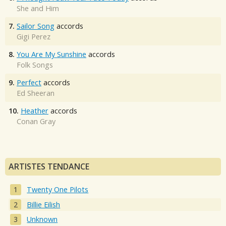
She and Him
7.
Sailor Song
accords
Gigi Perez
8.
You Are My Sunshine
accords
Folk Songs
9.
Perfect
accords
Ed Sheeran
10.
Heather
accords
Conan Gray
ARTISTES TENDANCE
Twenty One Pilots
Billie Eilish
Unknown