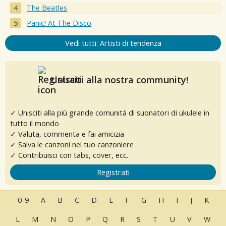
The Beatles
Panic! At The Disco
Vedi tutti: Artisti di tendenza
Unisciti alla nostra community!
✓ Unisciti alla più grande comunità di suonatori di ukulele in
tutto il mondo
✓ Valuta, commenta e fai amicizia
✓ Salva le canzoni nel tuo canzoniere
✓ Contribuisci con tabs, cover, ecc.
Registrati
0-9
A
B
C
D
E
F
G
H
I
J
K
L
M
N
O
P
Q
R
S
T
U
V
W