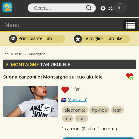
It
Menu
Principiante Tab
Le migliori Tab uke
Tab ukulele
Montaigne
MONTAIGNE
TAB UKULELE
Suona canzoni di Montaigne sul tuo ukulele
1
fan
(
Australia
)
electronica
hip-hop
latin
rnb
soul
1
canzoni (0 tab e 1 accordi)