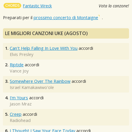
CHORDS
Fantastic Wreck
Vota la canzone!
Preparati per il
prossimo concerto di Montaigne
.
LE MIGLIORI CANZONI UKE (AGOSTO)
1.
Can't Help Falling In Love With You
accordi
Elvis Presley
2.
Riptide
accordi
Vance Joy
3.
Somewhere Over The Rainbow
accordi
Israel Kamakawiwo'ole
4.
I'm Yours
accordi
Jason Mraz
5.
Creep
accordi
Radiohead
6.
I Thought I Saw Your Face Today
accordi