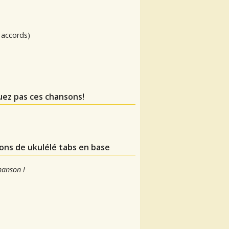
 accords)
uez pas ces chansons!
ions de ukulélé tabs en base
hanson !
.