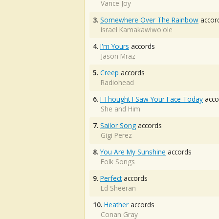
Vance Joy
3.
Somewhere Over The Rainbow
accor
Israel Kamakawiwo'ole
4.
I'm Yours
accords
Jason Mraz
5.
Creep
accords
Radiohead
6.
I Thought I Saw Your Face Today
acco
She and Him
7.
Sailor Song
accords
Gigi Perez
8.
You Are My Sunshine
accords
Folk Songs
9.
Perfect
accords
Ed Sheeran
10.
Heather
accords
Conan Gray