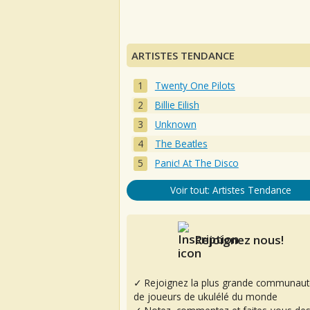
ARTISTES TENDANCE
Twenty One Pilots
Billie Eilish
Unknown
The Beatles
Panic! At The Disco
Voir tout: Artistes Tendance
Rejoignez nous!
✓ Rejoignez la plus grande communaut
de joueurs de ukulélé du monde