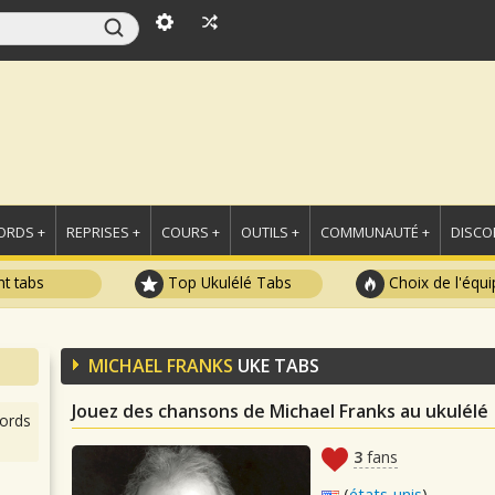
ORDS +
REPRISES +
COURS +
OUTILS +
COMMUNAUTÉ +
DISCO
t tabs
Top Ukulélé Tabs
Choix de l'équi
MICHAEL FRANKS
UKE TABS
Jouez des chansons de Michael Franks au ukulélé
ords
3
fans
(
états-unis
)