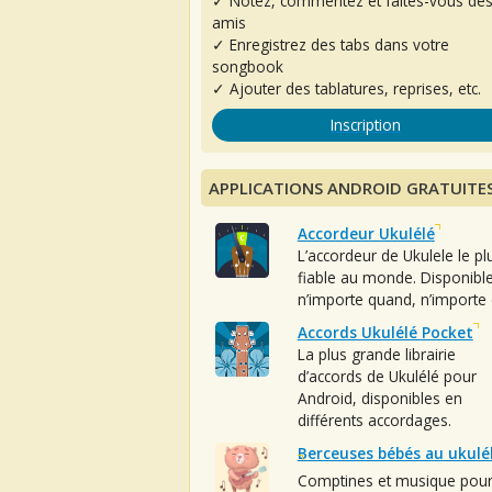
✓ Notez, commentez et faites-vous de
amis
✓ Enregistrez des tabs dans votre
songbook
✓ Ajouter des tablatures, reprises, etc.
Inscription
APPLICATIONS ANDROID GRATUITE
Accordeur Ukulélé
L’accordeur de Ukulele le pl
fiable au monde. Disponibl
n’importe quand, n’importe 
Accords Ukulélé Pocket
La plus grande librairie
d’accords de Ukulélé pour
Android, disponibles en
différents accordages.
Berceuses bébés au ukulé
Comptines et musique pou