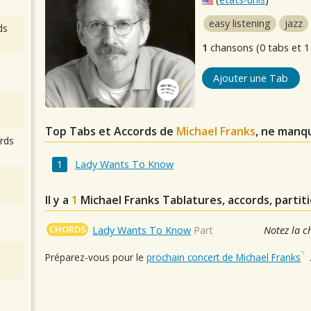
easy listening
jazz
ds
1
chansons (0 tabs et 1
Ajouter une Tab
Top Tabs et Accords de
Michael Franks
, ne manq
rds
Lady Wants To Know
Il y a
1
Michael Franks
Tablatures, accords, partit
CHORDS
Lady Wants To Know
Part
Notez la c
Préparez-vous pour le
prochain concert de Michael Franks