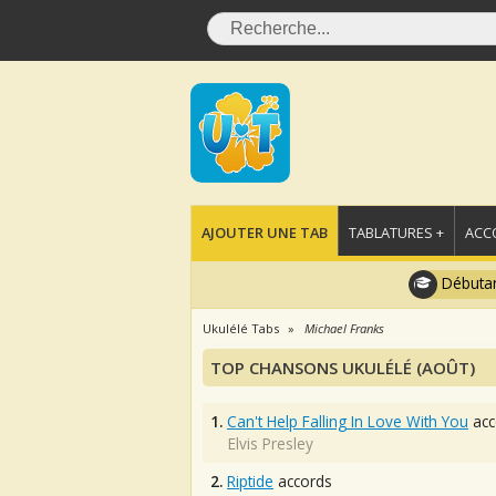
AJOUTER UNE TAB
TABLATURES +
ACC
Débutan
Ukulélé Tabs
Michael Franks
TOP CHANSONS UKULÉLÉ (AOÛT)
1.
Can't Help Falling In Love With You
acc
Elvis Presley
2.
Riptide
accords