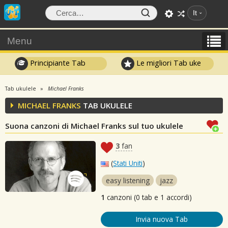
It
Menu
Principiante Tab
Le migliori Tab uke
Tab ukulele
Michael Franks
MICHAEL FRANKS
TAB UKULELE
Suona canzoni di Michael Franks sul tuo ukulele
3
fan
(
Stati Uniti
)
easy listening
jazz
1
canzoni (0 tab e 1 accordi)
Invia nuova Tab