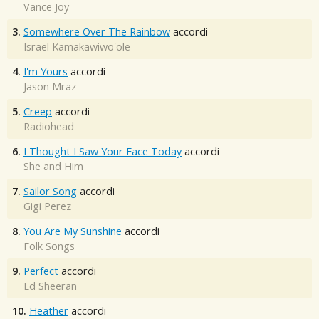
Vance Joy
3.
Somewhere Over The Rainbow
accordi
Israel Kamakawiwo'ole
4.
I'm Yours
accordi
Jason Mraz
5.
Creep
accordi
Radiohead
6.
I Thought I Saw Your Face Today
accordi
She and Him
7.
Sailor Song
accordi
Gigi Perez
8.
You Are My Sunshine
accordi
Folk Songs
9.
Perfect
accordi
Ed Sheeran
10.
Heather
accordi