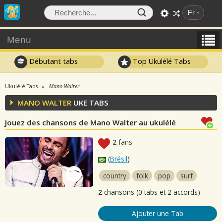
Fr
Menu
Débutant tabs
Top Ukulélé Tabs
Ukulélé Tabs
Mano Walter
MANO WALTER
UKE TABS
Jouez des chansons de Mano Walter au ukulélé
2
fans
(
Brésil
)
country
folk
pop
surf
2
chansons (0 tabs et 2 accords)
Ajouter une Tab