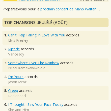
Préparez-vous pour le
prochain concert de Mano Walter
.
TOP CHANSONS UKULÉLÉ (AOÛT)
1.
Can't Help Falling In Love With You
accords
Elvis Presley
2.
Riptide
accords
Vance Joy
3.
Somewhere Over The Rainbow
accords
Israel Kamakawiwo'ole
4.
I'm Yours
accords
Jason Mraz
5.
Creep
accords
Radiohead
6.
I Thought I Saw Your Face Today
accords
She and Him