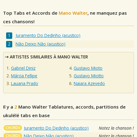
Top Tabs et Accords de
Mano Walter
, ne manquez pas
ces chansons!
Juramento Do Dedinho (acustico)
Não Deixo Não (acustico)
ARTISTES SIMILAIRES À MANO WALTER
Gabriel Diniz
Gustavo Mioto
Márcia Fellipe
Gustavo Miotto
Lauana Prado
Naiara Azevedo
Il y a
2
Mano Walter
Tablatures, accords, partitions de
ukulélé tabs en base
CHORDS
Juramento Do Dedinho (acustico)
Notez la chanson !
CHORDS
Não Deixo Não (acustico)
Notez la chanson !