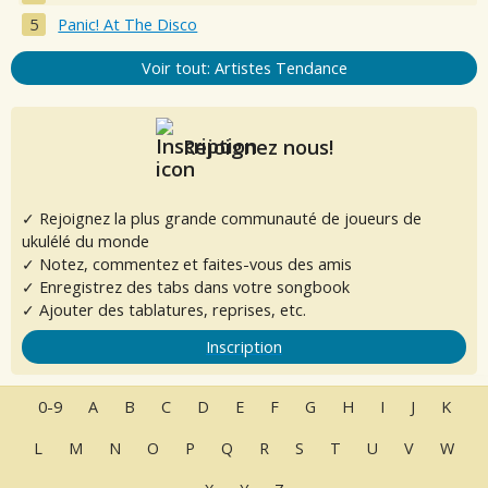
Panic! At The Disco
Voir tout: Artistes Tendance
Rejoignez nous!
✓ Rejoignez la plus grande communauté de joueurs de
ukulélé du monde
✓ Notez, commentez et faites-vous des amis
✓ Enregistrez des tabs dans votre songbook
✓ Ajouter des tablatures, reprises, etc.
Inscription
0-9
A
B
C
D
E
F
G
H
I
J
K
L
M
N
O
P
Q
R
S
T
U
V
W