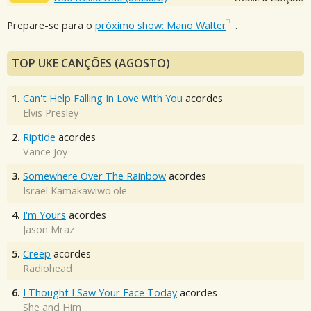
Prepare-se para o
próximo show: Mano Walter
.
TOP UKE CANÇÕES (AGOSTO)
1.
Can't Help Falling In Love With You
acordes
Elvis Presley
2.
Riptide
acordes
Vance Joy
3.
Somewhere Over The Rainbow
acordes
Israel Kamakawiwo'ole
4.
I'm Yours
acordes
Jason Mraz
5.
Creep
acordes
Radiohead
6.
I Thought I Saw Your Face Today
acordes
She and Him