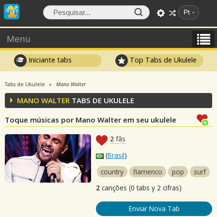
Pt
Menu
Iniciante tabs
Top Tabs de Ukulele
Tabs de Ukulele
Mano Walter
MANO WALTER
TABS DE UKULELE
Toque músicas por Mano Walter em seu ukulele
2
fãs
(
Brasil
)
country
flamenco
pop
surf
2
canções (0 tabs y 2 cifras)
Enviar Nova Tab