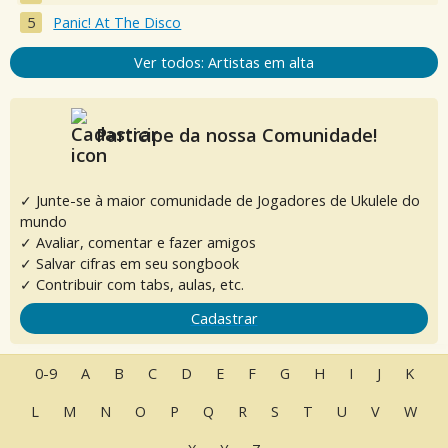
Panic! At The Disco
Ver todos: Artistas em alta
Participe da nossa Comunidade!
✓ Junte-se à maior comunidade de Jogadores de Ukulele do
mundo
✓ Avaliar, comentar e fazer amigos
✓ Salvar cifras em seu songbook
✓ Contribuir com tabs, aulas, etc.
Cadastrar
0-9
A
B
C
D
E
F
G
H
I
J
K
L
M
N
O
P
Q
R
S
T
U
V
W