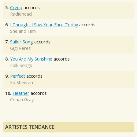
5.
Creep
accords
Radiohead
6.
I Thought I Saw Your Face Today
accords
She and Him
7.
Sailor Song
accords
Gigi Perez
8.
You Are My Sunshine
accords
Folk Songs
9.
Perfect
accords
Ed Sheeran
10.
Heather
accords
Conan Gray
ARTISTES TENDANCE