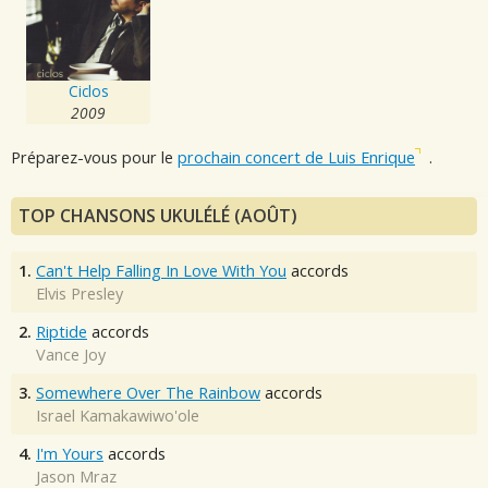
Ciclos
2009
Préparez-vous pour le
prochain concert de Luis Enrique
.
TOP CHANSONS UKULÉLÉ (AOÛT)
1.
Can't Help Falling In Love With You
accords
Elvis Presley
2.
Riptide
accords
Vance Joy
3.
Somewhere Over The Rainbow
accords
Israel Kamakawiwo'ole
4.
I'm Yours
accords
Jason Mraz