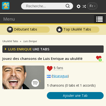
Fr
Menu
Débutant tabs
Top Ukulélé Tabs
Ukulélé Tabs
Luis Enrique
LUIS ENRIQUE
UKE TABS
Jouez des chansons de Luis Enrique au ukulélé
5
fans
(
Nicaragua
)
1
chansons (0 tabs et 1 accords)
Ajouter une Tab