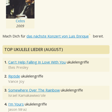
Ciclos
2009
Mach Dich für
das nächste Konzert von Luis Enrique
bereit.
TOP UKULELE LIEDER (AUGUST)
1.
Can't Help Falling In Love With You
ukulelengriffe
Elvis Presley
2.
Riptide
ukulelengriffe
Vance Joy
3.
Somewhere Over The Rainbow
ukulelengriffe
Israel Kamakawiwo'ole
4.
I'm Yours
ukulelengriffe
Jason Mraz