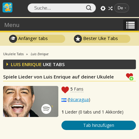
De
Menu
Anfänger tabs
Bester Uke Tabs
Ukulele Tabs
Luis Enrique
LUIS ENRIQUE
UKE TABS
Spiele Lieder von Luis Enrique auf deiner Ukulele
5
Fans
(
Nicaragua
)
1
Lieder (0 tabs und 1 Akkorde)
Tab hinzufügen