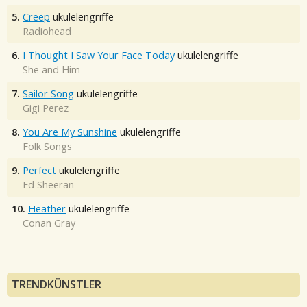
5.
Creep
ukulelengriffe
Radiohead
6.
I Thought I Saw Your Face Today
ukulelengriffe
She and Him
7.
Sailor Song
ukulelengriffe
Gigi Perez
8.
You Are My Sunshine
ukulelengriffe
Folk Songs
9.
Perfect
ukulelengriffe
Ed Sheeran
10.
Heather
ukulelengriffe
Conan Gray
TRENDKÜNSTLER