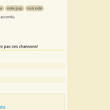
ie
indie pop
rock indé
 accords)
z pas ces chansons!
hins