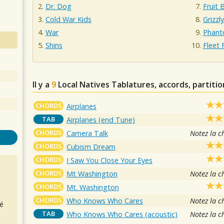
Dr. Dog
Fruit 
Cold War Kids
Grizzl
War
Phant
Shins
Fleet 
Il y a
9
Local Natives
Tablatures, accords, partitio
CHORDS
Airplanes
TAB
Airplanes (end Tune)
CHORDS
Camera Talk
Notez la c
CHORDS
Cubism Dream
CHORDS
I Saw You Close Your Eyes
CHORDS
Mt Washington
Notez la c
CHORDS
Mt. Washington
CHORDS
Who Knows Who Cares
Notez la c
é
TAB
Who Knows Who Cares (acoustic)
Notez la c