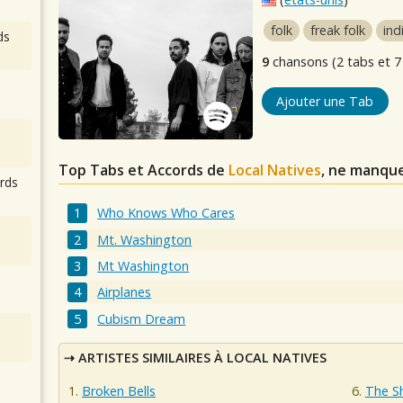
folk
freak folk
ind
ds
9
chansons (2 tabs et 7
Ajouter une Tab
Top Tabs et Accords de
Local Natives
, ne manque
rds
Who Knows Who Cares
Mt. Washington
Mt Washington
Airplanes
Cubism Dream
ARTISTES SIMILAIRES À LOCAL NATIVES
Broken Bells
The S