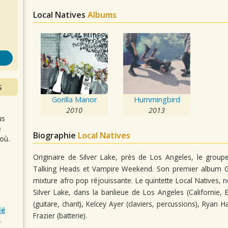
s
Local Natives
Albums
S
Gorilla Manor
Hummingbird
2010
2013
us
e
Biographie
Local Natives
où.
Originaire de Silver Lake, près de Los Angeles, le grou
Talking Heads et Vampire Weekend. Son premier album G
mixture afro pop réjouissante. Le quintette Local Natives
Silver Lake, dans la banlieue de Los Angeles (Californie,
(guitare, chant), Kelcey Ayer (claviers, percussions), Ryan
lé
Frazier (batterie).
r