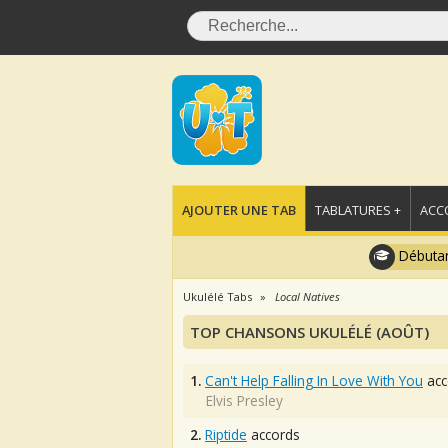
AJOUTER UNE TAB
TABLATURES +
ACC
Débutan
Ukulélé Tabs
Local Natives
TOP CHANSONS UKULÉLÉ (AOÛT)
1.
Can't Help Falling In Love With You
acc
Elvis Presley
2.
Riptide
accords