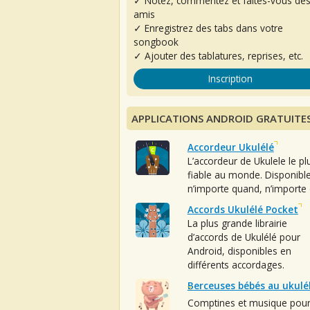
✓ Notez, commentez et faites-vous de
amis
✓ Enregistrez des tabs dans votre
songbook
✓ Ajouter des tablatures, reprises, etc.
Inscription
APPLICATIONS ANDROID GRATUITE
Accordeur Ukulélé
L’accordeur de Ukulele le pl
fiable au monde. Disponibl
n’importe quand, n’importe 
Accords Ukulélé Pocket
La plus grande librairie
d’accords de Ukulélé pour
Android, disponibles en
différents accordages.
Berceuses bébés au ukulé
Comptines et musique pou