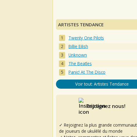
ARTISTES TENDANCE
Twenty One Pilots
Billie Eilish
Unknown
The Beatles
Panic! At The Disco
Voir tout: Artistes Tendance
Rejoignez nous!
✓ Rejoignez la plus grande communaut
de joueurs de ukulélé du monde