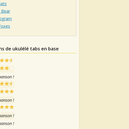
Bats
y Bear
ogram
Foxes
ns de ukulélé tabs en base
hanson !
hanson !
hanson !
hanson !