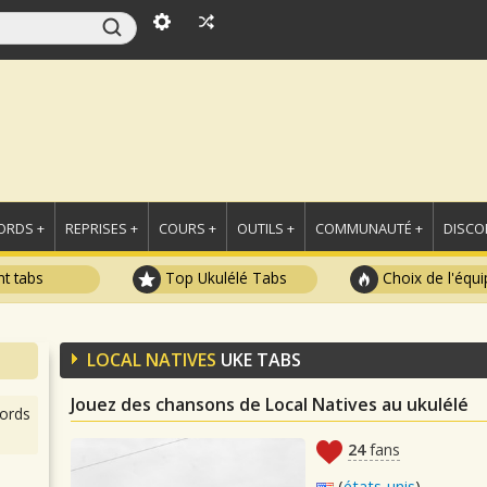
ORDS +
REPRISES +
COURS +
OUTILS +
COMMUNAUTÉ +
DISCO
t tabs
Top Ukulélé Tabs
Choix de l'équi
LOCAL NATIVES
UKE TABS
Jouez des chansons de Local Natives au ukulélé
ords
24
fans
(
états-unis
)