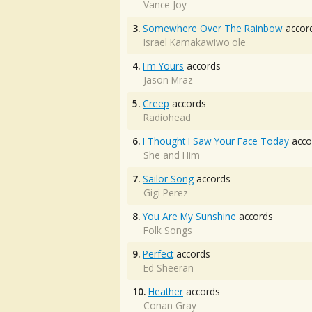
Vance Joy
3.
Somewhere Over The Rainbow
accor
Israel Kamakawiwo'ole
4.
I'm Yours
accords
Jason Mraz
5.
Creep
accords
Radiohead
6.
I Thought I Saw Your Face Today
acco
She and Him
7.
Sailor Song
accords
Gigi Perez
8.
You Are My Sunshine
accords
Folk Songs
9.
Perfect
accords
Ed Sheeran
10.
Heather
accords
Conan Gray