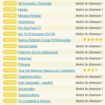
CHORDS
Mi Pequeño Chernóbil
Notez la chanson !
CHORDS
Miedo
Notez la chanson !
CHORDS
Mirada Perdida
Notez la chanson !
CHORDS
Mounstros
Notez la chanson !
CHORDS
No Soy Para Ti
Notez la chanson !
CHORDS
No Te Preocupes Por Mí
Notez la chanson !
CHORDS
Nunca Debiste Cruzar El Mississippi
CHORDS
Nunca Nadie
Notez la chanson !
CHORDS
Palermo No Es Hollywood
Notez la chanson !
CHORDS
Palomas
Notez la chanson !
CHORDS
Pólvora
Notez la chanson !
CHORDS
Que No Mueran Nunca Los Cantantes
CHORDS
Quiéreme Bien
Notez la chanson !
CHORDS
San Sebastián - Madrid
Notez la chanson !
CHORDS
Sincericidio
Notez la chanson !
CHORDS
Superpoderes
Notez la chanson !
CHORDS
Te Comería A Versos
Notez la chanson !