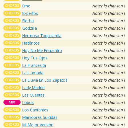
CHORDS
Eme
Notez la chanson !
CHORDS
Expertos
Notez la chanson !
CHORDS
Flecha
Notez la chanson !
CHORDS
Godzilla
Notez la chanson !
CHORDS
Hermosa Taquicardia
Notez la chanson !
CHORDS
Histéricos
Notez la chanson !
CHORDS
Hoy No Me Encuentro
Notez la chanson !
CHORDS
Hoy Tus Ojos
Notez la chanson !
CHORDS
La Francesita
Notez la chanson !
CHORDS
La Llamada
Notez la chanson !
CHORDS
La Lluvia En Los Zapatos
Notez la chanson !
CHORDS
Lady Madrid
Notez la chanson !
CHORDS
Las Cuentas
Notez la chanson !
MIX
Lobos
Notez la chanson !
CHORDS
Los Cantantes
Notez la chanson !
CHORDS
Maniobras Suicidas
Notez la chanson !
CHORDS
Mi Mejor Versión
Notez la chanson !