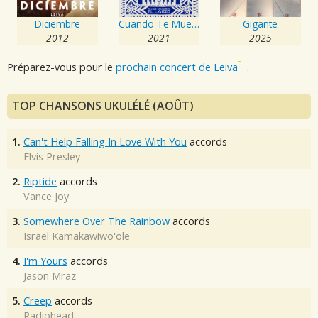
Diciembre
Cuando Te Muerdes el Labio
Gigante
2012
2021
2025
Préparez-vous pour le
prochain concert de Leiva
.
TOP CHANSONS UKULÉLÉ (AOÛT)
1.
Can't Help Falling In Love With You
accords
Elvis Presley
2.
Riptide
accords
Vance Joy
3.
Somewhere Over The Rainbow
accords
Israel Kamakawiwo'ole
4.
I'm Yours
accords
Jason Mraz
5.
Creep
accords
Radiohead