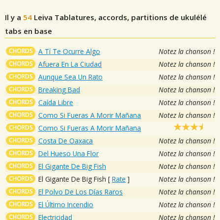
Il y a
54
Leiva
Tablatures, accords, partitions de ukulélé
tabs en base
CHORDS
A Tí Te Ocurre Algo
Notez la chanson !
CHORDS
Afuera En La Ciudad
Notez la chanson !
CHORDS
Aunque Sea Un Rato
Notez la chanson !
CHORDS
Breaking Bad
Notez la chanson !
CHORDS
Caída Libre
Notez la chanson !
CHORDS
Como Si Fueras A Morir Mañana
Notez la chanson !
CHORDS
Como Si Fueras A Morir Mañana
CHORDS
Costa De Oaxaca
Notez la chanson !
CHORDS
Del Hueso Una Flor
Notez la chanson !
CHORDS
El Gigante De Big Fish
Notez la chanson !
CHORDS
El Gigante De Big Fish
[
Rate
]
Notez la chanson !
CHORDS
El Polvo De Los Días Raros
Notez la chanson !
CHORDS
El Último Incendio
Notez la chanson !
CHORDS
Electricidad
Notez la chanson !