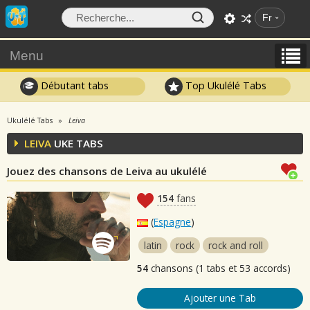
Fr
Menu
Débutant tabs
Top Ukulélé Tabs
Ukulélé Tabs
Leiva
LEIVA
UKE TABS
Jouez des chansons de Leiva au ukulélé
154
fans
(
Espagne
)
latin
rock
rock and roll
54
chansons (1 tabs et 53 accords)
Ajouter une Tab