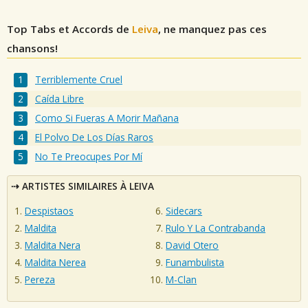
Top Tabs et Accords de
Leiva
, ne manquez pas ces
chansons!
Terriblemente Cruel
Caída Libre
Como Si Fueras A Morir Mañana
El Polvo De Los Días Raros
No Te Preocupes Por Mí
ARTISTES SIMILAIRES À LEIVA
Despistaos
Sidecars
Maldita
Rulo Y La Contrabanda
Maldita Nera
David Otero
Maldita Nerea
Funambulista
Pereza
M-Clan