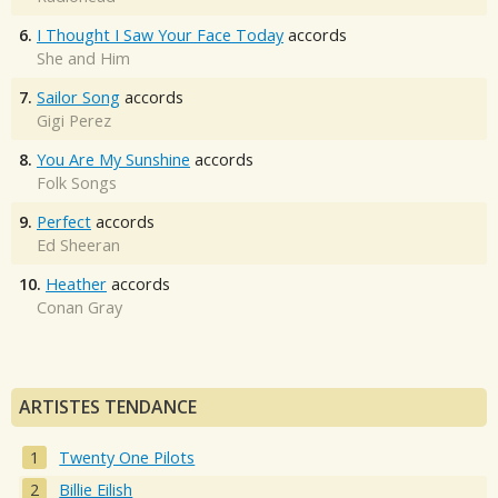
6.
I Thought I Saw Your Face Today
accords
She and Him
7.
Sailor Song
accords
Gigi Perez
8.
You Are My Sunshine
accords
Folk Songs
9.
Perfect
accords
Ed Sheeran
10.
Heather
accords
Conan Gray
ARTISTES TENDANCE
Twenty One Pilots
Billie Eilish