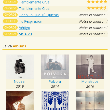
CHORDS
Terriblemente Cruel
CHORDS
Terriblemente Cruel
CHORDS
Todo Lo Que Tú Quieras
Notez la chanson !
CHORDS
Tu Respiración
Notez la chanson !
CHORDS
Vértigo
Notez la chanson !
CHORDS
Vis A Vis
Notez la chanson !
Leiva
Albums
Nuclear
Polvora
Monstruos
2019
2014
2016