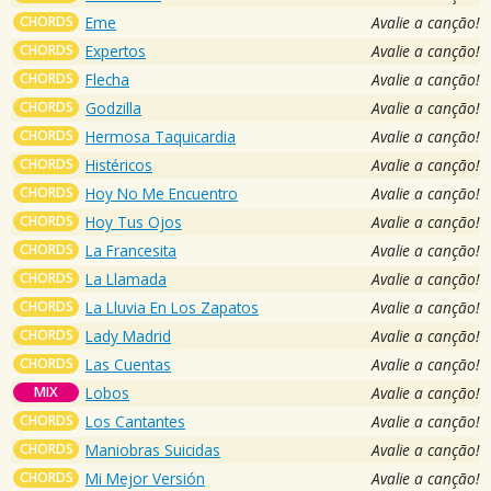
CHORDS
Eme
Avalie a canção!
CHORDS
Expertos
Avalie a canção!
CHORDS
Flecha
Avalie a canção!
CHORDS
Godzilla
Avalie a canção!
CHORDS
Hermosa Taquicardia
Avalie a canção!
CHORDS
Histéricos
Avalie a canção!
CHORDS
Hoy No Me Encuentro
Avalie a canção!
CHORDS
Hoy Tus Ojos
Avalie a canção!
CHORDS
La Francesita
Avalie a canção!
CHORDS
La Llamada
Avalie a canção!
CHORDS
La Lluvia En Los Zapatos
Avalie a canção!
CHORDS
Lady Madrid
Avalie a canção!
CHORDS
Las Cuentas
Avalie a canção!
MIX
Lobos
Avalie a canção!
CHORDS
Los Cantantes
Avalie a canção!
CHORDS
Maniobras Suicidas
Avalie a canção!
CHORDS
Mi Mejor Versión
Avalie a canção!