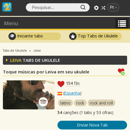
Pt
Menu
Iniciante tabs
Top Tabs de Ukulele
Tabs de Ukulele
Leiva
LEIVA
TABS DE UKULELE
Toque músicas por Leiva em seu ukulele
154
fãs
(
Espanha
)
latino
rock
rock and roll
54
canções (1 tabs y 53 cifras)
Enviar Nova Tab