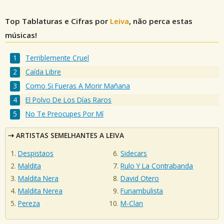
Top Tablaturas e Cifras por
Leiva
, não perca estas
músicas!
Terriblemente Cruel
Caída Libre
Como Si Fueras A Morir Mañana
El Polvo De Los Días Raros
No Te Preocupes Por Mí
ARTISTAS SEMELHANTES A LEIVA
Despistaos
Sidecars
Maldita
Rulo Y La Contrabanda
Maldita Nera
David Otero
Maldita Nerea
Funambulista
Pereza
M-Clan