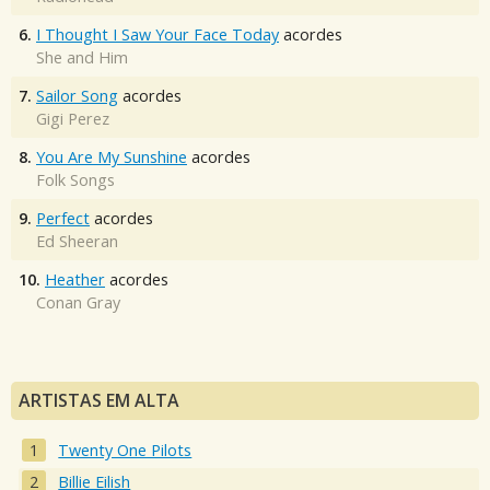
6.
I Thought I Saw Your Face Today
acordes
She and Him
7.
Sailor Song
acordes
Gigi Perez
8.
You Are My Sunshine
acordes
Folk Songs
9.
Perfect
acordes
Ed Sheeran
10.
Heather
acordes
Conan Gray
ARTISTAS EM ALTA
Twenty One Pilots
Billie Eilish