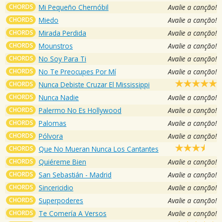
CHORDS
Mi Pequeño Chernóbil
Avalie a canção!
CHORDS
Miedo
Avalie a canção!
CHORDS
Mirada Perdida
Avalie a canção!
CHORDS
Mounstros
Avalie a canção!
CHORDS
No Soy Para Ti
Avalie a canção!
CHORDS
No Te Preocupes Por Mí
Avalie a canção!
CHORDS
Nunca Debiste Cruzar El Mississippi
CHORDS
Nunca Nadie
Avalie a canção!
CHORDS
Palermo No Es Hollywood
Avalie a canção!
CHORDS
Palomas
Avalie a canção!
CHORDS
Pólvora
Avalie a canção!
CHORDS
Que No Mueran Nunca Los Cantantes
CHORDS
Quiéreme Bien
Avalie a canção!
CHORDS
San Sebastián - Madrid
Avalie a canção!
CHORDS
Sincericidio
Avalie a canção!
CHORDS
Superpoderes
Avalie a canção!
CHORDS
Te Comería A Versos
Avalie a canção!