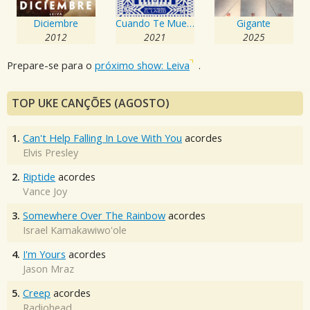
Diciembre
Cuando Te Muerdes el Labio
Gigante
2012
2021
2025
Prepare-se para o
próximo show: Leiva
.
TOP UKE CANÇÕES (AGOSTO)
1.
Can't Help Falling In Love With You
acordes
Elvis Presley
2.
Riptide
acordes
Vance Joy
3.
Somewhere Over The Rainbow
acordes
Israel Kamakawiwo'ole
4.
I'm Yours
acordes
Jason Mraz
5.
Creep
acordes
Radiohead