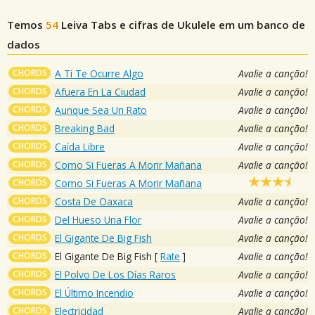
Temos
54
Leiva
Tabs e cifras de Ukulele em um banco de
dados
CHORDS
A Tí Te Ocurre Algo
Avalie a canção!
CHORDS
Afuera En La Ciudad
Avalie a canção!
CHORDS
Aunque Sea Un Rato
Avalie a canção!
CHORDS
Breaking Bad
Avalie a canção!
CHORDS
Caída Libre
Avalie a canção!
CHORDS
Como Si Fueras A Morir Mañana
Avalie a canção!
CHORDS
Como Si Fueras A Morir Mañana
CHORDS
Costa De Oaxaca
Avalie a canção!
CHORDS
Del Hueso Una Flor
Avalie a canção!
CHORDS
El Gigante De Big Fish
Avalie a canção!
CHORDS
El Gigante De Big Fish
[
Rate
]
Avalie a canção!
CHORDS
El Polvo De Los Días Raros
Avalie a canção!
CHORDS
El Último Incendio
Avalie a canção!
CHORDS
Electricidad
Avalie a canção!