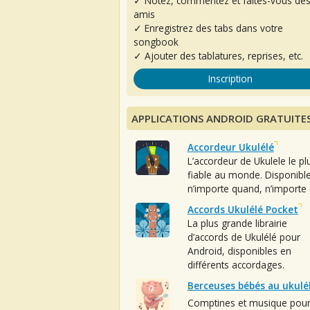
✓ Notez, commentez et faites-vous de
amis
✓ Enregistrez des tabs dans votre
songbook
✓ Ajouter des tablatures, reprises, etc.
Inscription
APPLICATIONS ANDROID GRATUITE
Accordeur Ukulélé
L’accordeur de Ukulele le pl
fiable au monde. Disponibl
n’importe quand, n’importe 
Accords Ukulélé Pocket
La plus grande librairie
d’accords de Ukulélé pour
Android, disponibles en
différents accordages.
Berceuses bébés au ukulé
Comptines et musique pou