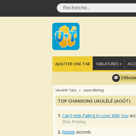
AJOUTER UNE TAB
TABLATURES +
ACC
Débutan
Ukulélé Tabs
Laura Marling
TOP CHANSONS UKULÉLÉ (AOÛT)
1.
Can't Help Falling In Love With You
acc
Elvis Presley
2.
Riptide
accords