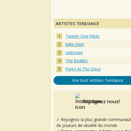
ARTISTES TENDANCE
Twenty One Pilots
Billie Eilish
Unknown
The Beatles
Panic! At The Disco
Voir tout: Artistes Tendance
Rejoignez nous!
✓ Rejoignez la plus grande communaut
de joueurs de ukulélé du monde