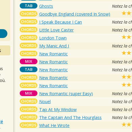
s
TAB
Ghosts
Notez la c
CHORDS
Goodbye England (covered In Snow)
CHORDS
I Speak Because I Can
Notez la c
CHORDS
Little Love Caster
Notez la c
CHORDS
London Town
CHORDS
My Manic And I
Notez la c
S
CHORDS
New Romantic
MIX
New Romantic
Notez la c
us
TAB
New Romantic
Notez la c
e
CHORDS
New Romantic
où.
CHORDS
New Romantic
MIX
New Romantic (super Easy)
Notez la c
CHORDS
Nouel
Notez la c
CHORDS
Tap At My Window
Notez la c
CHORDS
The Captain And The Hourglass
Notez la c
lé
CHORDS
What He Wrote
r