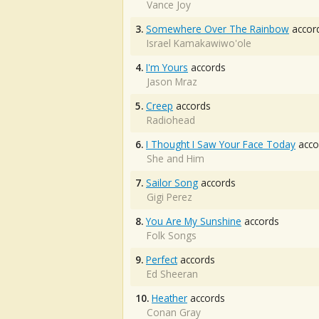
Vance Joy
3.
Somewhere Over The Rainbow
accor
Israel Kamakawiwo'ole
4.
I'm Yours
accords
Jason Mraz
5.
Creep
accords
Radiohead
6.
I Thought I Saw Your Face Today
acco
She and Him
7.
Sailor Song
accords
Gigi Perez
8.
You Are My Sunshine
accords
Folk Songs
9.
Perfect
accords
Ed Sheeran
10.
Heather
accords
Conan Gray