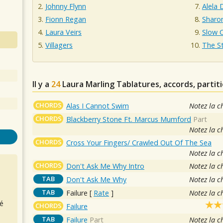
Johnny Flynn
Alela 
Fionn Regan
Sharo
Laura Veirs
Slow 
Villagers
The S
Il y a
24
Laura Marling
Tablatures, accords, partit
CHORDS
Alas I Cannot Swim
Notez la c
CHORDS
Blackberry Stone Ft. Marcus Mumford
Part
Notez la c
CHORDS
Cross Your Fingers/ Crawled Out Of The Sea
Notez la c
CHORDS
Don't Ask Me Why Intro
Notez la c
TAB
Don't Ask Me Why
Notez la c
TAB
Failure
[
Rate
]
Notez la c
é
CHORDS
Failure
TAB
Failure
Part
Notez la c