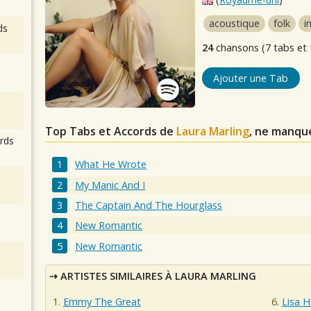
acoustique
folk
i
ds
24
chansons (7 tabs et 
Ajouter une Tab
Top Tabs et Accords de
Laura Marling
, ne manqu
rds
What He Wrote
My Manic And I
The Captain And The Hourglass
New Romantic
New Romantic
ARTISTES SIMILAIRES À LAURA MARLING
Emmy The Great
Lisa 