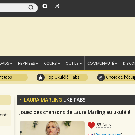
ORDS +
REPRISES +
COURS +
OUTILS +
COMMUNAUTÉ +
DISCO
t tabs
Top Ukulélé Tabs
Choix de l'équi
LAURA MARLING
UKE TABS
Jouez des chansons de Laura Marling au ukulélé
ords
35
fans
(
Royaume-uni
)