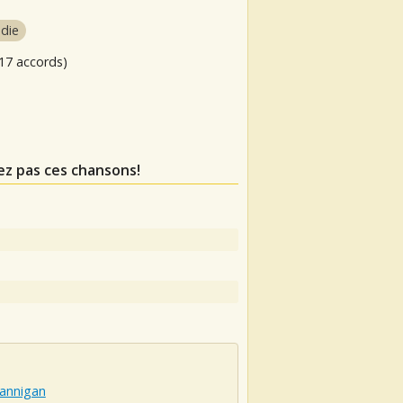
ndie
17 accords)
ez pas ces chansons!
Hannigan