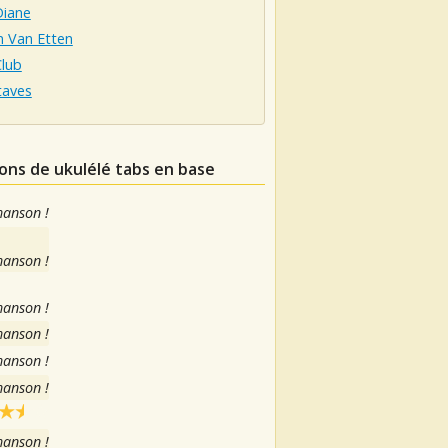
Diane
n Van Etten
Club
taves
ions de ukulélé tabs en base
hanson !
hanson !
hanson !
hanson !
hanson !
hanson !
hanson !