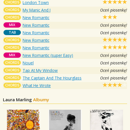
CHORDS
London Town
CHORDS
My Manic And I
Oceń piosenkę!
CHORDS
New Romantic
MIX
New Romantic
Oceń piosenkę!
TAB
New Romantic
Oceń piosenkę!
CHORDS
New Romantic
CHORDS
New Romantic
MIX
New Romantic (super Easy)
Oceń piosenkę!
CHORDS
Nouel
Oceń piosenkę!
CHORDS
Tap At My Window
Oceń piosenkę!
CHORDS
The Captain And The Hourglass
Oceń piosenkę!
CHORDS
What He Wrote
Laura Marling
Albumy