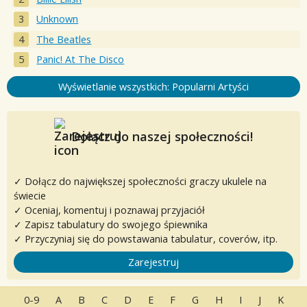
Unknown
The Beatles
Panic! At The Disco
Wyświetlanie wszystkich: Popularni Artyści
Dołącz do naszej społeczności!
✓ Dołącz do największej społeczności graczy ukulele na
świecie
✓ Oceniaj, komentuj i poznawaj przyjaciół
✓ Zapisz tabulatury do swojego śpiewnika
✓ Przyczyniaj się do powstawania tabulatur, coverów, itp.
Zarejestruj
0-9
A
B
C
D
E
F
G
H
I
J
K