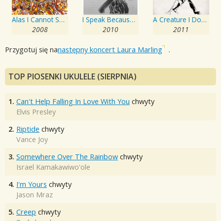
Alas I Cannot Swim
I Speak Because I Can
A Creature I Don't Know
2008
2010
2011
Przygotuj się na
następny koncert Laura Marling
.
TOP PIOSENKI UKULELE (SIERPNIA)
1.
Can't Help Falling In Love With You
chwyty
Elvis Presley
2.
Riptide
chwyty
Vance Joy
3.
Somewhere Over The Rainbow
chwyty
Israel Kamakawiwo'ole
4.
I'm Yours
chwyty
Jason Mraz
5.
Creep
chwyty