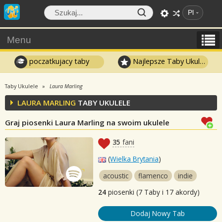
Pl
Menu
poczatkujacy taby
Najlepsze Taby Ukulele
Taby Ukulele
Laura Marling
LAURA MARLING
TABY UKULELE
Graj piosenki Laura Marling na swoim ukulele
35
fani
(
Wielka Brytania
)
acoustic
flamenco
indie
24
piosenki (7 Taby i 17 akordy)
Dodaj Nowy Tab