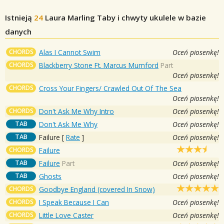
Istnieją
24
Laura Marling
Taby i chwyty ukulele w bazie
danych
CHORDS
Alas I Cannot Swim
Oceń piosenkę!
CHORDS
Blackberry Stone Ft. Marcus Mumford
Part
Oceń piosenkę!
CHORDS
Cross Your Fingers/ Crawled Out Of The Sea
Oceń piosenkę!
CHORDS
Don't Ask Me Why Intro
Oceń piosenkę!
TAB
Don't Ask Me Why
Oceń piosenkę!
TAB
Failure
[
Rate
]
Oceń piosenkę!
CHORDS
Failure
TAB
Failure
Part
Oceń piosenkę!
TAB
Ghosts
Oceń piosenkę!
CHORDS
Goodbye England (covered In Snow)
CHORDS
I Speak Because I Can
Oceń piosenkę!
CHORDS
Little Love Caster
Oceń piosenkę!