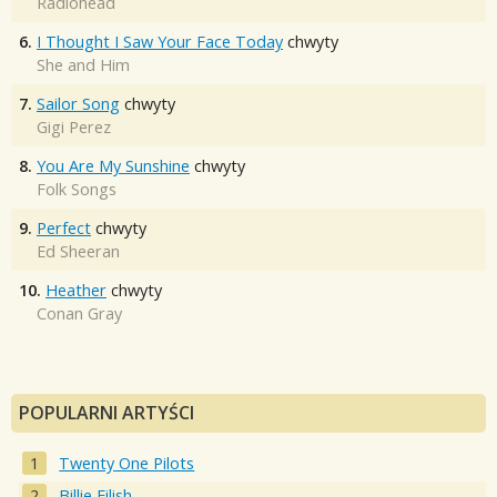
Radiohead
6.
I Thought I Saw Your Face Today
chwyty
She and Him
7.
Sailor Song
chwyty
Gigi Perez
8.
You Are My Sunshine
chwyty
Folk Songs
9.
Perfect
chwyty
Ed Sheeran
10.
Heather
chwyty
Conan Gray
POPULARNI ARTYŚCI
Twenty One Pilots
Billie Eilish