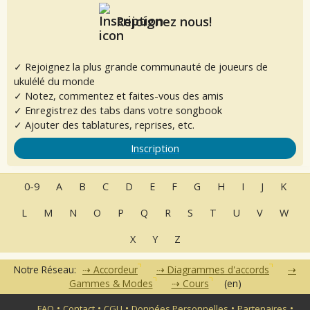
Rejoignez nous!
✓ Rejoignez la plus grande communauté de joueurs de
ukulélé du monde
✓ Notez, commentez et faites-vous des amis
✓ Enregistrez des tabs dans votre songbook
✓ Ajouter des tablatures, reprises, etc.
Inscription
0-9
A
B
C
D
E
F
G
H
I
J
K
L
M
N
O
P
Q
R
S
T
U
V
W
X
Y
Z
Notre Réseau:
Accordeur
Diagrammes d'accords
Gammes & Modes
Cours
(en)
•
•
•
•
•
FAQ
Contact
CGU
Données Personnelles
Partenaires