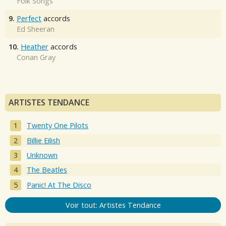
Folk Songs
9.
Perfect
accords
Ed Sheeran
10.
Heather
accords
Conan Gray
ARTISTES TENDANCE
Twenty One Pilots
Billie Eilish
Unknown
The Beatles
Panic! At The Disco
Voir tout: Artistes Tendance