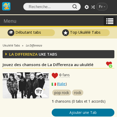
Fr
Menu
Débutant tabs
Top Ukulélé Tabs
Ukulélé Tabs
La Differenza
LA DIFFERENZA
UKE TABS
Jouez des chansons de La Differenza au ukulélé
0
fans
(
Italie
)
pop rock
rock
1
chansons (0 tabs et 1 accords)
Ajouter une Tab