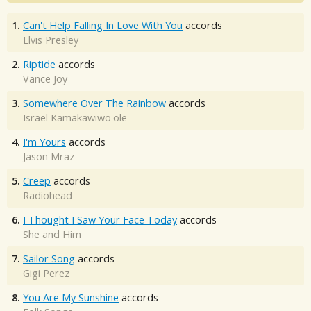
1.
Can't Help Falling In Love With You
accords
Elvis Presley
2.
Riptide
accords
Vance Joy
3.
Somewhere Over The Rainbow
accords
Israel Kamakawiwo'ole
4.
I'm Yours
accords
Jason Mraz
5.
Creep
accords
Radiohead
6.
I Thought I Saw Your Face Today
accords
She and Him
7.
Sailor Song
accords
Gigi Perez
8.
You Are My Sunshine
accords