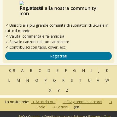
Unisciti alla nostra community!
✓ Unisciti alla più grande comunità di suonatori di ukulele in
tutto il mondo
✓ Valuta, commenta e fai amicizia
✓ Salva le canzoni nel tuo canzoniere
✓ Contribuisci con tabs, cover, ecc.
Registrati
0-9
A
B
C
D
E
F
G
H
I
J
K
L
M
N
O
P
Q
R
S
T
U
V
W
X
Y
Z
La nostra rete:
Accordatore
Diagrammi di accordi
Scale
Lezioni
(en)
•
•
•
•
•
FAQ
Contatti
Condizioni d'uso
Privacy
Partner
Club