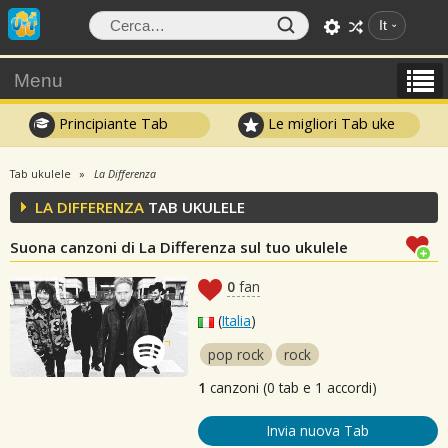
It
Menu
Principiante Tab
Le migliori Tab uke
Tab ukulele
La Differenza
LA DIFFERENZA
TAB UKULELE
Suona canzoni di La Differenza sul tuo ukulele
0
fan
(
Italia
)
pop rock
rock
1
canzoni (0 tab e 1 accordi)
Invia nuova Tab