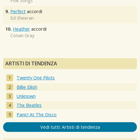
Folk Songs
9.
Perfect
accordi
Ed Sheeran
10.
Heather
accordi
Conan Gray
ARTISTI DI TENDENZA
Twenty One Pilots
Billie Eilish
Unknown
The Beatles
Panic! At The Disco
Vedi tutti: Artisti di tendenza