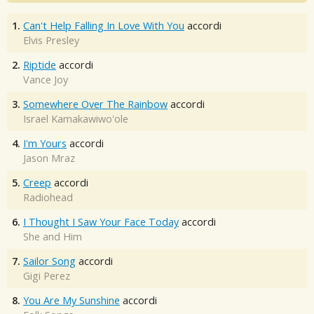
1.
Can't Help Falling In Love With You
accordi
Elvis Presley
2.
Riptide
accordi
Vance Joy
3.
Somewhere Over The Rainbow
accordi
Israel Kamakawiwo'ole
4.
I'm Yours
accordi
Jason Mraz
5.
Creep
accordi
Radiohead
6.
I Thought I Saw Your Face Today
accordi
She and Him
7.
Sailor Song
accordi
Gigi Perez
8.
You Are My Sunshine
accordi