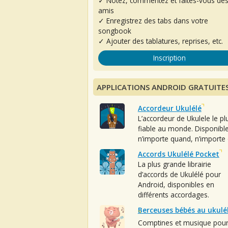
✓ Notez, commentez et faites-vous de
amis
✓ Enregistrez des tabs dans votre
songbook
✓ Ajouter des tablatures, reprises, etc.
Inscription
APPLICATIONS ANDROID GRATUITE
Accordeur Ukulélé
L’accordeur de Ukulele le pl
fiable au monde. Disponibl
n’importe quand, n’importe 
Accords Ukulélé Pocket
La plus grande librairie
d’accords de Ukulélé pour
Android, disponibles en
différents accordages.
Berceuses bébés au ukulé
Comptines et musique pou