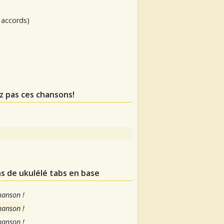
 accords)
z pas ces chansons!
ns de ukulélé tabs en base
hanson !
hanson !
hanson !