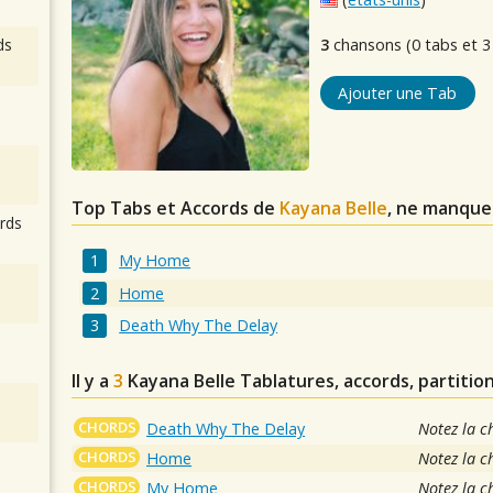
ds
3
chansons (0 tabs et 3
Ajouter une Tab
Top Tabs et Accords de
Kayana Belle
, ne manque
rds
My Home
Home
Death Why The Delay
Il y a
3
Kayana Belle
Tablatures, accords, partitio
CHORDS
Death Why The Delay
Notez la c
CHORDS
Home
Notez la c
CHORDS
My Home
Notez la c