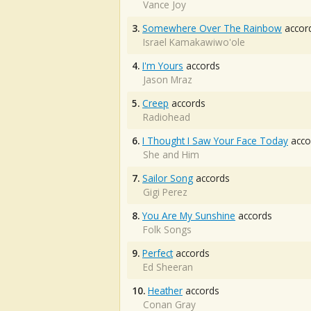
Vance Joy
3.
Somewhere Over The Rainbow
accor
Israel Kamakawiwo'ole
4.
I'm Yours
accords
Jason Mraz
5.
Creep
accords
Radiohead
6.
I Thought I Saw Your Face Today
acco
She and Him
7.
Sailor Song
accords
Gigi Perez
8.
You Are My Sunshine
accords
Folk Songs
9.
Perfect
accords
Ed Sheeran
10.
Heather
accords
Conan Gray