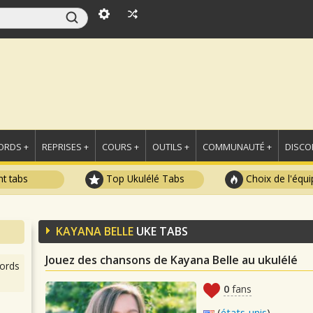
ORDS +
REPRISES +
COURS +
OUTILS +
COMMUNAUTÉ +
DISCO
t tabs
Top Ukulélé Tabs
Choix de l'équi
KAYANA BELLE
UKE TABS
Jouez des chansons de Kayana Belle au ukulélé
ords
0
fans
(
états-unis
)