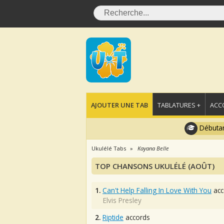
AJOUTER UNE TAB
TABLATURES +
ACC
Débutan
Ukulélé Tabs
Kayana Belle
TOP CHANSONS UKULÉLÉ (AOÛT)
1.
Can't Help Falling In Love With You
acc
Elvis Presley
2.
Riptide
accords