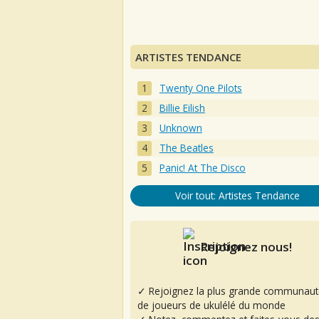
ARTISTES TENDANCE
Twenty One Pilots
Billie Eilish
Unknown
The Beatles
Panic! At The Disco
Voir tout: Artistes Tendance
Rejoignez nous!
✓ Rejoignez la plus grande communaut
de joueurs de ukulélé du monde