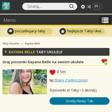
Pl
Menu
poczatkujacy taby
Najlepsze Taby Ukulele
Taby Ukulele
Kayana Belle
KAYANA BELLE
TABY UKULELE
Graj piosenki Kayana Belle na swoim ukulele
0
fani
(
Stany Zjednoczone
)
3
piosenki (0 Taby i 3 akordy)
Dodaj Nowy Tab