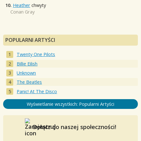
10.
Heather
chwyty
Conan Gray
POPULARNI ARTYŚCI
Twenty One Pilots
Billie Eilish
Unknown
The Beatles
Panic! At The Disco
Wyświetlanie wszystkich: Popularni Artyści
Dołącz do naszej społeczności!