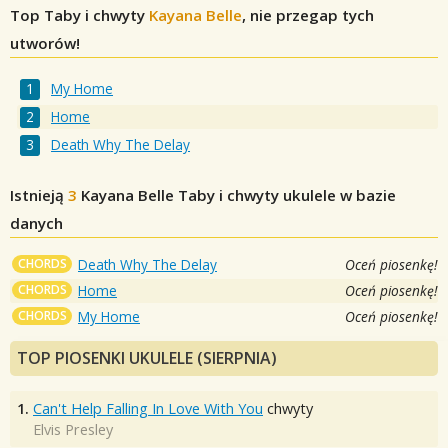
Top Taby i chwyty
Kayana Belle
, nie przegap tych
utworów!
My Home
Home
Death Why The Delay
Istnieją
3
Kayana Belle
Taby i chwyty ukulele w bazie
danych
CHORDS
Death Why The Delay
Oceń piosenkę!
CHORDS
Home
Oceń piosenkę!
CHORDS
My Home
Oceń piosenkę!
TOP PIOSENKI UKULELE (SIERPNIA)
1.
Can't Help Falling In Love With You
chwyty
Elvis Presley