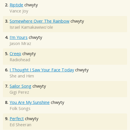
2.
Riptide
chwyty
Vance Joy
3.
Somewhere Over The Rainbow
chwyty
Israel Kamakawiwo'ole
4.
I'm Yours
chwyty
Jason Mraz
5.
Creep
chwyty
Radiohead
6.
I Thought I Saw Your Face Today
chwyty
She and Him
7.
Sailor Song
chwyty
Gigi Perez
8.
You Are My Sunshine
chwyty
Folk Songs
9.
Perfect
chwyty
Ed Sheeran