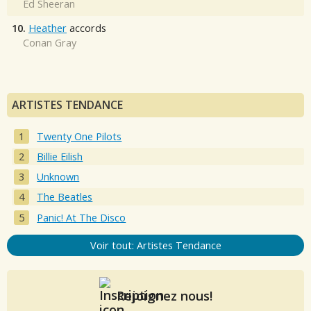
Ed Sheeran
10.
Heather
accords
Conan Gray
ARTISTES TENDANCE
Twenty One Pilots
Billie Eilish
Unknown
The Beatles
Panic! At The Disco
Voir tout: Artistes Tendance
Rejoignez nous!