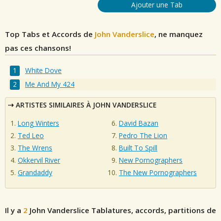
Ajouter une Tab
Top Tabs et Accords de
John Vanderslice
, ne manquez
pas ces chansons!
White Dove
Me And My 424
ARTISTES SIMILAIRES À JOHN VANDERSLICE
Long Winters
David Bazan
Ted Leo
Pedro The Lion
The Wrens
Built To Spill
Okkervil River
New Pornographers
Grandaddy
The New Pornographers
Il y a
2
John Vanderslice
Tablatures, accords, partitions de