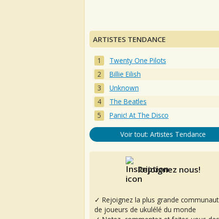
ARTISTES TENDANCE
Twenty One Pilots
Billie Eilish
Unknown
The Beatles
Panic! At The Disco
Voir tout: Artistes Tendance
Rejoignez nous!
✓ Rejoignez la plus grande communaut
de joueurs de ukulélé du monde