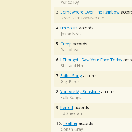
Vance Joy
3.
Somewhere Over The Rainbow
accor
Israel Kamakawiwo'ole
4.
I'm Yours
accords
Jason Mraz
5.
Creep
accords
Radiohead
6.
I Thought I Saw Your Face Today
acco
She and Him
7.
Sailor Song
accords
Gigi Perez
8.
You Are My Sunshine
accords
Folk Songs
9.
Perfect
accords
Ed Sheeran
10.
Heather
accords
Conan Gray