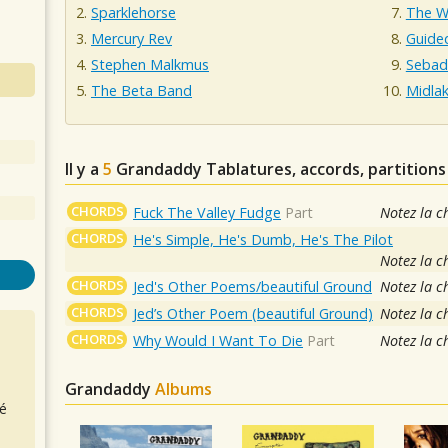
Sparklehorse
The W
Mercury Rev
Guide
Stephen Malkmus
Sebad
The Beta Band
Midla
Il y a
5
Grandaddy
Tablatures, accords, partitions
CHORDS
Fuck The Valley Fudge
Part
Notez la c
CHORDS
He's Simple, He's Dumb, He's The Pilot
Notez la c
CHORDS
Jed's Other Poems/beautiful Ground
Notez la c
CHORDS
Jed’s Other Poem (beautiful Ground)
Notez la c
CHORDS
Why Would I Want To Die
Part
Notez la c
Grandaddy
Albums
é