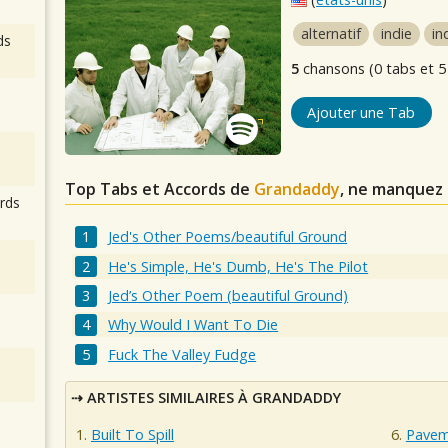
alternatif
indie
in
ds
5
chansons (0 tabs et 5
Ajouter une Tab
Top Tabs et Accords de
Grandaddy
, ne manquez 
rds
Jed's Other Poems/beautiful Ground
He's Simple, He's Dumb, He's The Pilot
Jed’s Other Poem (beautiful Ground)
Why Would I Want To Die
Fuck The Valley Fudge
ARTISTES SIMILAIRES À GRANDADDY
Built To Spill
Pavem