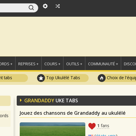
ORDS +
REPRISES +
COURS +
OUTILS +
COMMUNAUTÉ +
DISCO
t tabs
Top Ukulélé Tabs
Choix de l'équi
GRANDADDY
UKE TABS
Jouez des chansons de Grandaddy au ukulélé
ords
1
fans
(
états-unis
)