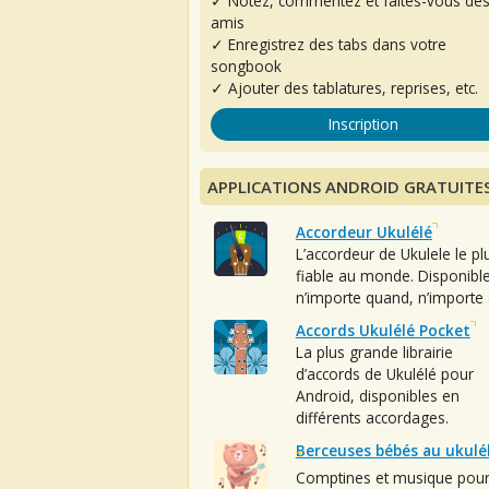
✓ Notez, commentez et faites-vous de
amis
✓ Enregistrez des tabs dans votre
songbook
✓ Ajouter des tablatures, reprises, etc.
Inscription
APPLICATIONS ANDROID GRATUITE
Accordeur Ukulélé
L’accordeur de Ukulele le pl
fiable au monde. Disponibl
n’importe quand, n’importe 
Accords Ukulélé Pocket
La plus grande librairie
d’accords de Ukulélé pour
Android, disponibles en
différents accordages.
Berceuses bébés au ukulé
Comptines et musique pou