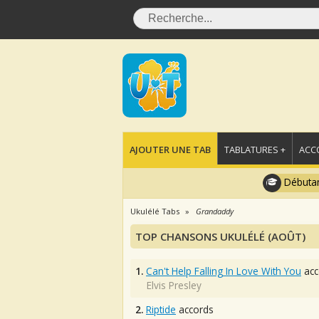
AJOUTER UNE TAB
TABLATURES +
ACC
Débutan
Ukulélé Tabs
Grandaddy
TOP CHANSONS UKULÉLÉ (AOÛT)
1.
Can't Help Falling In Love With You
acc
Elvis Presley
2.
Riptide
accords