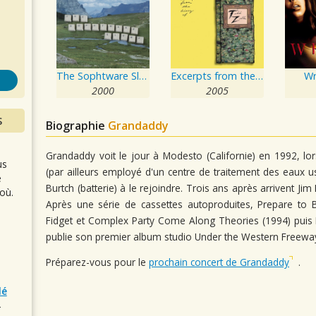
s
The Sophtware Slump
Excerpts from the Diary of Todd Zilla
Wr
2000
2005
S
Biographie
Grandaddy
Grandaddy voit le jour à Modesto (Californie) en 1992, lors
us
(par ailleurs employé d'un centre de traitement des eaux us
e
Burtch (batterie) à le rejoindre. Trois ans après arrivent Jim 
où.
Après une série de cassettes autoproduites, Prepare to 
Fidget et Complex Party Come Along Theories (1994) puis Liv
publie son premier album studio Under the Western Freewa
Préparez-vous pour le
prochain concert de Grandaddy
.
lé
r