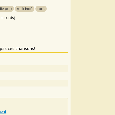
die pop
rock indé
rock
 accords)
pas ces chansons!
ent