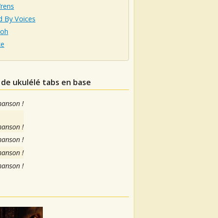
rens
d By Voices
oh
ke
 de ukulélé tabs en base
hanson !
hanson !
hanson !
hanson !
hanson !