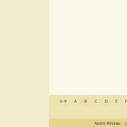
0-9
A
B
C
D
E
Notre Réseau: