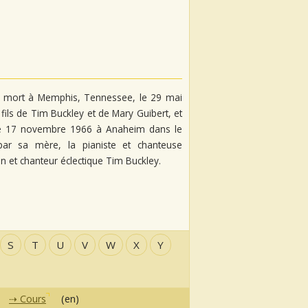
t mort à Memphis, Tennessee, le 29 mai
 fils de Tim Buckley et de Mary Guibert, et
t le 17 novembre 1966 à Anaheim dans le
par sa mère, la pianiste et chanteuse
 et chanteur éclectique Tim Buckley.
S
T
U
V
W
X
Y
Cours
(en)