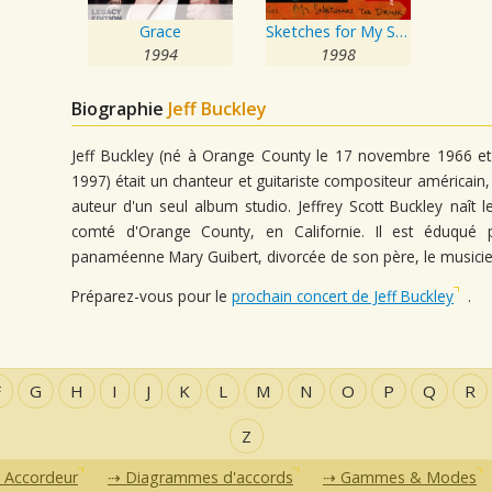
Grace
Sketches for My Sweetheart The Drunk
1994
1998
Biographie
Jeff Buckley
Jeff Buckley (né à Orange County le 17 novembre 1966 e
1997) était un chanteur et guitariste compositeur américain,
auteur d'un seul album studio. Jeffrey Scott Buckley naî
comté d'Orange County, en Californie. Il est éduqué 
panaméenne Mary Guibert, divorcée de son père, le musicien
Préparez-vous pour le
prochain concert de Jeff Buckley
.
F
G
H
I
J
K
L
M
N
O
P
Q
R
Z
Accordeur
Diagrammes d'accords
Gammes & Modes