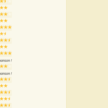
hanson !
hanson !