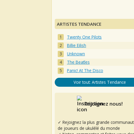
ARTISTES TENDANCE
Twenty One Pilots
Billie Eilish
Unknown
The Beatles
Panic! At The Disco
Voir tout: Artistes Tendance
Rejoignez nous!
✓ Rejoignez la plus grande communaut
de joueurs de ukulélé du monde