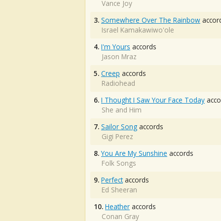
Vance Joy
3.
Somewhere Over The Rainbow
accor
Israel Kamakawiwo'ole
4.
I'm Yours
accords
Jason Mraz
5.
Creep
accords
Radiohead
6.
I Thought I Saw Your Face Today
acco
She and Him
7.
Sailor Song
accords
Gigi Perez
8.
You Are My Sunshine
accords
Folk Songs
9.
Perfect
accords
Ed Sheeran
10.
Heather
accords
Conan Gray