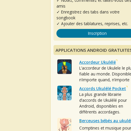
✓ Notez, commentez et faites-vous de
amis
✓ Enregistrez des tabs dans votre
songbook
✓ Ajouter des tablatures, reprises, etc.
Inscription
APPLICATIONS ANDROID GRATUITE
Accordeur Ukulélé
L’accordeur de Ukulele le pl
fiable au monde. Disponibl
n’importe quand, n’importe 
Accords Ukulélé Pocket
La plus grande librairie
d’accords de Ukulélé pour
Android, disponibles en
différents accordages.
Berceuses bébés au ukulé
Comptines et musique pou