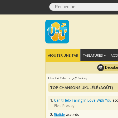
AJOUTER UNE TAB
TABLATURES +
ACC
Débutan
Ukulélé Tabs
Jeff Buckley
TOP CHANSONS UKULÉLÉ (AOÛT)
1.
Can't Help Falling In Love With You
acc
Elvis Presley
2.
Riptide
accords