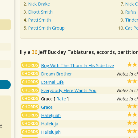
Nick Drake
Nick C
Elliott Smith
Rufus
Patti Smith
Tinder
Patti Smith Group
Cat P
Il y a
36
Jeff Buckley
Tablatures, accords, partitio
CHORDS
Boy With The Thorn In His Side Live
CHORDS
Dream Brother
Notez la c
CHORDS
Eternal Life
CHORDS
Everybody Here Wants You
Notez la c
CHORDS
Grace
[
Rate
]
Notez la c
CHORDS
Grace
CHORDS
Halleljuah
CHORDS
Halleluja
é
CHORDS
Hallelujah