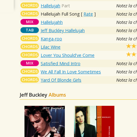
CHORDS
Hallelujah
Part
Notez la c
CHORDS
Hallelujah Full Song
[
Rate
]
Notez la c
MIX
Hallelujahh
Notez la c
TAB
Jeff Buckley Hallelujah
Notez la c
CHORDS
Kanga-roo
Notez la c
CHORDS
Lilac Wine
CHORDS
Lover You Should've Come
MIX
Satisfied Mind Intro
Notez la c
CHORDS
We All Fall In Love Sometimes
Notez la c
CHORDS
Yard Of Blonde Girls
Notez la c
Jeff Buckley
Albums