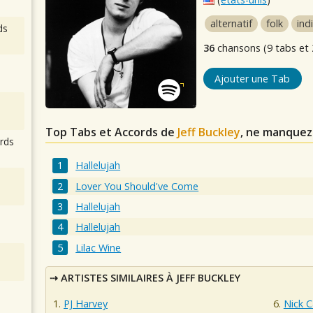
alternatif
folk
ind
ds
36
chansons (9 tabs et 
Ajouter une Tab
Top Tabs et Accords de
Jeff Buckley
, ne manquez
rds
Hallelujah
Lover You Should've Come
Hallelujah
Hallelujah
Lilac Wine
ARTISTES SIMILAIRES À JEFF BUCKLEY
PJ Harvey
Nick 