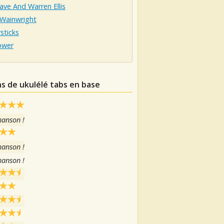
ave And Warren Ellis
 Wainwright
sticks
ower
ns de ukulélé tabs en base
hanson !
hanson !
hanson !