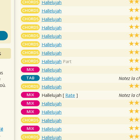
s
CHORDS
Hallelujah
CHORDS
Hallelujah
CHORDS
Hallelujah
CHORDS
Hallelujah
CHORDS
Hallelujah
CHORDS
Hallelujah
CHORDS
Hallelujah
S
CHORDS
Hallelujah
Part
MIX
Hallelujah
us
TAB
Hallelujah
Notez la c
e
où.
CHORDS
Hallelujah
MIX
Hallelujah
[
Rate
]
Notez la c
MIX
Hallelujah
MIX
Hallelujah
CHORDS
Hallelujah
MIX
Hallelujah
lé
r
CHORDS
Hallelujah