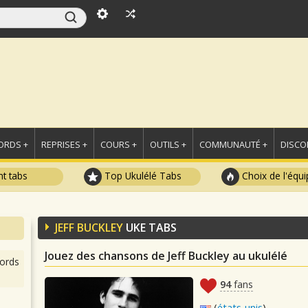
ORDS +
REPRISES +
COURS +
OUTILS +
COMMUNAUTÉ +
DISCO
t tabs
Top Ukulélé Tabs
Choix de l'équi
JEFF BUCKLEY
UKE TABS
Jouez des chansons de Jeff Buckley au ukulélé
ords
94
fans
(
états-unis
)