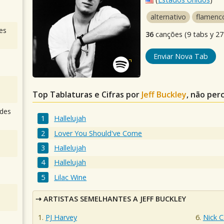
alternativo
flamenc
es
36
canções (9 tabs y 27 
Enviar Nova Tab
Top Tablaturas e Cifras por
Jeff Buckley
, não per
des
Hallelujah
Lover You Should've Come
Hallelujah
Hallelujah
Lilac Wine
ARTISTAS SEMELHANTES A JEFF BUCKLEY
PJ Harvey
Nick 