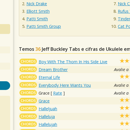
Nick Drake
Nick C
Elliott Smith
Rufus
Patti Smith
Tinder
Patti Smith Group
Cat P
Temos
36
Jeff Buckley
Tabs e cifras de Ukulele 
CHORDS
Boy With The Thorn In His Side Live
CHORDS
Dream Brother
Avalie a
CHORDS
Eternal Life
CHORDS
Everybody Here Wants You
Avalie a
CHORDS
Grace
[
Rate
]
Avalie a
CHORDS
Grace
CHORDS
Halleljuah
CHORDS
Halleluja
CHORDS
Hallelujah