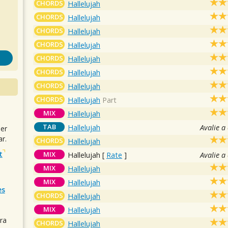
CHORDS
Hallelujah
CHORDS
Hallelujah
CHORDS
Hallelujah
CHORDS
Hallelujah
CHORDS
Hallelujah
CHORDS
Hallelujah
CHORDS
Hallelujah
CHORDS
Hallelujah
Part
MIX
Hallelujah
TAB
Hallelujah
Avalie a
uer
r.
CHORDS
Hallelujah
t
MIX
Hallelujah
[
Rate
]
Avalie a
MIX
Hallelujah
MIX
Hallelujah
es
CHORDS
Hallelujah
MIX
Hallelujah
ra
CHORDS
Hallelujah