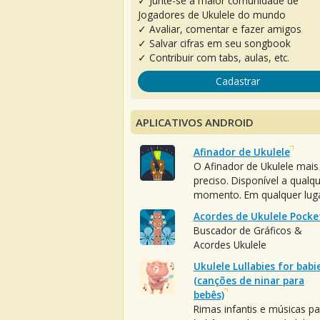
✓ Junte-se à maior comunidade de
Jogadores de Ukulele do mundo
✓ Avaliar, comentar e fazer amigos
✓ Salvar cifras em seu songbook
✓ Contribuir com tabs, aulas, etc.
Cadastrar
APLICATIVOS ANDROID
Afinador de Ukulele
O Afinador de Ukulele mais
preciso. Disponível a qualq
momento. Em qualquer luga
Acordes de Ukulele Pocke
Buscador de Gráficos &
Acordes Ukulele
Ukulele Lullabies for babi
(canções de ninar para
bebês)
Rimas infantis e músicas pa