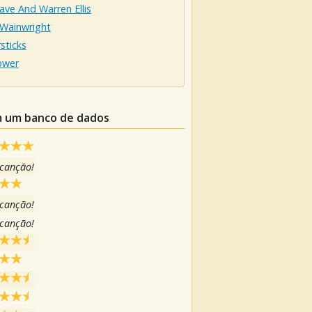
ave And Warren Ellis
 Wainwright
sticks
ower
em um banco de dados
 canção!
 canção!
 canção!