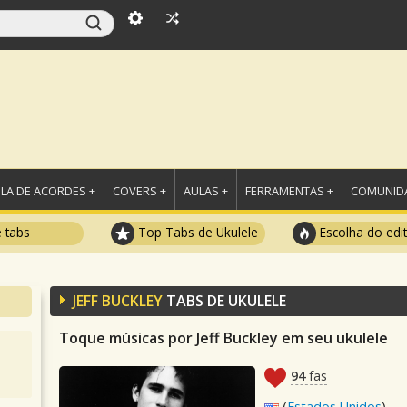
LA DE ACORDES +
COVERS +
AULAS +
FERRAMENTAS +
COMUNIDA
e tabs
Top Tabs de Ukulele
Escolha do edi
JEFF BUCKLEY
TABS DE UKULELE
Toque músicas por Jeff Buckley em seu ukulele
94
fãs
(
Estados Unidos
)