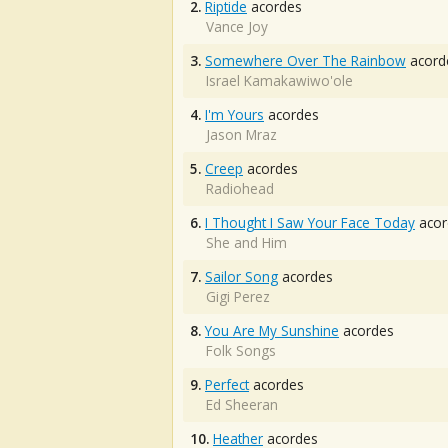
2.
Riptide
acordes
Vance Joy
3.
Somewhere Over The Rainbow
acord
Israel Kamakawiwo'ole
4.
I'm Yours
acordes
Jason Mraz
5.
Creep
acordes
Radiohead
6.
I Thought I Saw Your Face Today
acor
She and Him
7.
Sailor Song
acordes
Gigi Perez
8.
You Are My Sunshine
acordes
Folk Songs
9.
Perfect
acordes
Ed Sheeran
10.
Heather
acordes