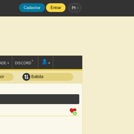
Cadastrar
Entrar
Pt
DE +
DISCORD
+
tor
Batida