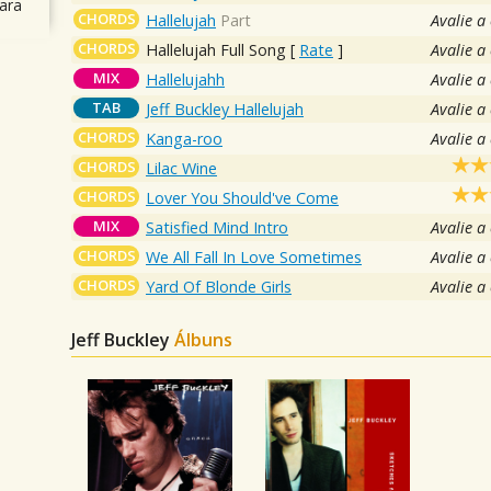
ara
CHORDS
Hallelujah
Part
Avalie a
CHORDS
Hallelujah Full Song
[
Rate
]
Avalie a
MIX
Hallelujahh
Avalie a
TAB
Jeff Buckley Hallelujah
Avalie a
CHORDS
Kanga-roo
Avalie a
CHORDS
Lilac Wine
CHORDS
Lover You Should've Come
MIX
Satisfied Mind Intro
Avalie a
CHORDS
We All Fall In Love Sometimes
Avalie a
CHORDS
Yard Of Blonde Girls
Avalie a
Jeff Buckley
Álbuns