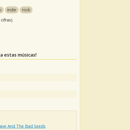
o
indie
rock
cifras)
ca estas músicas!
Cave And The Bad Seeds