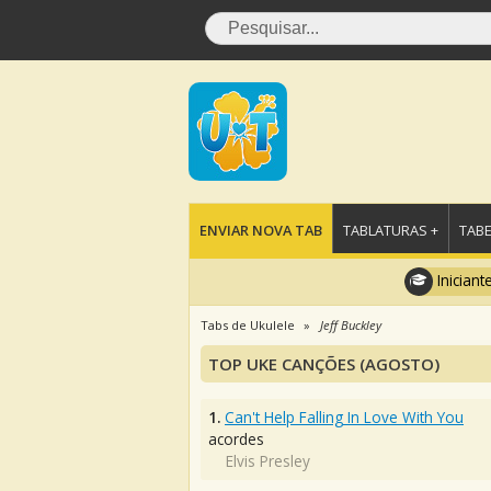
ENVIAR NOVA TAB
TABLATURAS +
TABE
Iniciant
Tabs de Ukulele
Jeff Buckley
TOP UKE CANÇÕES (AGOSTO)
1.
Can't Help Falling In Love With You
acordes
Elvis Presley