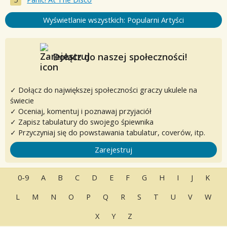
Wyświetlanie wszystkich: Popularni Artyści
Dołącz do naszej społeczności!
✓ Dołącz do największej społeczności graczy ukulele na
świecie
✓ Oceniaj, komentuj i poznawaj przyjaciół
✓ Zapisz tabulatury do swojego śpiewnika
✓ Przyczyniaj się do powstawania tabulatur, coverów, itp.
Zarejestruj
0-9
A
B
C
D
E
F
G
H
I
J
K
L
M
N
O
P
Q
R
S
T
U
V
W
X
Y
Z