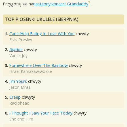
Przygotuj się na
następny koncert Grandaddy
.
TOP PIOSENKI UKULELE (SIERPNIA)
1.
Can't Help Falling In Love With You
chwyty
Elvis Presley
2.
Riptide
chwyty
Vance Joy
3.
Somewhere Over The Rainbow
chwyty
Israel Kamakawiwo'ole
4.
I'm Yours
chwyty
Jason Mraz
5.
Creep
chwyty
Radiohead
6.
I Thought I Saw Your Face Today
chwyty
She and Him