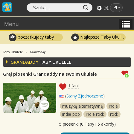
Pl
Menu
poczatkujacy taby
Najlepsze Taby Ukulele
Taby Ukulele
Grandaddy
GRANDADDY
TABY UKULELE
Graj piosenki Grandaddy na swoim ukulele
1
fani
(
Stany Zjednoczone
)
muzykę alternatywną
indie
indie pop
indie rock
rock
5
piosenki (0 Taby i 5 akordy)