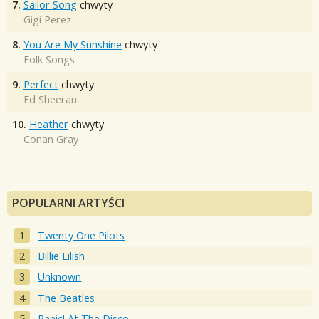
7.
Sailor Song
chwyty
Gigi Perez
8.
You Are My Sunshine
chwyty
Folk Songs
9.
Perfect
chwyty
Ed Sheeran
10.
Heather
chwyty
Conan Gray
POPULARNI ARTYŚCI
Twenty One Pilots
Billie Eilish
Unknown
The Beatles
Panic! At The Disco