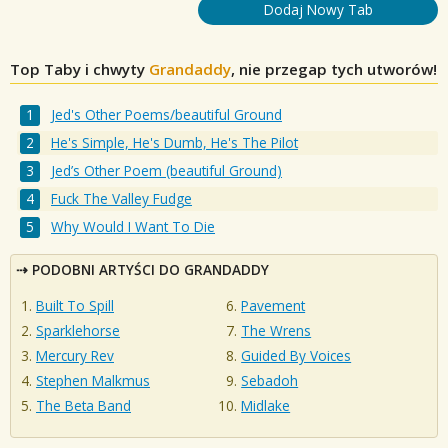
Dodaj Nowy Tab
Top Taby i chwyty
Grandaddy
, nie przegap tych utworów!
Jed's Other Poems/beautiful Ground
He's Simple, He's Dumb, He's The Pilot
Jed’s Other Poem (beautiful Ground)
Fuck The Valley Fudge
Why Would I Want To Die
PODOBNI ARTYŚCI DO GRANDADDY
Built To Spill
Pavement
Sparklehorse
The Wrens
Mercury Rev
Guided By Voices
Stephen Malkmus
Sebadoh
The Beta Band
Midlake