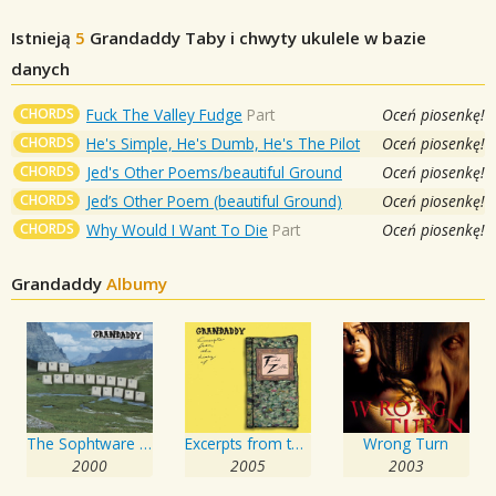
Istnieją
5
Grandaddy
Taby i chwyty ukulele w bazie
danych
CHORDS
Fuck The Valley Fudge
Part
Oceń piosenkę!
CHORDS
He's Simple, He's Dumb, He's The Pilot
Oceń piosenkę!
CHORDS
Jed's Other Poems/beautiful Ground
Oceń piosenkę!
CHORDS
Jed’s Other Poem (beautiful Ground)
Oceń piosenkę!
CHORDS
Why Would I Want To Die
Part
Oceń piosenkę!
Grandaddy
Albumy
The Sophtware Slump
Excerpts from the Diary of Todd Zilla
Wrong Turn
2000
2005
2003