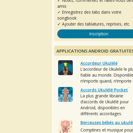
✓ Notez, commentez et faites-vous de
amis
✓ Enregistrez des tabs dans votre
songbook
✓ Ajouter des tablatures, reprises, etc.
Inscription
APPLICATIONS ANDROID GRATUITE
Accordeur Ukulélé
L’accordeur de Ukulele le pl
fiable au monde. Disponibl
n’importe quand, n’importe 
Accords Ukulélé Pocket
La plus grande librairie
d’accords de Ukulélé pour
Android, disponibles en
différents accordages.
Berceuses bébés au ukulé
Comptines et musique pou