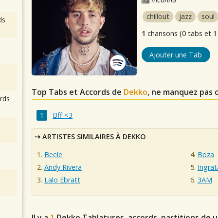
chillout
jazz
soul
ds
1
chansons (0 tabs et 1
Ajouter une Tab
Top Tabs et Accords de
Dekko
, ne manquez pas 
rds
Bff <3
ARTISTES SIMILAIRES À DEKKO
Beele
Boza
Andy Rivera
Ingrat
Lalo Ebratt
3AM
Il y a
1
Dekko
Tablatures, accords, partitions de 