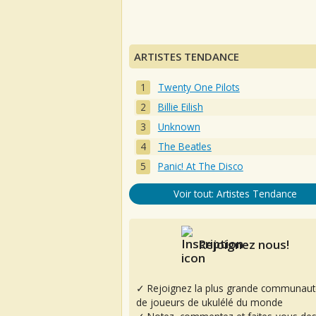
ARTISTES TENDANCE
Twenty One Pilots
Billie Eilish
Unknown
The Beatles
Panic! At The Disco
Voir tout: Artistes Tendance
Rejoignez nous!
✓ Rejoignez la plus grande communaut
de joueurs de ukulélé du monde