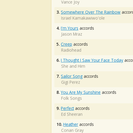
Vance Joy
3.
Somewhere Over The Rainbow
accor
Israel Kamakawiwo'ole
4.
I'm Yours
accords
Jason Mraz
5.
Creep
accords
Radiohead
6.
I Thought I Saw Your Face Today
acco
She and Him
7.
Sailor Song
accords
Gigi Perez
8.
You Are My Sunshine
accords
Folk Songs
9.
Perfect
accords
Ed Sheeran
10.
Heather
accords
Conan Gray