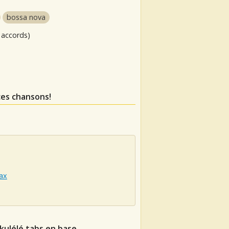
bossa nova
 accords)
ces chansons!
ax
ukulélé tabs en base