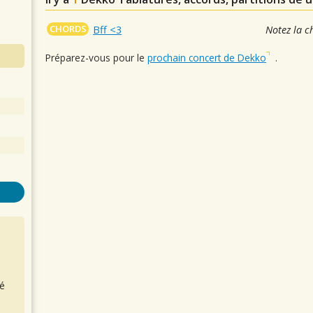
CHORDS
Bff <3
Notez la c
Préparez-vous pour le
prochain concert de Dekko
.
é