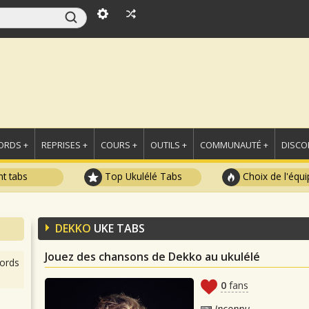
ORDS +
REPRISES +
COURS +
OUTILS +
COMMUNAUTÉ +
DISCO
t tabs
Top Ukulélé Tabs
Choix de l'équi
DEKKO
UKE TABS
Jouez des chansons de Dekko au ukulélé
ords
0
fans
Inconnu