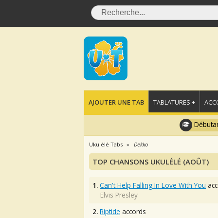
AJOUTER UNE TAB
TABLATURES +
ACC
Débutan
Ukulélé Tabs
Dekko
TOP CHANSONS UKULÉLÉ (AOÛT)
1.
Can't Help Falling In Love With You
acc
Elvis Presley
2.
Riptide
accords