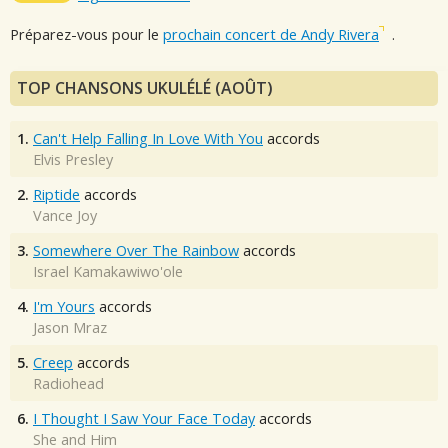
Préparez-vous pour le
prochain concert de Andy Rivera
.
TOP CHANSONS UKULÉLÉ (AOÛT)
1.
Can't Help Falling In Love With You
accords
Elvis Presley
2.
Riptide
accords
Vance Joy
3.
Somewhere Over The Rainbow
accords
Israel Kamakawiwo'ole
4.
I'm Yours
accords
Jason Mraz
5.
Creep
accords
Radiohead
6.
I Thought I Saw Your Face Today
accords
She and Him