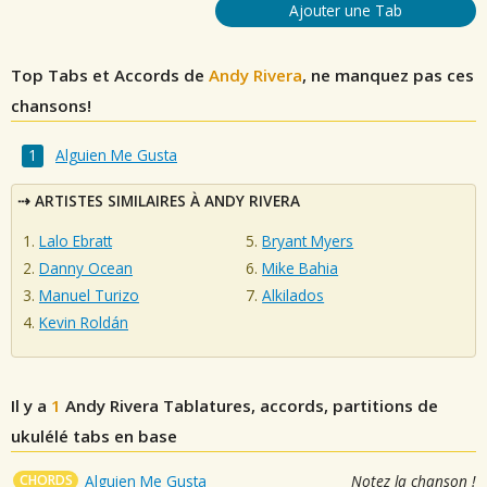
Ajouter une Tab
Top Tabs et Accords de
Andy Rivera
, ne manquez pas ces
chansons!
Alguien Me Gusta
ARTISTES SIMILAIRES À ANDY RIVERA
Lalo Ebratt
Bryant Myers
Danny Ocean
Mike Bahia
Manuel Turizo
Alkilados
Kevin Roldán
Il y a
1
Andy Rivera
Tablatures, accords, partitions de
ukulélé tabs en base
CHORDS
Alguien Me Gusta
Notez la chanson !