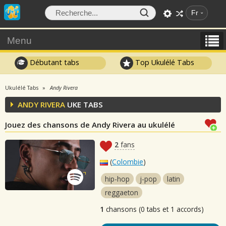
Fr
Menu
Débutant tabs
Top Ukulélé Tabs
Ukulélé Tabs
Andy Rivera
ANDY RIVERA
UKE TABS
Jouez des chansons de Andy Rivera au ukulélé
2
fans
(
Colombie
)
hip-hop
j-pop
latin
reggaeton
1
chansons (0 tabs et 1 accords)