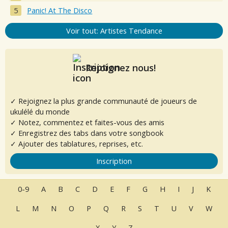
Panic! At The Disco
Voir tout: Artistes Tendance
Rejoignez nous!
✓ Rejoignez la plus grande communauté de joueurs de
ukulélé du monde
✓ Notez, commentez et faites-vous des amis
✓ Enregistrez des tabs dans votre songbook
✓ Ajouter des tablatures, reprises, etc.
Inscription
0-9
A
B
C
D
E
F
G
H
I
J
K
L
M
N
O
P
Q
R
S
T
U
V
W
X
Y
Z