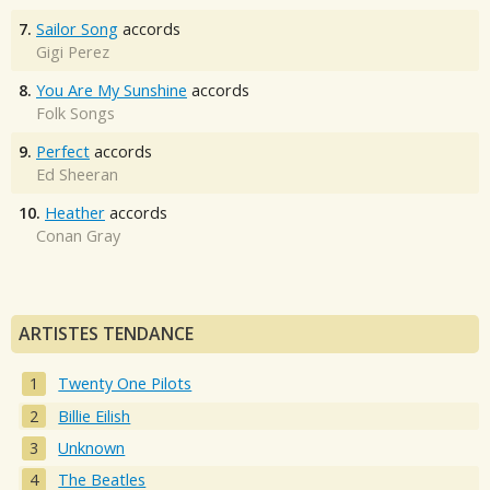
7.
Sailor Song
accords
Gigi Perez
8.
You Are My Sunshine
accords
Folk Songs
9.
Perfect
accords
Ed Sheeran
10.
Heather
accords
Conan Gray
ARTISTES TENDANCE
Twenty One Pilots
Billie Eilish
Unknown
The Beatles