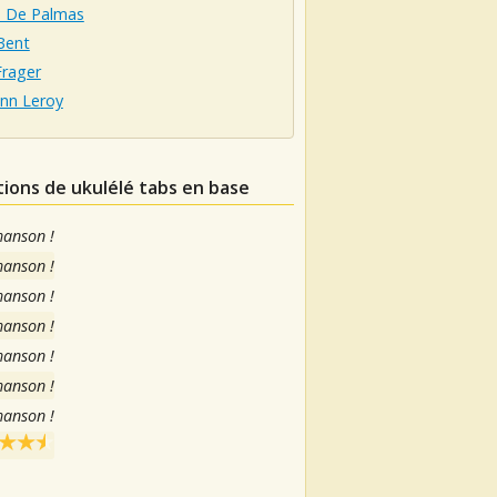
d De Palmas
Bent
rager
nn Leroy
tions de ukulélé tabs en base
hanson !
hanson !
hanson !
hanson !
hanson !
hanson !
hanson !