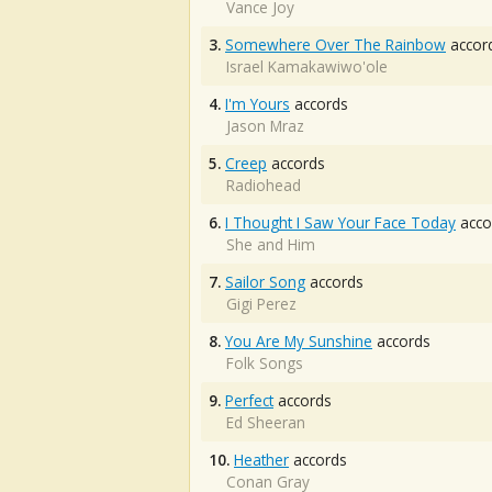
Vance Joy
3.
Somewhere Over The Rainbow
accor
Israel Kamakawiwo'ole
4.
I'm Yours
accords
Jason Mraz
5.
Creep
accords
Radiohead
6.
I Thought I Saw Your Face Today
acco
She and Him
7.
Sailor Song
accords
Gigi Perez
8.
You Are My Sunshine
accords
Folk Songs
9.
Perfect
accords
Ed Sheeran
10.
Heather
accords
Conan Gray