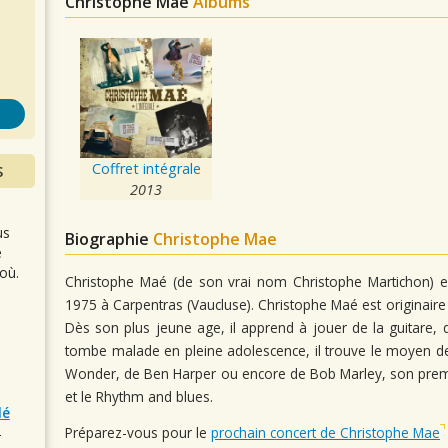
Christophe Mae
Albums
s
Coffret intégrale
S
2013
us
Biographie
Christophe Mae
e
où.
Christophe Maé (de son vrai nom Christophe Martichon) es
1975 à Carpentras (Vaucluse). Christophe Maé est originaire 
Dès son plus jeune age, il apprend à jouer de la guitare, d
tombe malade en pleine adolescence, il trouve le moyen de
Wonder, de Ben Harper ou encore de Bob Marley, son premie
et le Rhythm and blues.
lé
Préparez-vous pour le
prochain concert de Christophe Mae
r