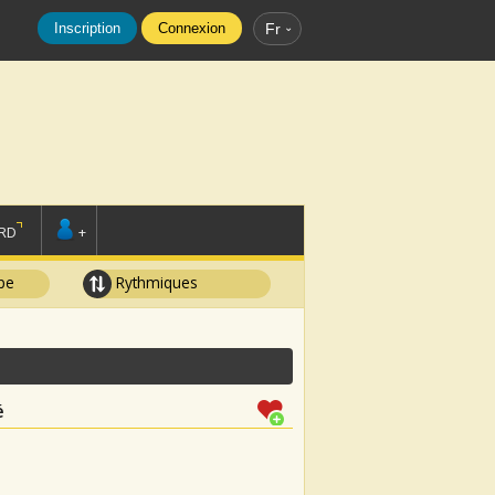
Inscription
Connexion
Fr
RD
+
pe
Rythmiques
é