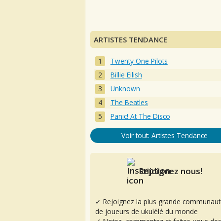
ARTISTES TENDANCE
Twenty One Pilots
Billie Eilish
Unknown
The Beatles
Panic! At The Disco
Voir tout: Artistes Tendance
Rejoignez nous!
✓ Rejoignez la plus grande communaut
de joueurs de ukulélé du monde