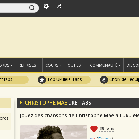
ORDS +
REPRISES +
COURS +
OUTILS +
COMMUNAUTÉ +
DISCO
t tabs
Top Ukulélé Tabs
Choix de l'équi
CHRISTOPHE MAE
UKE TABS
Jouez des chansons de Christophe Mae au ukulél
ords
39
fans
(
France
)