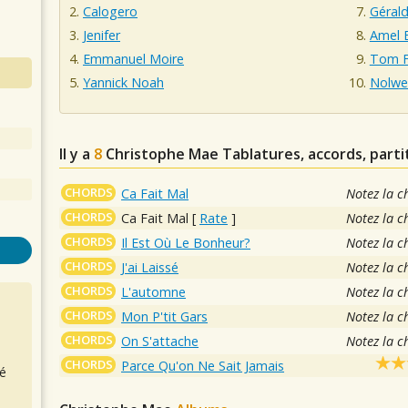
Calogero
Géral
Jenifer
Amel 
Emmanuel Moire
Tom F
Yannick Noah
Nolwe
Il y a
8
Christophe Mae
Tablatures, accords, parti
CHORDS
Ca Fait Mal
Notez la c
CHORDS
Ca Fait Mal
[
Rate
]
Notez la c
CHORDS
Il Est Où Le Bonheur?
Notez la c
CHORDS
J'ai Laissé
Notez la c
CHORDS
L'automne
Notez la c
CHORDS
Mon P'tit Gars
Notez la c
CHORDS
On S'attache
Notez la c
CHORDS
Parce Qu'on Ne Sait Jamais
é