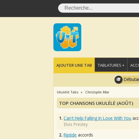
AJOUTER UNE TAB
TABLATURES +
ACC
Débutan
Ukulélé Tabs
Christophe Mae
TOP CHANSONS UKULÉLÉ (AOÛT)
1.
Can't Help Falling In Love With You
acc
Elvis Presley
2.
Riptide
accords