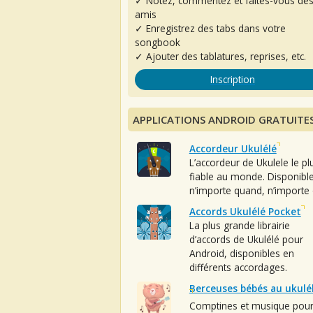
✓ Notez, commentez et faites-vous de
amis
✓ Enregistrez des tabs dans votre
songbook
✓ Ajouter des tablatures, reprises, etc.
Inscription
APPLICATIONS ANDROID GRATUITE
Accordeur Ukulélé
L’accordeur de Ukulele le pl
fiable au monde. Disponibl
n’importe quand, n’importe 
Accords Ukulélé Pocket
La plus grande librairie
d’accords de Ukulélé pour
Android, disponibles en
différents accordages.
Berceuses bébés au ukulé
Comptines et musique pou