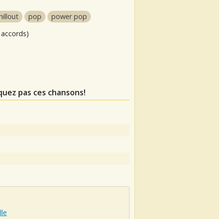
hillout
pop
power pop
 accords)
quez pas ces chansons!
lle