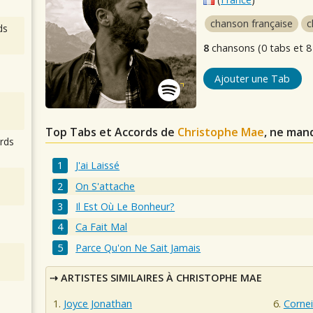
chanson française
c
ds
8
chansons (0 tabs et 8
Ajouter une Tab
Top Tabs et Accords de
Christophe Mae
, ne man
rds
J'ai Laissé
On S'attache
Il Est Où Le Bonheur?
Ca Fait Mal
Parce Qu'on Ne Sait Jamais
ARTISTES SIMILAIRES À CHRISTOPHE MAE
Joyce Jonathan
Cornei