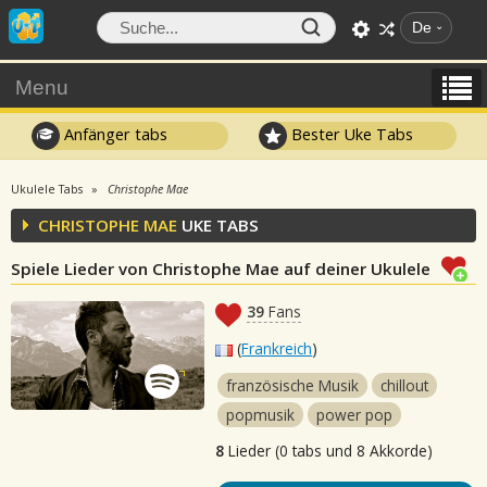
De
Menu
Anfänger tabs
Bester Uke Tabs
Ukulele Tabs
Christophe Mae
CHRISTOPHE MAE
UKE TABS
Spiele Lieder von Christophe Mae auf deiner Ukulele
39
Fans
(
Frankreich
)
französische Musik
chillout
popmusik
power pop
8
Lieder (0 tabs und 8 Akkorde)