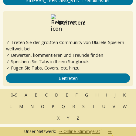
SIDEBAR_TRENDING_BTN: Trendkünstler
Beitreten!
✓ Treten Sie der größten Community von Ukulele-Spielern
weltweit bei
✓ Bewerten, kommentieren und Freunde finden
✓ Speichern Sie Tabs in Ihrem Songbook
✓ Fügen Sie Tabs, Covers, etc. hinzu
Beitreten
0-9
A
B
C
D
E
F
G
H
I
J
K
L
M
N
O
P
Q
R
S
T
U
V
W
X
Y
Z
Unser Netzwerk:
Online-Stimmgerät