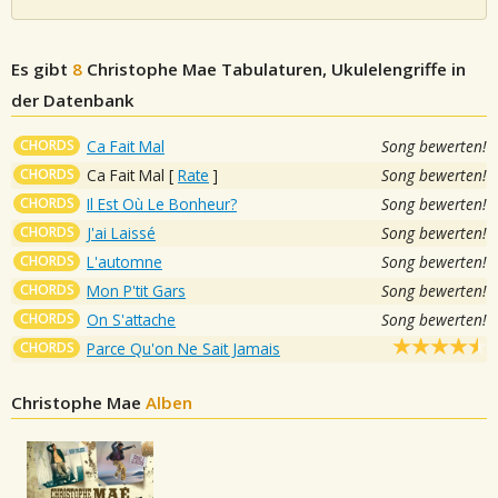
Es gibt
8
Christophe Mae
Tabulaturen, Ukulelengriffe in
der Datenbank
CHORDS
Ca Fait Mal
Song bewerten!
CHORDS
Ca Fait Mal
[
Rate
]
Song bewerten!
CHORDS
Il Est Où Le Bonheur?
Song bewerten!
CHORDS
J'ai Laissé
Song bewerten!
CHORDS
L'automne
Song bewerten!
CHORDS
Mon P'tit Gars
Song bewerten!
CHORDS
On S'attache
Song bewerten!
CHORDS
Parce Qu'on Ne Sait Jamais
Christophe Mae
Alben