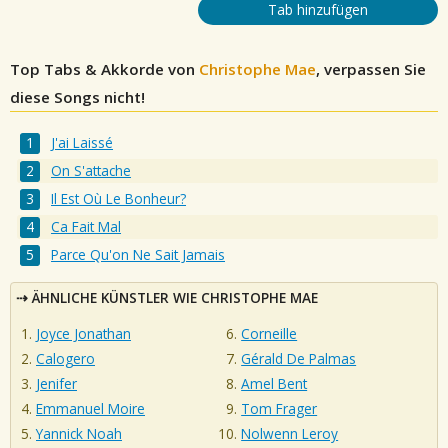
Tab hinzufügen
Top Tabs & Akkorde von
Christophe Mae
, verpassen Sie
diese Songs nicht!
J'ai Laissé
On S'attache
Il Est Où Le Bonheur?
Ca Fait Mal
Parce Qu'on Ne Sait Jamais
ÄHNLICHE KÜNSTLER WIE CHRISTOPHE MAE
Joyce Jonathan
Corneille
Calogero
Gérald De Palmas
Jenifer
Amel Bent
Emmanuel Moire
Tom Frager
Yannick Noah
Nolwenn Leroy