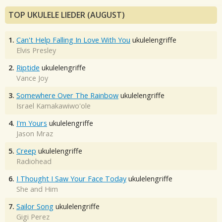
TOP UKULELE LIEDER (AUGUST)
1.
Can't Help Falling In Love With You
ukulelengriffe
Elvis Presley
2.
Riptide
ukulelengriffe
Vance Joy
3.
Somewhere Over The Rainbow
ukulelengriffe
Israel Kamakawiwo'ole
4.
I'm Yours
ukulelengriffe
Jason Mraz
5.
Creep
ukulelengriffe
Radiohead
6.
I Thought I Saw Your Face Today
ukulelengriffe
She and Him
7.
Sailor Song
ukulelengriffe
Gigi Perez