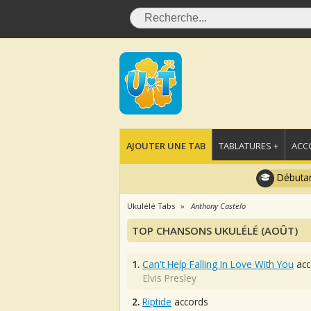
AJOUTER UNE TAB
TABLATURES +
ACC
Débutan
Ukulélé Tabs
Anthony Castelo
TOP CHANSONS UKULÉLÉ (AOÛT)
1.
Can't Help Falling In Love With You
acc
Elvis Presley
2.
Riptide
accords