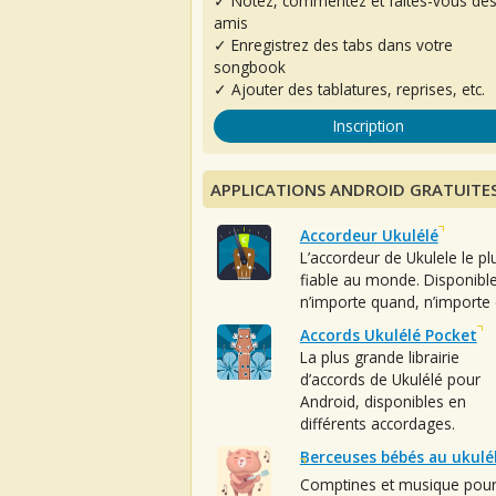
✓ Notez, commentez et faites-vous de
amis
✓ Enregistrez des tabs dans votre
songbook
✓ Ajouter des tablatures, reprises, etc.
Inscription
APPLICATIONS ANDROID GRATUITE
Accordeur Ukulélé
L’accordeur de Ukulele le pl
fiable au monde. Disponibl
n’importe quand, n’importe 
Accords Ukulélé Pocket
La plus grande librairie
d’accords de Ukulélé pour
Android, disponibles en
différents accordages.
Berceuses bébés au ukulé
Comptines et musique pou