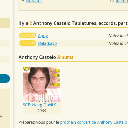
Florante
Jun Po
Il y a
2
Anthony Castelo
Tablatures, accords, part
CHORDS
Apoy
Notez la c
CHORDS
Balatkayo
Notez la c
Anthony Castelo
Albums
SCE: Nang Dahil Sa Pag-ibig
2009
é
Préparez-vous pour le
prochain concert de Anthony Castelo