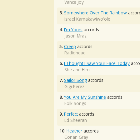
Vance Joy
3.
Somewhere Over The Rainbow
accor
Israel Kamakawiwo'ole
4.
I'm Yours
accords
Jason Mraz
5.
Creep
accords
Radiohead
6.
I Thought I Saw Your Face Today
acco
She and Him
7.
Sailor Song
accords
Gigi Perez
8.
You Are My Sunshine
accords
Folk Songs
9.
Perfect
accords
Ed Sheeran
10.
Heather
accords
Conan Gray