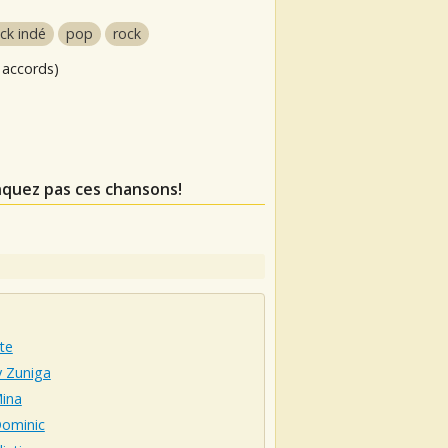
ck indé
pop
rock
 accords)
nquez pas ces chansons!
te
 Zuniga
Mina
Dominic