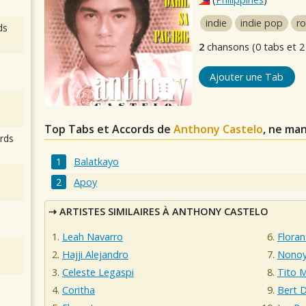
indie
indie pop
ro
ds
2
chansons (0 tabs et 2
Ajouter une Tab
Top Tabs et Accords de
Anthony Castelo
, ne ma
rds
Balatkayo
Apoy
ARTISTES SIMILAIRES À ANTHONY CASTELO
Leah Navarro
Floran
Hajji Alejandro
Nonoy
Celeste Legaspi
Tito 
Coritha
Bert 