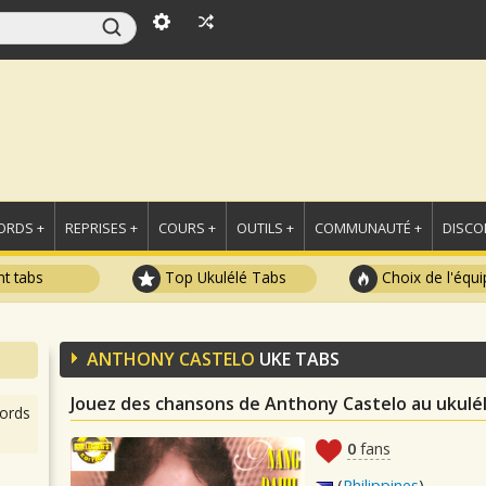
ORDS +
REPRISES +
COURS +
OUTILS +
COMMUNAUTÉ +
DISCO
t tabs
Top Ukulélé Tabs
Choix de l'équi
ANTHONY CASTELO
UKE TABS
Jouez des chansons de Anthony Castelo au ukulé
ords
0
fans
(
Philippines
)