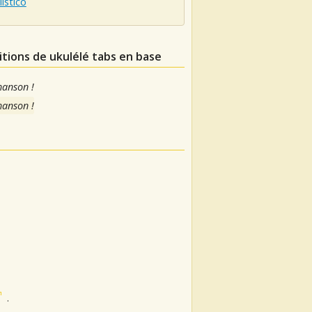
listico
itions de ukulélé tabs en base
hanson !
hanson !
.