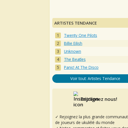
ARTISTES TENDANCE
Twenty One Pilots
Billie Eilish
Unknown
The Beatles
Panic! At The Disco
Voir tout: Artistes Tendance
Rejoignez nous!
✓ Rejoignez la plus grande communaut
de joueurs de ukulélé du monde