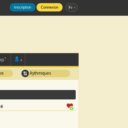
Inscription
Connexion
Fr
RD
+
pe
Rythmiques
lé