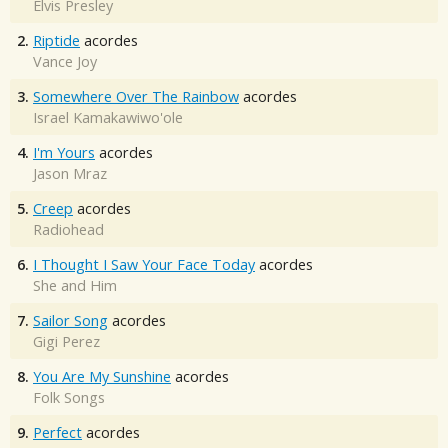
Elvis Presley
2.
Riptide
acordes
Vance Joy
3.
Somewhere Over The Rainbow
acordes
Israel Kamakawiwo'ole
4.
I'm Yours
acordes
Jason Mraz
5.
Creep
acordes
Radiohead
6.
I Thought I Saw Your Face Today
acordes
She and Him
7.
Sailor Song
acordes
Gigi Perez
8.
You Are My Sunshine
acordes
Folk Songs
9.
Perfect
acordes