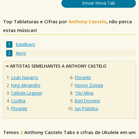
Enviar Nova Tab
Top Tablaturas e Cifras por
Anthony Castelo
, não perca
estas músicas!
Balatkayo
Apoy
ARTISTAS SEMELHANTES A ANTHONY CASTELO
Leah Navarro
Florante
Hajji Alejandro
Nonoy Zuniga
Celeste Legaspi
Tito Mina
Coritha
Bert Dominic
Florante
Jun Polistico
Temos
2
Anthony Castelo
Tabs e cifras de Ukulele em um