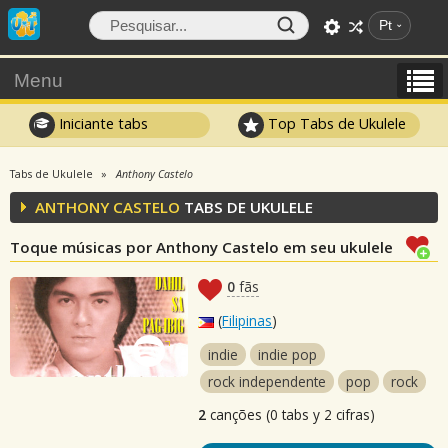
Pt
Menu
Iniciante tabs
Top Tabs de Ukulele
Tabs de Ukulele
Anthony Castelo
ANTHONY CASTELO
TABS DE UKULELE
Toque músicas por Anthony Castelo em seu ukulele
0
fãs
(
Filipinas
)
indie
indie pop
rock independente
pop
rock
2
canções (0 tabs y 2 cifras)