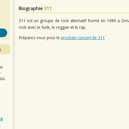
s
Biographie
311
311 est un groupe de rock alternatif formé en 1989 a O
rock avec le funk, le reggae et le rap.
Préparez-vous pour le
prochain concert de 311
.
S
us
e
où.
lé
r