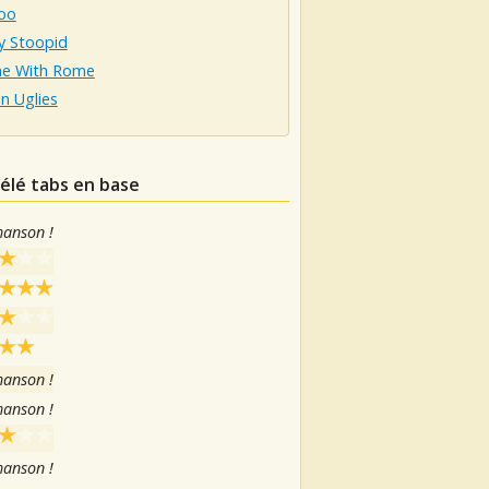
hoo
ly Stoopid
me With Rome
n Uglies
lélé tabs en base
hanson !
hanson !
hanson !
hanson !