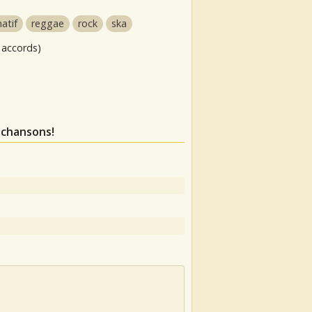
natif
reggae
rock
ska
 accords)
 chansons!