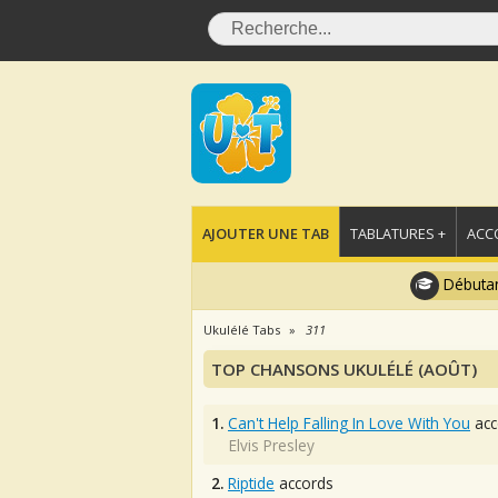
AJOUTER UNE TAB
TABLATURES +
ACC
Débutan
Ukulélé Tabs
311
TOP CHANSONS UKULÉLÉ (AOÛT)
1.
Can't Help Falling In Love With You
acc
Elvis Presley
2.
Riptide
accords