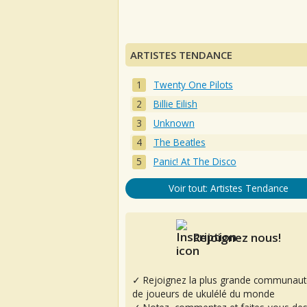
ARTISTES TENDANCE
Twenty One Pilots
Billie Eilish
Unknown
The Beatles
Panic! At The Disco
Voir tout: Artistes Tendance
Rejoignez nous!
✓ Rejoignez la plus grande communaut
de joueurs de ukulélé du monde