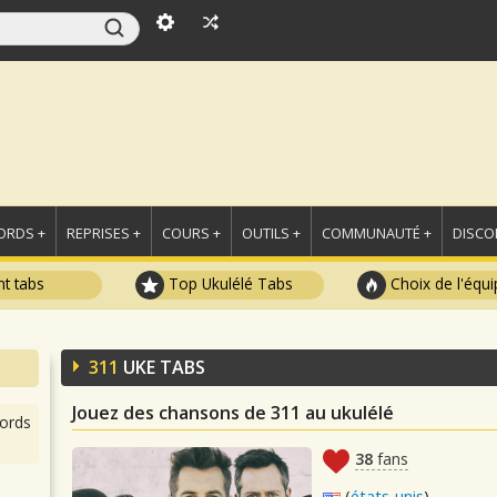
ORDS +
REPRISES +
COURS +
OUTILS +
COMMUNAUTÉ +
DISCO
t tabs
Top Ukulélé Tabs
Choix de l'équi
311
UKE TABS
Jouez des chansons de 311 au ukulélé
ords
38
fans
(
états-unis
)