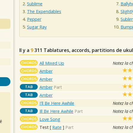
Sublime
Bally
The Expendables
Slight
Pepper
Subli
Sugar Ray
Bumpi
Il y a
9
311
Tablatures, accords, partitions de uku
CHORDS
All Mixed Up
Notez la c
CHORDS
Amber
CHORDS
Amber
TAB
Amber
Part
TAB
Amber
CHORDS
I'll Be Here Awhile
Notez la c
TAB
Ill Be Here Awhile
Part
Notez la c
CHORDS
Love Song
é
CHORDS
Test
[
Rate
]
Part
Notez la c