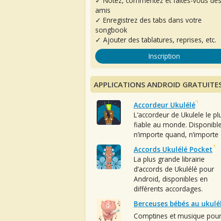
✓ Notez, commentez et faites-vous de
amis
✓ Enregistrez des tabs dans votre
songbook
✓ Ajouter des tablatures, reprises, etc.
Inscription
APPLICATIONS ANDROID GRATUITE
Accordeur Ukulélé
L’accordeur de Ukulele le pl
fiable au monde. Disponibl
n’importe quand, n’importe 
Accords Ukulélé Pocket
La plus grande librairie
d’accords de Ukulélé pour
Android, disponibles en
différents accordages.
Berceuses bébés au ukulé
Comptines et musique pou