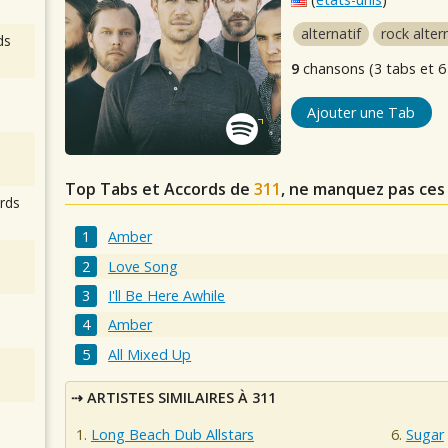
alternatif
rock alter
ds
9
chansons (3 tabs et 6
Ajouter une Tab
Top Tabs et Accords de
311
, ne manquez pas ces
rds
Amber
Love Song
I'll Be Here Awhile
Amber
All Mixed Up
ARTISTES SIMILAIRES À 311
Long Beach Dub Allstars
Sugar