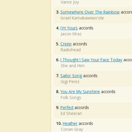
Vance Joy
3.
Somewhere Over The Rainbow
accor
Israel Kamakawiwo'ole
4.
I'm Yours
accords
Jason Mraz
5.
Creep
accords
Radiohead
6.
I Thought I Saw Your Face Today
acco
She and Him
7.
Sailor Song
accords
Gigi Perez
8.
You Are My Sunshine
accords
Folk Songs
9.
Perfect
accords
Ed Sheeran
10.
Heather
accords
Conan Gray