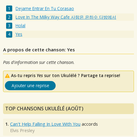
Dejame Entrar En Tu Corasao
Love In The Milky Way Cafe 사랑은 은하수 다방에서
Holal
Yes
A propos de cette chanson: Yes
Pas d'information sur cette chanson.
As-tu repris
Yes
sur ton Ukulélé ? Partage ta reprise!
Ajouter une reprise
TOP CHANSONS UKULÉLÉ (AOÛT)
1.
Can't Help Falling In Love With You
accords
Elvis Presley