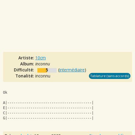
Artiste:
10cm
Album:
inconnu
Difficulté:
5
(
intermédiaire
)
Tonalité:
inconnu
Tablature (sans accords)
Ok
A|----------------------------------------|
E|----------------------------------------|
C|----------------------------------------|
G|----------------------------------------|