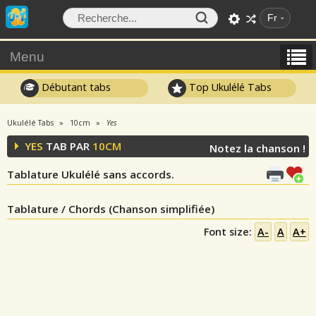
Fr
Menu
Débutant tabs
Top Ukulélé Tabs
Ukulélé Tabs
10cm
Yes
YES
TAB PAR
10CM
Notez la chanson !
Tablature Ukulélé sans accords.
Tablature / Chords (Chanson simplifiée)
Font size:
A-
A
A+