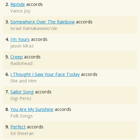
2.
Riptide
accords
Vance Joy
3.
Somewhere Over The Rainbow
accords
Israel Kamakawiwo'ole
4.
I'm Yours
accords
Jason Mraz
5.
Creep
accords
Radiohead
6.
I Thought I Saw Your Face Today
accords
She and Him
7.
Sailor Song
accords
Gigi Perez
8.
You Are My Sunshine
accords
Folk Songs
9.
Perfect
accords
Ed Sheeran