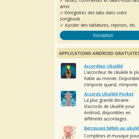
✓ Notez, commentez et faites-vous de
amis
✓ Enregistrez des tabs dans votre
songbook
✓ Ajouter des tablatures, reprises, etc.
Inscription
APPLICATIONS ANDROID GRATUITE
Accordeur Ukulélé
L’accordeur de Ukulele le pl
fiable au monde. Disponibl
n’importe quand, n’importe 
Accords Ukulélé Pocket
La plus grande librairie
d’accords de Ukulélé pour
Android, disponibles en
différents accordages.
Berceuses bébés au ukulé
Comptines et musique pou