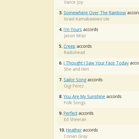
Vance Joy
3.
Somewhere Over The Rainbow
accor
Israel Kamakawiwo'ole
4.
I'm Yours
accords
Jason Mraz
5.
Creep
accords
Radiohead
6.
I Thought I Saw Your Face Today
acco
She and Him
7.
Sailor Song
accords
Gigi Perez
8.
You Are My Sunshine
accords
Folk Songs
9.
Perfect
accords
Ed Sheeran
10.
Heather
accords
Conan Gray