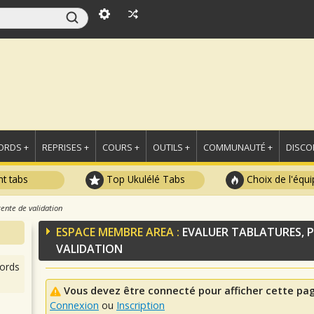
ORDS +
REPRISES +
COURS +
OUTILS +
COMMUNAUTÉ +
DISCO
t tabs
Top Ukulélé Tabs
Choix de l'équi
tente de validation
ESPACE MEMBRE AREA :
EVALUER TABLATURES, P
VALIDATION
ords
Vous devez être connecté pour afficher cette pa
Connexion
ou
Inscription