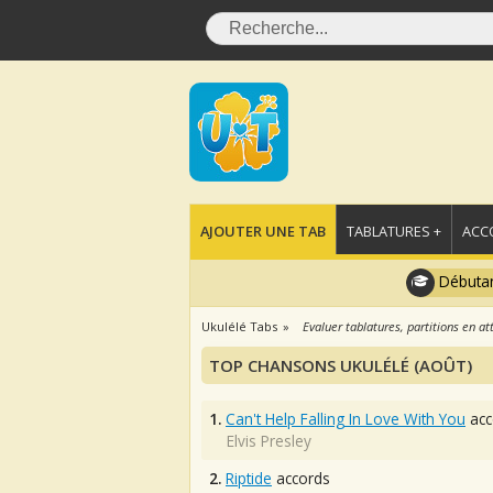
AJOUTER UNE TAB
TABLATURES +
ACC
Débutan
Ukulélé Tabs
Evaluer tablatures, partitions en at
TOP CHANSONS UKULÉLÉ (AOÛT)
1.
Can't Help Falling In Love With You
acc
Elvis Presley
2.
Riptide
accords