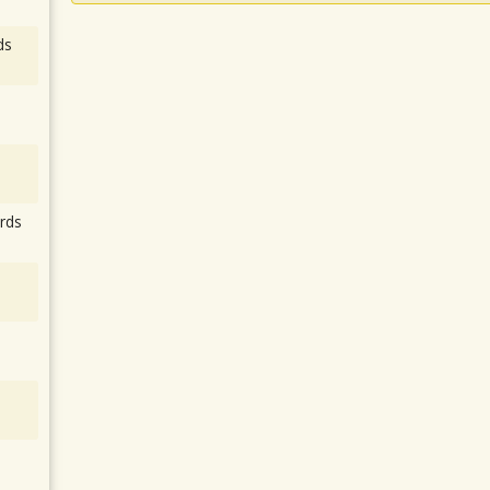
ds
rds