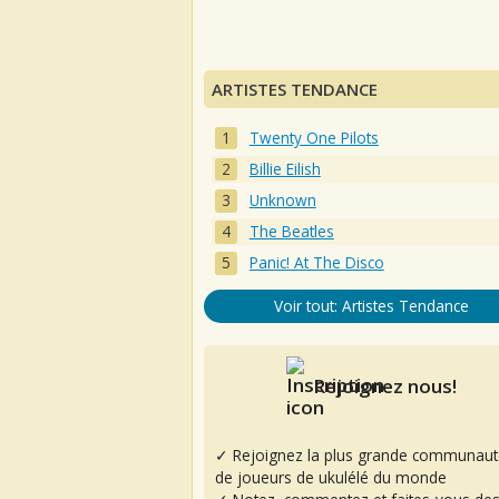
ARTISTES TENDANCE
Twenty One Pilots
Billie Eilish
Unknown
The Beatles
Panic! At The Disco
Voir tout: Artistes Tendance
Rejoignez nous!
✓ Rejoignez la plus grande communaut
de joueurs de ukulélé du monde