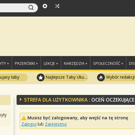
TY +
PRZERÓBKI +
LEKCJE +
NARZĘDZIA +
SPOŁECZNOŚĆ +
DI
ujacy taby
Najlepsze Taby Ukulele
Wybór redakcji
STREFA DLA UŻYTKOWNIKA :
OCEŃ OCZEKUJĄCE
yty
Musisz być zalogowany, aby wejść na tę stronę
Zaloguj
lub
Zarejestruj