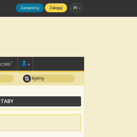
Zarejestruj
Zaloguj
Pl
SCORD
+
Rytmy
 TABY