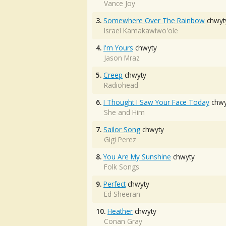
Vance Joy
3.
Somewhere Over The Rainbow
chwyt
Israel Kamakawiwo'ole
4.
I'm Yours
chwyty
Jason Mraz
5.
Creep
chwyty
Radiohead
6.
I Thought I Saw Your Face Today
chwy
She and Him
7.
Sailor Song
chwyty
Gigi Perez
8.
You Are My Sunshine
chwyty
Folk Songs
9.
Perfect
chwyty
Ed Sheeran
10.
Heather
chwyty
Conan Gray