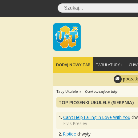
DODAJ NOWY TAB
TABULATURY +
CHWY
poczatk
Taby Ukulele
Oceń oczekujące taby
TOP PIOSENKI UKULELE (SIERPNIA)
1.
Can't Help Falling In Love With You
chw
Elvis Presley
2.
Riptide
chwyty