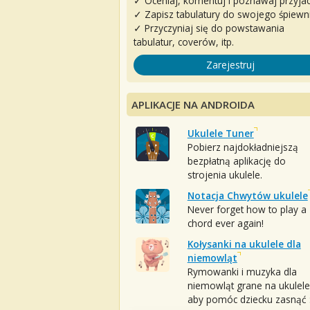
✓ Oceniaj, komentuj i poznawaj przyjac
✓ Zapisz tabulatury do swojego śpiewn
✓ Przyczyniaj się do powstawania
tabulatur, coverów, itp.
Zarejestruj
APLIKACJE NA ANDROIDA
Ukulele Tuner
Pobierz najdokładniejszą
bezpłatną aplikację do
strojenia ukulele.
Notacja Chwytów ukulele
Never forget how to play a
chord ever again!
Kołysanki na ukulele dla
niemowląt
Rymowanki i muzyka dla
niemowląt grane na ukulele
aby pomóc dziecku zasnąć :