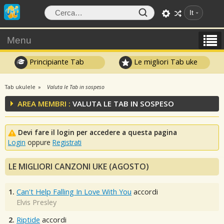
It
Menu
Principiante Tab
Le migliori Tab uke
Tab ukulele
Valuta le Tab in sospeso
AREA MEMBRI :
VALUTA LE TAB IN SOSPESO
Devi fare il login per accedere a questa pagina
Login
oppure
Registrati
LE MIGLIORI CANZONI UKE (AGOSTO)
1.
Can't Help Falling In Love With You
accordi
Elvis Presley
2.
Riptide
accordi