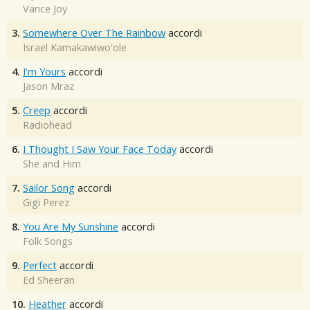
Vance Joy
3.
Somewhere Over The Rainbow
accordi
Israel Kamakawiwo'ole
4.
I'm Yours
accordi
Jason Mraz
5.
Creep
accordi
Radiohead
6.
I Thought I Saw Your Face Today
accordi
She and Him
7.
Sailor Song
accordi
Gigi Perez
8.
You Are My Sunshine
accordi
Folk Songs
9.
Perfect
accordi
Ed Sheeran
10.
Heather
accordi