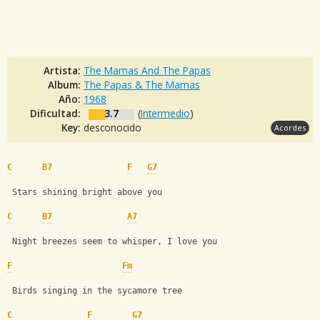
Artista:
The Mamas And The Papas
Album:
The Papas & The Mamas
Año:
1968
Dificultad:
3.7
(
Intermedio
)
Key:
desconocido
Acordes
C
B7
F
G7
 Stars shining bright above you
C
B7
A7
 Night breezes seem to whisper, I love you
F
Fm
 Birds singing in the sycamore tree
C
F
G7