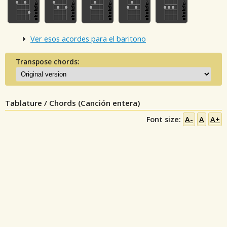
Ver esos acordes para el baritono
Transpose chords:
Tablature / Chords (Canción entera)
Font size:
A-
A
A+