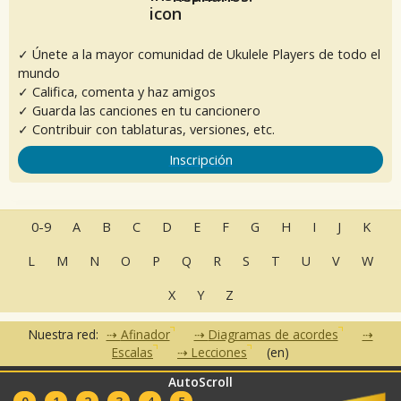
✓ Únete a la mayor comunidad de Ukulele Players de todo el
mundo
✓ Califica, comenta y haz amigos
✓ Guarda las canciones en tu cancionero
✓ Contribuir con tablaturas, versiones, etc.
Inscripción
0-9
A
B
C
D
E
F
G
H
I
J
K
L
M
N
O
P
Q
R
S
T
U
V
W
X
Y
Z
Nuestra red:
Afinador
Diagramas de acordes
Escalas
Lecciones
(en)
AutoScroll
•
•
•
•
•
FAQ
Contacto
CGU
Política de privacidad
Asociados