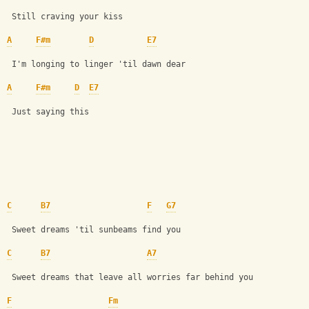
 Still craving your kiss
A
F#m
D
E7
 I'm longing to linger 'til dawn dear
A
F#m
D
E7
 Just saying this
C
B7
F
G7
 Sweet dreams 'til sunbeams find you
C
B7
A7
 Sweet dreams that leave all worries far behind you
F
Fm