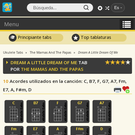
Es
Menu
Principiante tabs
Top tablaturas
Ukulele Tabs
The Mamas And The Papas
Dream A Little Dream Of Me
DREAM A LITTLE DREAM OF ME
TAB
POR
THE MAMAS AND THE PAPAS
10
Acordes utilizados en la canción
: C, B7, F, G7, A7, Fm,
E7, A, F#m, D