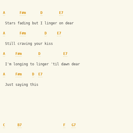
A
F#m
D
E7
 Stars fading but I linger on dear
A
F#m
D
E7
 Still craving your kiss
A
F#m
D
E7
 I'm longing to linger 'til dawn dear
A
F#m
D
E7
 Just saying this
C
B7
F
G7