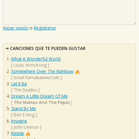
Iniciar sesión
o
Registrarse
CANCIONES QUE TE PUEDEN GUSTAR
What A Wonderful World
[
Louis Armstrong
]
Somewhere Over The Rainbow
[
Israel Kamakawiwo'ole
]
Let It Be
[
The Beatles
]
Dream A Little Dream Of Me
[
The Mamas And The Papas
]
Stand By Me
[
Ben E King
]
Imagine
[
John Lennon
]
Riptide