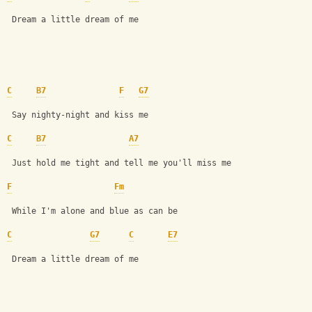
 Dream a little dream of me
C
B7
F
G7
 Say nighty-night and kiss me
C
B7
A7
 Just hold me tight and tell me you'll miss me
F
Fm
 While I'm alone and blue as can be
C
G7
C
E7
 Dream a little dream of me