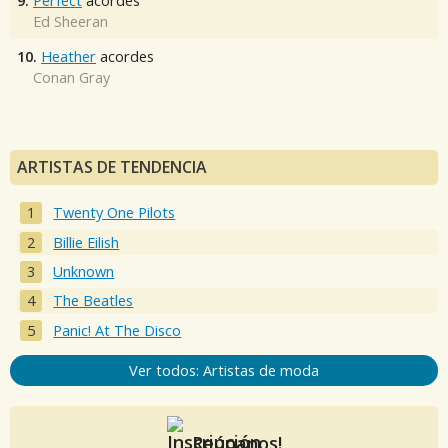
9.
Perfect
acordes
Ed Sheeran
10.
Heather
acordes
Conan Gray
ARTISTAS DE TENDENCIA
Twenty One Pilots
Billie Eilish
Unknown
The Beatles
Panic! At The Disco
Ver todos: Artistas de moda
Reúnanos!