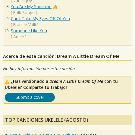
[
Vance Joy
]
You Are My Sunshine
[
Folk Songs
]
Can't Take My Eyes Off Of You
[
Frankie Valli
]
Someone Like You
[
Adele
]
Acerca de esta canción: Dream A Little Dream Of Me
No hay información por esta canción.
¿Has versionado a
Dream A Little Dream Of Me
con tu
Ukelele? Comparte tu trabajo!
Submit a cover
TOP CANCIONES UKELELE (AGOSTO)