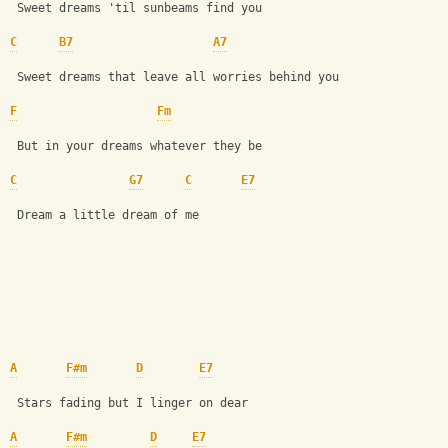
 Sweet dreams 'til sunbeams find you
C
B7
A7
 Sweet dreams that leave all worries behind you
F
Fm
 But in your dreams whatever they be
C
G7
C
E7
 Dream a little dream of me
A
F#m
D
E7
 Stars fading but I linger on dear
A
F#m
D
E7