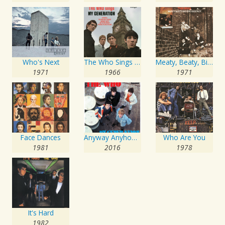
Who's Next
The Who Sings My Generation
Meaty, Beaty, Big And Bouncy
1971
1966
1971
Face Dances
Anyway Anyhow Anywhere
Who Are You
1981
2016
1978
It's Hard
1982