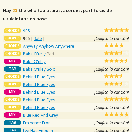
Hay
23
the who
tablaturas, acordes, partituras de
ukuleletabs en base
CHORDS
905
CHORDS
905
[
Rate
]
¡Califica la canción!
CHORDS
Anyway Anyhow Anywhere
CHORDS
Baba O'reily
Part
MIX
Baba O'riley
TAB
Baba O'riley Solo
¡Califica la canción!
CHORDS
Behind Blue Eyes
CHORDS
Behind Blue Eyes
MIX
Behind Blue Eyes
¡Califica la canción!
CHORDS
Behind Blue Eyes
CHORDS
Behind Blue Eyes
¡Califica la canción!
MIX
Blue Red And Grey
TAB
Eminence Front
¡Califica la canción!
TAB
I've Had Enough
¡Califica la canción!