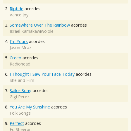
2.
Riptide
acordes
Vance Joy
3.
Somewhere Over The Rainbow
acordes
Israel Kamakawiwo'ole
4.
I'm Yours
acordes
Jason Mraz
5.
Creep
acordes
Radiohead
6.
I Thought I Saw Your Face Today
acordes
She and Him
7.
Sailor Song
acordes
Gigi Perez
8.
You Are My Sunshine
acordes
Folk Songs
9.
Perfect
acordes
Ed Sheeran