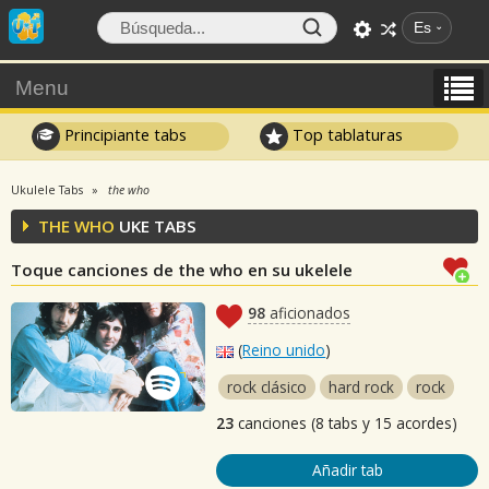
Es
Menu
Principiante tabs
Top tablaturas
Ukulele Tabs
the who
THE WHO
UKE TABS
Toque canciones de the who en su ukelele
98
aficionados
(
Reino unido
)
rock clásico
hard rock
rock
23
canciones (8 tabs y 15 acordes)
Añadir tab