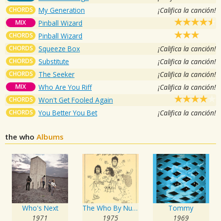
CHORDS
My Generation
¡Califica la canción!
MIX
Pinball Wizard
CHORDS
Pinball Wizard
CHORDS
Squeeze Box
¡Califica la canción!
CHORDS
Substitute
¡Califica la canción!
CHORDS
The Seeker
¡Califica la canción!
MIX
Who Are You Riff
¡Califica la canción!
CHORDS
Won't Get Fooled Again
CHORDS
You Better You Bet
¡Califica la canción!
the who
Albums
Who's Next
The Who By Numbers
Tommy
1971
1975
1969