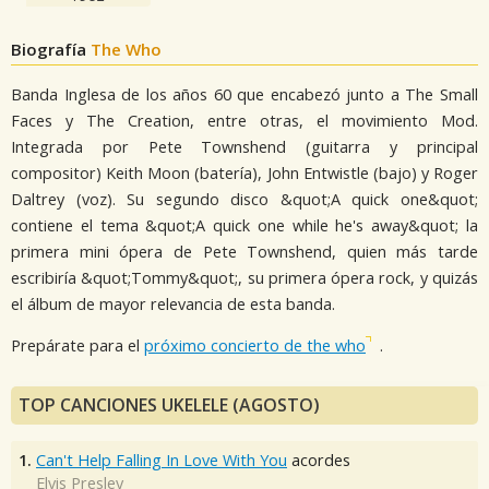
Biografía
The Who
Banda Inglesa de los años 60 que encabezó junto a The Small
Faces y The Creation, entre otras, el movimiento Mod.
Integrada por Pete Townshend (guitarra y principal
compositor) Keith Moon (batería), John Entwistle (bajo) y Roger
Daltrey (voz). Su segundo disco &quot;A quick one&quot;
contiene el tema &quot;A quick one while he's away&quot; la
primera mini ópera de Pete Townshend, quien más tarde
escribiría &quot;Tommy&quot;, su primera ópera rock, y quizás
el álbum de mayor relevancia de esta banda.
Prepárate para el
próximo concierto de the who
.
TOP CANCIONES UKELELE (AGOSTO)
1.
Can't Help Falling In Love With You
acordes
Elvis Presley