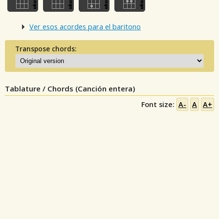
Ver esos acordes para el baritono
Transpose chords:
Tablature / Chords (Canción entera)
Font size:
A-
A
A+