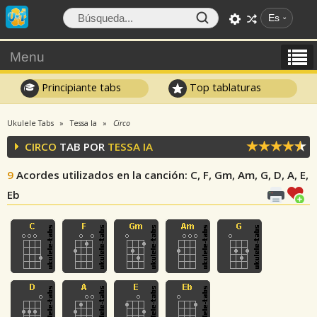
Es
Menu
Principiante tabs
Top tablaturas
Ukulele Tabs
Tessa Ia
Circo
CIRCO
TAB POR
TESSA IA
9
Acordes utilizados en la canción
: C, F, Gm, Am, G, D, A, E,
Eb