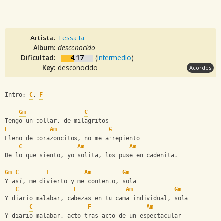
Artista:
Tessa Ia
Album:
desconocido
Dificultad:
4.17
(
Intermedio
)
Key:
desconocido
Acordes
Intro: 
C
, 
F
Gm
C
Tengo un collar, de milagritos
F
Am
G
Lleno de corazoncitos, no me arrepiento
C
Am
Am
De lo que siento, yo solita, los puse en cadenita.
Gm
C
F
Am
Gm
Y así, me divierto y me contento, sola
C
F
Am
Gm
Y diario malabar, cabezas en tu cama individual, sola
C
F
Am
Y diario malabar, acto tras acto de un espectacular