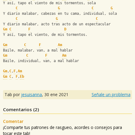
Y así, tapo el viento de mis tormentos, sola
C
G
C
G
Y diario malabar, cabezas en tu cama, individual, sola
C
G
C
Y diario malabar, acto tras acto de un espectacular
Gm
C
F
D
Y así, tapo el viento, de mis tormentos.
Gm
C
F
Am
Baile, malabar, van, a mal hablar
Gm
C
F
Am
Baile, individual, van, a mal hablar
Gm
,
C
,
F
,
Am
Gm
C
, 
F
,
Eb
Tab por
jesuisanna
,
30 ene 2021
Señale un problema
Comentarios (
2
)
Comentar
¡Comparte tus patrones de rasgueo, acordes o consejos para
tocar este tab!