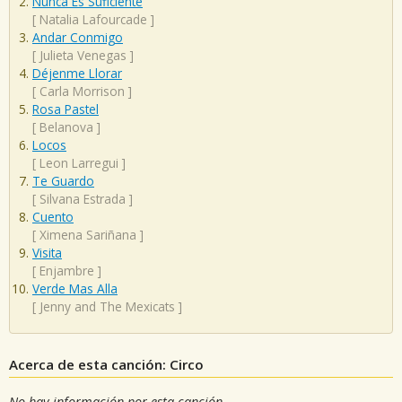
Nunca Es Suficiente
[
Natalia Lafourcade
]
Andar Conmigo
[
Julieta Venegas
]
Déjenme Llorar
[
Carla Morrison
]
Rosa Pastel
[
Belanova
]
Locos
[
Leon Larregui
]
Te Guardo
[
Silvana Estrada
]
Cuento
[
Ximena Sariñana
]
Visita
[
Enjambre
]
Verde Mas Alla
[
Jenny and The Mexicats
]
Acerca de esta canción: Circo
No hay información por esta canción.