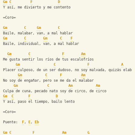
Gm
C
F
D
Y así, me divierto y me contento
=Coro=
Gm
C
Gm
C
Baile, malabar, van, a mal hablar
Gm
C
Gm
C
F
Baile, individual, van, a mal hablar
Gm
C
F
Am
Me gusta sentir los ríos de tus escalofríos
Gm
C
F
A
Placer culposo, de un ser dudoso, no soy malvada, quizás elabo
Gm
C
F
Am
No soy de engañar, pero se me da el malabar
Gm
C
Am
Am
Culpa de cuna, pecado nato soy de circo, de circo
Gm
C
F
D
Y así, paso el tiempo, bailo lento
=Coro=
Puente:  
F
, 
E
, 
Eb
Gm
C
F
Am
G