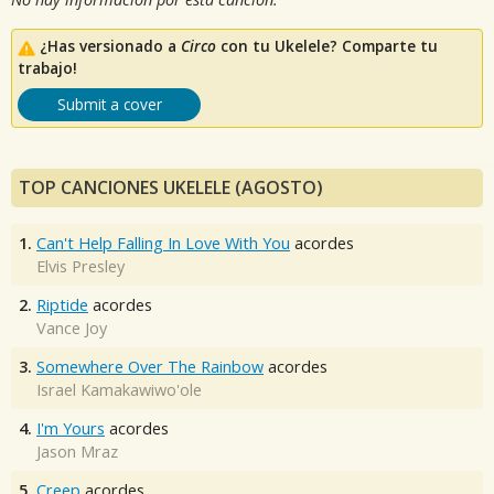
¿Has versionado a
Circo
con tu Ukelele? Comparte tu
trabajo!
Submit a cover
TOP CANCIONES UKELELE (AGOSTO)
1.
Can't Help Falling In Love With You
acordes
Elvis Presley
2.
Riptide
acordes
Vance Joy
3.
Somewhere Over The Rainbow
acordes
Israel Kamakawiwo'ole
4.
I'm Yours
acordes
Jason Mraz
5.
Creep
acordes