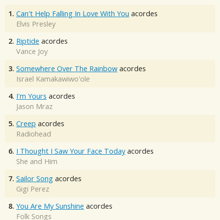
1.
Can't Help Falling In Love With You
acordes
Elvis Presley
2.
Riptide
acordes
Vance Joy
3.
Somewhere Over The Rainbow
acordes
Israel Kamakawiwo'ole
4.
I'm Yours
acordes
Jason Mraz
5.
Creep
acordes
Radiohead
6.
I Thought I Saw Your Face Today
acordes
She and Him
7.
Sailor Song
acordes
Gigi Perez
8.
You Are My Sunshine
acordes
Folk Songs