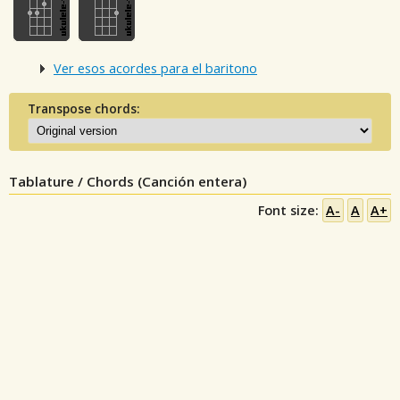
Ver esos acordes para el baritono
Transpose chords:
Tablature / Chords (Canción entera)
Font size:
A-
A
A+