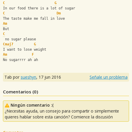
C
G
In our food there is a lot of sugar 
C
Dm
The taste make me fall in love 
Am
But 
C
 no sugar please
Cmaj7
G
I want to lose weight
Am
F
No sugarrrr ah ah
Tab por
sueshyn
,
17 jun 2016
Señale un problema
Comentarios (
0
)
Ningún comentario :(
¿Necesitas ayuda, un consejo para compartir o simplemente
quieres hablar sobre esta canción? Comience la discusión