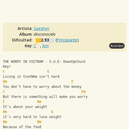
Artista:
Sueshyn
Album:
desconocido
Dificultad:
2.93
(
Principiante
)
Key:
C
,
Am
Acordes
THE WORRY IN VIETNAM - S.U.E- DownUpChuck
Hey!
C
G
Living in VietNAm isn’t hard
Am
F
You don’t have to worry about the money
C
Em
But there is something will make you worry
F
Am
It’s about your weight 
Am
G
it’s very hard to lose weight
Am
Dm
Because of the food