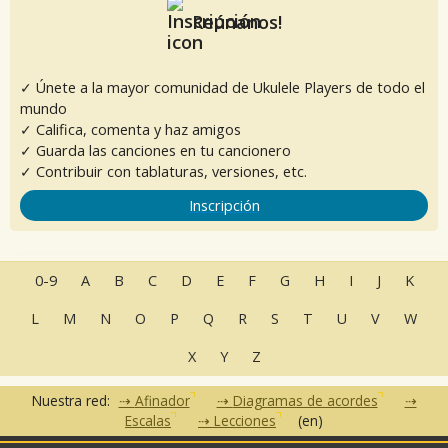
Reúnanos!
✓ Únete a la mayor comunidad de Ukulele Players de todo el
mundo
✓ Califica, comenta y haz amigos
✓ Guarda las canciones en tu cancionero
✓ Contribuir con tablaturas, versiones, etc.
Inscripción
0-9
A
B
C
D
E
F
G
H
I
J
K
L
M
N
O
P
Q
R
S
T
U
V
W
X
Y
Z
Nuestra red:
Afinador
Diagramas de acordes
Escalas
Lecciones
(en)