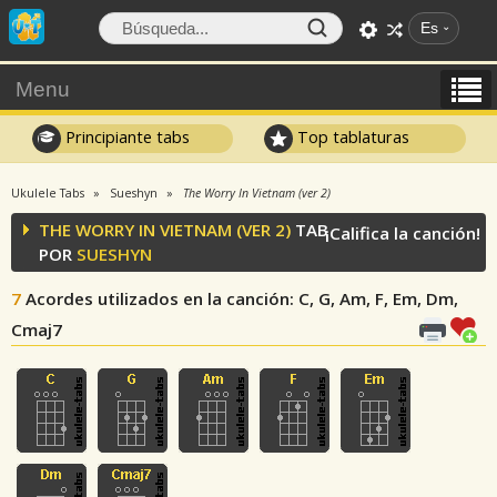
Es
Menu
Principiante tabs
Top tablaturas
Ukulele Tabs
Sueshyn
The Worry In Vietnam (ver 2)
THE WORRY IN VIETNAM (VER 2)
TAB
¡Califica la canción!
POR
SUESHYN
7
Acordes utilizados en la canción
: C, G, Am, F, Em, Dm,
Cmaj7