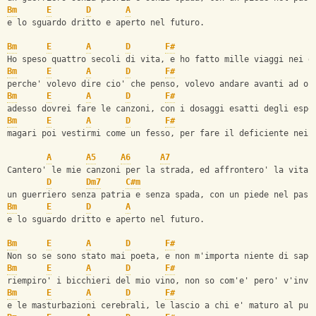
Bm
E
D
A
e lo sguardo dritto e aperto nel futuro.
Bm
E
A
D
F#
Ho speso quattro secoli di vita, e ho fatto mille viaggi nei d
Bm
E
A
D
F#
perche' volevo dire cio' che penso, volevo andare avanti ad oc
Bm
E
A
D
F#
adesso dovrei fare le canzoni, con i dosaggi esatti degli espe
Bm
E
A
D
F#
magari poi vestirmi come un fesso, per fare il deficiente nei 
A
A5
A6
A7
Cantero' le mie canzoni per la strada, ed affrontero' la vita 
D
Dm7
C#m
un guerriero senza patria e senza spada, con un piede nel pass
Bm
E
D
A
e lo sguardo dritto e aperto nel futuro.
Bm
E
A
D
F#
Non so se sono stato mai poeta, e non m'importa niente di sape
Bm
E
A
D
F#
riempiro' i bicchieri del mio vino, non so com'e' pero' v'invi
Bm
E
A
D
F#
e le masturbazioni cerebrali, le lascio a chi e' maturo al pun