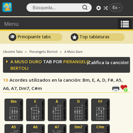
Es
Menu
Principiante tabs
Top tablaturas
Ukulele Tabs
Pierangelo Bertoli
A Muso Duro
A MUSO DURO
TAB POR
PIERANGELO
¡Califica la canción!
BERTOLI
10
Acordes utilizados en la canción
: Bm, E, A, D, F#, A5,
A6, A7, Dm7, C#m