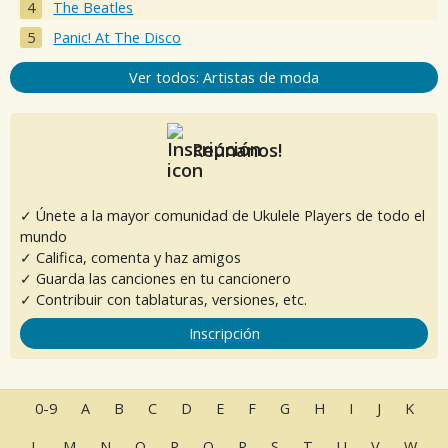
The Beatles
Panic! At The Disco
Ver todos: Artistas de moda
Reúnanos!
✓ Únete a la mayor comunidad de Ukulele Players de todo el
mundo
✓ Califica, comenta y haz amigos
✓ Guarda las canciones en tu cancionero
✓ Contribuir con tablaturas, versiones, etc.
Inscripción
0-9
A
B
C
D
E
F
G
H
I
J
K
L
M
N
O
P
Q
R
S
T
U
V
W