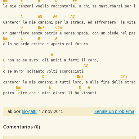
Bm
E
A
D
F#
le mie canzoni voglio raccontarle, a chi sa masturbarsi per il
A
A5
A6
A7
Cantero' le mie canzoni per la strada, ed affrontero' la vita 
D
Dm7
C#m
un guerriero senza patria e senza spada, con un piede nel pass
Bm
E
D
A
e lo sguardo dritto e aperto nel futuro.
A
E
 non so se avro' gli amici a farmi il coro, 
A7
o se avro' soltanto volti sconosciuti
D
Dm7
C#m
cantero' le mie canzoni a tutti loro, e alla fine della strada
Bm
E
D
A
potro' dire che i miei giorni li ho vissuti.
Tab por
filogatti
,
17 nov 2015
Señale un problema
Comentarios (
0
)