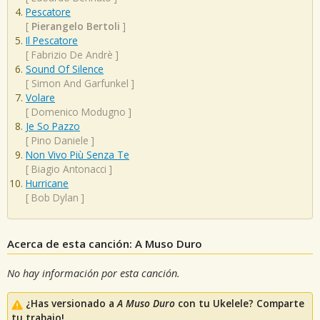
Pescatore
[
Pierangelo Bertoli
]
Il Pescatore
[
Fabrizio De Andrè
]
Sound Of Silence
[
Simon And Garfunkel
]
Volare
[
Domenico Modugno
]
Je So Pazzo
[
Pino Daniele
]
Non Vivo Più Senza Te
[
Biagio Antonacci
]
Hurricane
[
Bob Dylan
]
Acerca de esta canción: A Muso Duro
No hay información por esta canción.
¿Has versionado a
A Muso Duro
con tu Ukelele? Comparte
tu trabajo!