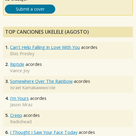
Submit a cover
TOP CANCIONES UKELELE (AGOSTO)
1.
Can't Help Falling In Love With You
acordes
Elvis Presley
2.
Riptide
acordes
Vance Joy
3.
Somewhere Over The Rainbow
acordes
Israel Kamakawiwo'ole
4.
I'm Yours
acordes
Jason Mraz
5.
Creep
acordes
Radiohead
6.
I Thought I Saw Your Face Today
acordes