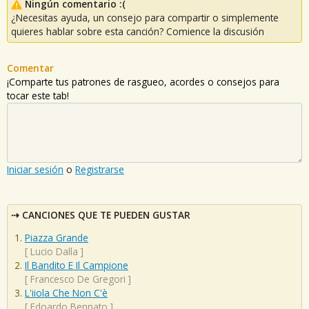
Ningún comentario :(
¿Necesitas ayuda, un consejo para compartir o simplemente
quieres hablar sobre esta canción? Comience la discusión
Comentar
¡Comparte tus patrones de rasgueo, acordes o consejos para
tocar este tab!
Iniciar sesión
o
Registrarse
CANCIONES QUE TE PUEDEN GUSTAR
Piazza Grande
[
Lucio Dalla
]
Il Bandito E Il Campione
[
Francesco De Gregori
]
L'iiola Che Non C'è
[
Edoardo Bennato
]