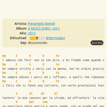
Artista:
Pierangelo Bertoli
Album:
A MUSO DURO, Vol.1
Año:
2013
Dificultad:
5
(
Intermedio
)
Key:
desconocido
Acordes
Bm
E
A
D
F#
E
 adesso che faro' non so che dire, e ho freddo come quando st
Bm
E
A
D
F#
ho sempre scritto i versi con la penna, non ho ordini precisi 
Bm
E
A
D
F#
ho sempre odiato i porci ed i ruffiani, e quelli che rubavano 
Bm
E
A
D
F#
i falsi che si fanno una carriera, con certe prestazioni fuori
A
A5
A6
A7
Cantero' le mie canzoni per la strada, ed affrontero' la vita 
D
Dm7
C#m
un guerriero senza patria e senza spada, con un piede nel pass