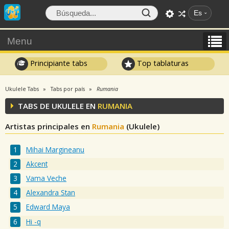
Es
Menu
Principiante tabs
Top tablaturas
Ukulele Tabs
Tabs por país
Rumania
TABS DE UKULELE EN
RUMANIA
Artistas principales en
Rumania
(Ukulele)
Mihai Margineanu
Akcent
Vama Veche
Alexandra Stan
Edward Maya
Hi -q