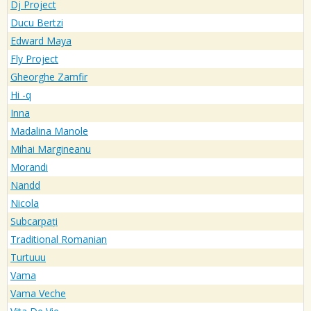
Dj Project
Ducu Bertzi
Edward Maya
Fly Project
Gheorghe Zamfir
Hi -q
Inna
Madalina Manole
Mihai Margineanu
Morandi
Nandd
Nicola
Subcarpați
Traditional Romanian
Turtuuu
Vama
Vama Veche