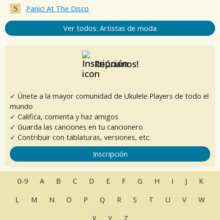
Panic! At The Disco
Ver todos: Artistas de moda
Reúnanos!
✓ Únete a la mayor comunidad de Ukulele Players de todo el
mundo
✓ Califica, comenta y haz amigos
✓ Guarda las canciones en tu cancionero
✓ Contribuir con tablaturas, versiones, etc.
Inscripción
0-9
A
B
C
D
E
F
G
H
I
J
K
L
M
N
O
P
Q
R
S
T
U
V
W
X
Y
Z