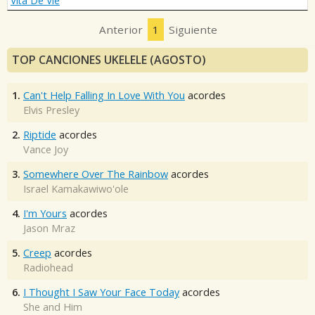
Vita De Vie
Anterior
1
Siguiente
TOP CANCIONES UKELELE (AGOSTO)
1.
Can't Help Falling In Love With You
acordes
Elvis Presley
2.
Riptide
acordes
Vance Joy
3.
Somewhere Over The Rainbow
acordes
Israel Kamakawiwo'ole
4.
I'm Yours
acordes
Jason Mraz
5.
Creep
acordes
Radiohead
6.
I Thought I Saw Your Face Today
acordes
She and Him