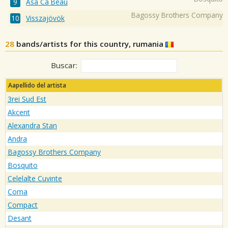
Asa Ca Beau
Bagossy Brothers Company
Visszajövök
28
bands/artists for this country, rumania
Buscar:
Aapellido del artista
3rei Sud Est
Akcent
Alexandra Stan
Andra
Bagossy Brothers Company
Bosquito
Celelalte Cuvinte
Coma
Compact
Desant