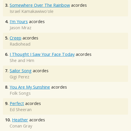
3.
Somewhere Over The Rainbow
acordes
Israel Kamakawiwo'ole
4.
I'm Yours
acordes
Jason Mraz
5.
Creep
acordes
Radiohead
6.
I Thought I Saw Your Face Today
acordes
She and Him
7.
Sailor Song
acordes
Gigi Perez
8.
You Are My Sunshine
acordes
Folk Songs
9.
Perfect
acordes
Ed Sheeran
10.
Heather
acordes
Conan Gray