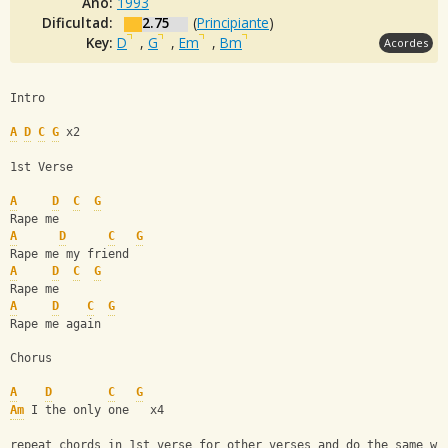
Año:
1993
Dificultad:
2.75
(
Principiante
)
Key:
D
,
G
,
Em
,
Bm
Acordes
Intro
A
D
C
G
 x2
1st Verse
A
D
C
G
Rape me 
A
D
C
G
Rape me my friend
A
D
C
G
Rape me
A
D
C
G
Rape me again
Chorus
A
D
C
G
Am
 I the only one   x4
repeat chords in 1st verse for other verses and do the same wi