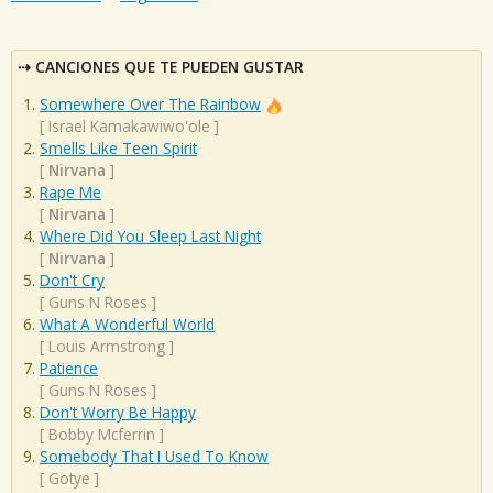
CANCIONES QUE TE PUEDEN GUSTAR
Somewhere Over The Rainbow
[
Israel Kamakawiwo'ole
]
Smells Like Teen Spirit
[
Nirvana
]
Rape Me
[
Nirvana
]
Where Did You Sleep Last Night
[
Nirvana
]
Don't Cry
[
Guns N Roses
]
What A Wonderful World
[
Louis Armstrong
]
Patience
[
Guns N Roses
]
Don't Worry Be Happy
[
Bobby Mcferrin
]
Somebody That I Used To Know
[
Gotye
]