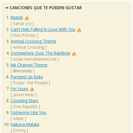
CANCIONES QUE TE PUEDEN GUSTAR
Riptide
[
Vance Joy
]
Can't Help Falling In Love With You
[
Elvis Presley
]
Animal Crossing Theme
[
Animal Crossing
]
Somewhere Over The Rainbow
[
Israel Kamakawiwo'ole
]
Mii Channel Theme
[
Nintendo
]
Pumped Up Kicks
[
Foster The People
]
I'm Yours
[
Jason Mraz
]
Counting Stars
[
One Republic
]
Someone Like You
[
Adele
]
Hakuna Matata
[
Disney
]