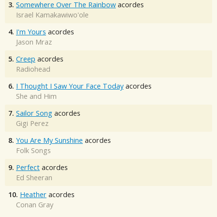
3.
Somewhere Over The Rainbow
acordes
Israel Kamakawiwo'ole
4.
I'm Yours
acordes
Jason Mraz
5.
Creep
acordes
Radiohead
6.
I Thought I Saw Your Face Today
acordes
She and Him
7.
Sailor Song
acordes
Gigi Perez
8.
You Are My Sunshine
acordes
Folk Songs
9.
Perfect
acordes
Ed Sheeran
10.
Heather
acordes
Conan Gray