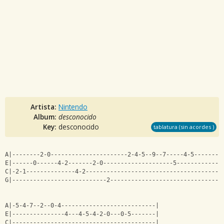
Artista:
Nintendo
Album:
desconocido
Key:
desconocido
tablatura (sin acordes )
A|--------2-0----------------------2-4-5--9--7-----4-5-------|
E|------0------4-2-------2-0--------------------5------------|
C|-2-1--------------4-2--------------------------------------|
G|---------------------------2-------------------------------|
A|-5-4-7--2--0-4---------------------------|
E|---------------4---4-5-4-2-0---0-5-------|
C|-----------------------------------------|