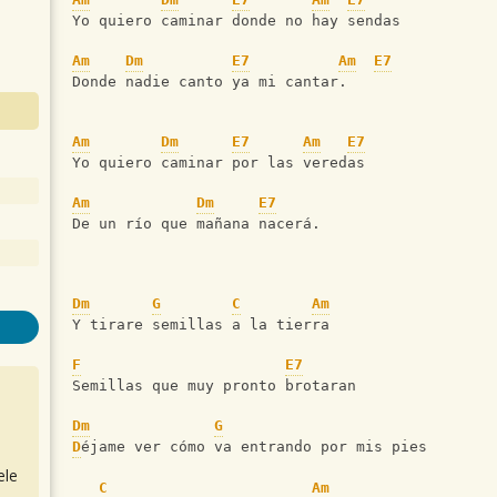
Yo quiero caminar donde no hay sendas
Am
Dm
E7
Am
E7
Donde nadie canto ya mi cantar.
Am
Dm
E7
Am
E7
Yo quiero caminar por las veredas
Am
Dm
E7
De un río que mañana nacerá. 
Dm
G
C
Am
Y tirare semillas a la tierra
F
E7
Semillas que muy pronto brotaran 
Dm
G
D
éjame ver cómo va entrando por mis pies
ele
C
Am