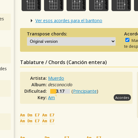
es
Ver esos acordes para el baritono
Transpose chords:
Acord
Man
te desp
Tablature / Chords (Canción entera)
des
Artista:
Muerdo
Album:
desconocido
Dificultad:
3.17
(
Principiante
)
Key:
Am
Acordes
Am
Dm
E7
Am
E7
Am
Dm
E7
Am
E7
Am
Dm
E7
Am
E7