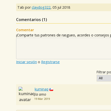
Tab por
claydog322
,
05 jul 2018
Comentarios (
1
)
Comentar
¡Comparte tus patrones de rasgueo, acordes o consejos p
Iniciar sesión
o
Registrarse
Filtrar po
kuminaq
la amo
19 Mar 2019