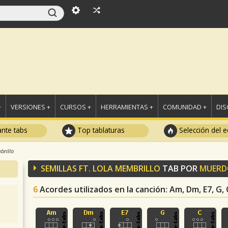
+
VERSIONES +
CURSOS +
HERRAMIENTAS +
COMUNIDAD +
DI
ante tabs
Top tablaturas
Selección del e
brillo
SEMILLAS FT. LOLA MEMBRILLO
TAB POR
MUERD
6
Acordes utilizados en la canción
: Am, Dm, E7, G, 