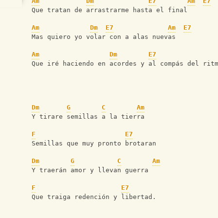
Am
Dm
E7
Am
E7
Que tratan de arrastrarme hasta el final
Am
Dm
E7
Am
E7
Mas quiero yo volar con a alas nuevas
Am
Dm
E7
Que iré haciendo en acordes y al compás del rit
Dm
G
C
Am
Y tirare semillas a la tierra
F
E7
Semillas que muy pronto brotaran
Dm
G
C
Am
Y traerán amor y llevan guerra
F
E7
Que traiga redención y libertad.