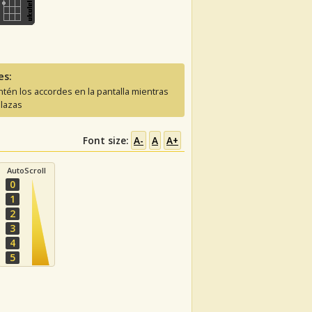
es:
tén los accordes en la pantalla mientras
lazas
Font size:
A-
A
A+
AutoScroll
0
1
2
3
4
5