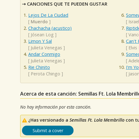
CANCIONES QUE TE PUEDEN GUSTAR
Lejos De La Ciudad
Somew
[
Muerdo
]
[
Isra
Chachacha (acustico)
Riptid
[
Jósean Log
]
[
Vanc
Limon Y Sal
Can't 
[
Julieta Venegas
]
[
Elvis
Andar Conmigo
Someo
[
Julieta Venegas
]
[
Adel
Rie Chinito
I'm Yo
[
Perota Chingo
]
[
Jaso
Acerca de esta canción: Semillas Ft. Lola Membrill
No hay información por esta canción.
¿Has versionado a
Semillas Ft. Lola Membrillo
con tu
Submit a cover