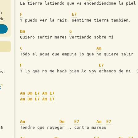
La tierra latiendo que va encendiéndome la piel
ro
F
E7
tc.
Y puedo ver la raíz, sentirme tierra también.
Dm
G
Quiero sentir mares vertiendo sobre mí 
C
Am
Todo el agua que empuja lo que no quiere salir
F
E7
sea
Y lo que no me hace bien lo voy echando de mi. 
t
Am
Dm
E7
Am
E7
Am
Dm
E7
Am
E7
Am
Dm
E7
Am
E7
ca
Tendré que navegar .. contra mareas 