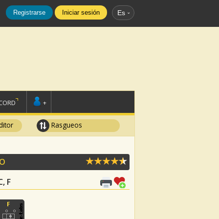
Registrarse
Iniciar sesión
Es
SCORD
+
ditor
Rasgueos
O
C, F