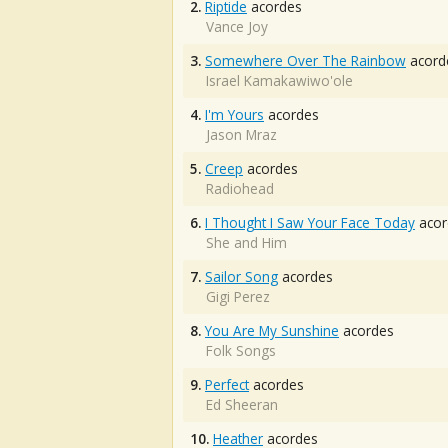
2.
Riptide
acordes
Vance Joy
3.
Somewhere Over The Rainbow
acord
Israel Kamakawiwo'ole
4.
I'm Yours
acordes
Jason Mraz
5.
Creep
acordes
Radiohead
6.
I Thought I Saw Your Face Today
acor
She and Him
7.
Sailor Song
acordes
Gigi Perez
8.
You Are My Sunshine
acordes
Folk Songs
9.
Perfect
acordes
Ed Sheeran
10.
Heather
acordes