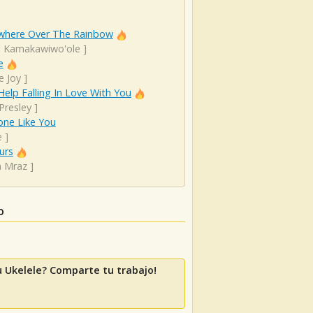
here Over The Rainbow
el Kamakawiwo'ole
]
e
e Joy
]
Help Falling In Love With You
 Presley
]
ne Like You
e
]
urs
n Mraz
]
o
 Ukelele? Comparte tu trabajo!