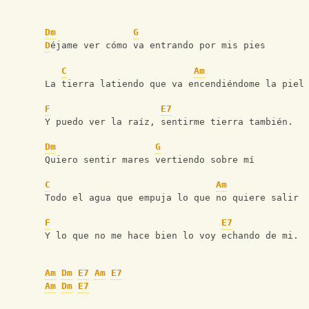
Dm
G
D
éjame ver cómo va entrando por mis pies
C
Am
La tierra latiendo que va encendiéndome la piel
F
E7
Y puedo ver la raíz, sentirme tierra también.
Dm
G
Quiero sentir mares vertiendo sobre mí 
C
Am
Todo el agua que empuja lo que no quiere salir
F
E7
Y lo que no me hace bien lo voy echando de mi.
Am
Dm
E7
Am
E7
Am
Dm
E7