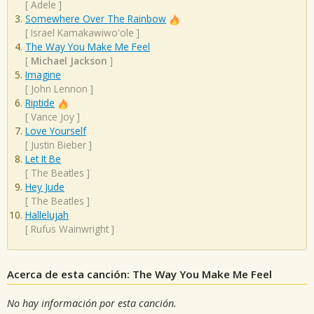
[
Adele
]
Somewhere Over The Rainbow
[
Israel Kamakawiwo'ole
]
The Way You Make Me Feel
[
Michael Jackson
]
Imagine
[
John Lennon
]
Riptide
[
Vance Joy
]
Love Yourself
[
Justin Bieber
]
Let It Be
[
The Beatles
]
Hey Jude
[
The Beatles
]
Hallelujah
[
Rufus Wainwright
]
Acerca de esta canción: The Way You Make Me Feel
No hay información por esta canción.