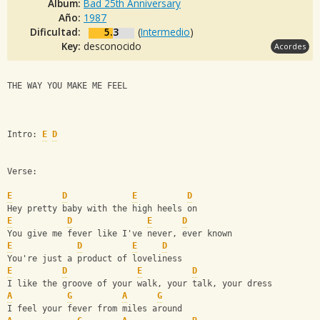
Album:
Bad 25th Anniversary
Año:
1987
Dificultad:
5.3
(
Intermedio
)
Key:
desconocido
Acordes
THE WAY YOU MAKE ME FEEL
Intro: 
E
D
Verse:
E
D
E
D
Hey pretty baby with the high heels on
E
D
E
D
You give me fever like I've never, ever known
E
D
E
D
You're just a product of loveliness
E
D
E
D
I like the groove of your walk, your talk, your dress
A
G
A
G
I feel your fever from miles around