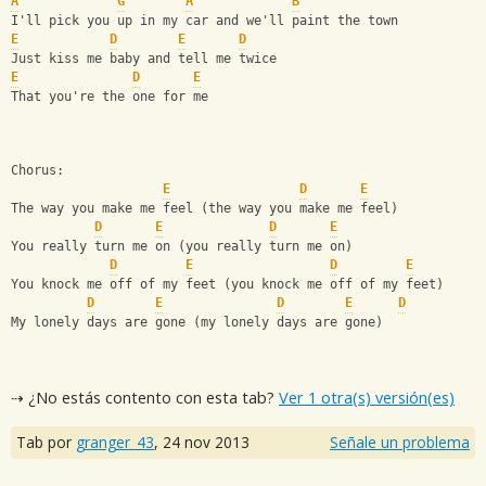
A
G
A
B
I'll pick you up in my car and we'll paint the town
E
D
E
D
Just kiss me baby and tell me twice
E
D
E
That you're the one for me
Chorus:
E
D
E
The way you make me feel (the way you make me feel)
D
E
D
E
You really turn me on (you really turn me on)
D
E
D
E
You knock me off of my feet (you knock me off of my feet)
D
E
D
E
D
My lonely days are gone (my lonely days are gone)
⇢ ¿No estás contento con esta tab?
Ver 1 otra(s) versión(es)
Tab por
granger_43
,
24 nov 2013
Señale un problema