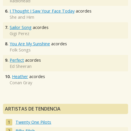
Radiohead
6.
I Thought I Saw Your Face Today
acordes
She and Him
7.
Sailor Song
acordes
Gigi Perez
8.
You Are My Sunshine
acordes
Folk Songs
9.
Perfect
acordes
Ed Sheeran
10.
Heather
acordes
Conan Gray
ARTISTAS DE TENDENCIA
Twenty One Pilots
Billie Eilish